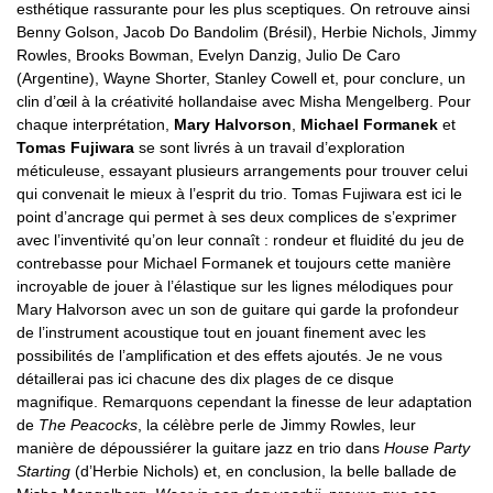
esthétique rassurante pour les plus sceptiques. On retrouve ainsi
Benny Golson, Jacob Do Bandolim (Brésil), Herbie Nichols, Jimmy
Rowles, Brooks Bowman, Evelyn Danzig, Julio De Caro
(Argentine), Wayne Shorter, Stanley Cowell et, pour conclure, un
clin d’œil à la créativité hollandaise avec Misha Mengelberg. Pour
chaque interprétation,
Mary Halvorson
,
Michael Formanek
et
Tomas Fujiwara
se sont livrés à un travail d’exploration
méticuleuse, essayant plusieurs arrangements pour trouver celui
qui convenait le mieux à l’esprit du trio. Tomas Fujiwara est ici le
point d’ancrage qui permet à ses deux complices de s’exprimer
avec l’inventivité qu’on leur connaît : rondeur et fluidité du jeu de
contrebasse pour Michael Formanek et toujours cette manière
incroyable de jouer à l’élastique sur les lignes mélodiques pour
Mary Halvorson avec un son de guitare qui garde la profondeur
de l’instrument acoustique tout en jouant finement avec les
possibilités de l’amplification et des effets ajoutés. Je ne vous
détaillerai pas ici chacune des dix plages de ce disque
magnifique. Remarquons cependant la finesse de leur adaptation
de
The Peacocks
, la célèbre perle de Jimmy Rowles, leur
manière de dépoussiérer la guitare jazz en trio dans
House Party
Starting
(d’Herbie Nichols) et, en conclusion, la belle ballade de