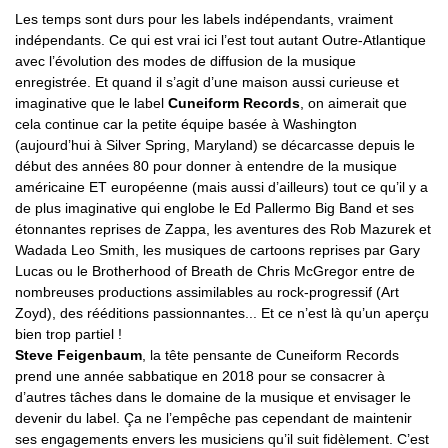
Les temps sont durs pour les labels indépendants, vraiment
indépendants. Ce qui est vrai ici l’est tout autant Outre-Atlantique
avec l’évolution des modes de diffusion de la musique
enregistrée. Et quand il s’agit d’une maison aussi curieuse et
imaginative que le label
Cuneiform Records
, on aimerait que
cela continue car la petite équipe basée à Washington
(aujourd’hui à Silver Spring, Maryland) se décarcasse depuis le
début des années 80 pour donner à entendre de la musique
américaine ET européenne (mais aussi d’ailleurs) tout ce qu’il y a
de plus imaginative qui englobe le Ed Pallermo Big Band et ses
étonnantes reprises de Zappa, les aventures des Rob Mazurek et
Wadada Leo Smith, les musiques de cartoons reprises par Gary
Lucas ou le Brotherhood of Breath de Chris McGregor entre de
nombreuses productions assimilables au rock-progressif (Art
Zoyd), des rééditions passionnantes... Et ce n’est là qu’un aperçu
bien trop partiel !
Steve Feigenbaum
, la tête pensante de Cuneiform Records
prend une année sabbatique en 2018 pour se consacrer à
d’autres tâches dans le domaine de la musique et envisager le
devenir du label. Ça ne l’empêche pas cependant de maintenir
ses engagements envers les musiciens qu’il suit fidèlement. C’est