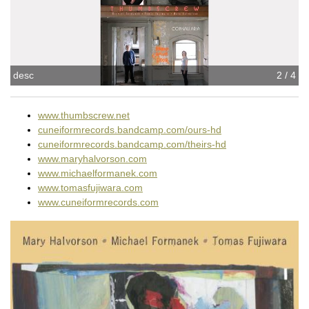
desc
2 / 4
www.thumbscrew.net
cuneiformrecords.bandcamp.com/ours-hd
cuneiformrecords.bandcamp.com/theirs-hd
www.maryhalvorson.com
www.michaelformanek.com
www.tomasfujiwara.com
www.cuneiformrecords.com