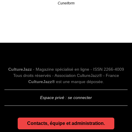
Cuneiform
CultureJazz
- Magazine spécialisé en ligne - ISSN 2266-4009
Tous droits réservés - Association CultureJazz® - France
CultureJazz®
est une marque déposée.
Espace privé : se connecter
Contacts, équipe et administration.