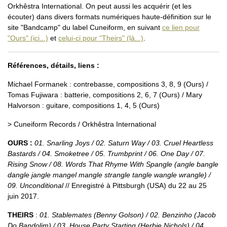
Orkhêstra International. On peut aussi les acquérir (et les
écouter) dans divers formats numériques haute-définition sur le
site "Bandcamp" du label Cuneiform, en suivant
ce lien pour
"Ours" (ici...)
et
celui-ci pour "Theirs" (là...)
.
Références, détails, liens :
Michael Formanek : contrebasse, compositions 3, 8, 9 (Ours) /
Tomas Fujiwara : batterie, compositions 2, 6, 7 (Ours) / Mary
Halvorson : guitare, compositions 1, 4, 5 (Ours)
> Cuneiform Records / Orkhêstra International
OURS :
01. Snarling Joys / 02. Saturn Way / 03. Cruel Heartless
Bastards / 04. Smoketree / 05. Trumbprint / 06. One Day / 07.
Rising Snow / 08. Words That Rhyme With Spangle (angle bangle
dangle jangle mangel mangle strangle tangle wangle wrangle) /
09. Unconditional
// Enregistré à Pittsburgh (USA) du 22 au 25
juin 2017.
THEIRS
:
01. Stablemates (Benny Golson) / 02. Benzinho (Jacob
Do Bandolim) / 03. House Party Starting (Herbie Nichols) / 04.