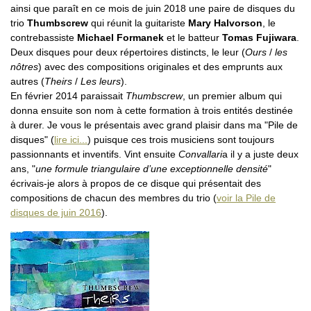
ainsi que paraît en ce mois de juin 2018 une paire de disques du
trio
Thumbscrew
qui réunit la guitariste
Mary Halvorson
, le
contrebassiste
Michael Formanek
et le batteur
Tomas Fujiwara
.
Deux disques pour deux répertoires distincts, le leur (
Ours
/
les
nôtres
) avec des compositions originales et des emprunts aux
autres (
Theirs
/
Les leurs
).
En février 2014 paraissait
Thumbscrew
, un premier album qui
donna ensuite son nom à cette formation à trois entités destinée
à durer. Je vous le présentais avec grand plaisir dans ma "Pile de
disques" (
lire ici...
) puisque ces trois musiciens sont toujours
passionnants et inventifs. Vint ensuite
Convallari
a il y a juste deux
ans, "
une formule triangulaire d’une exceptionnelle densité
"
écrivais-je alors à propos de ce disque qui présentait des
compositions de chacun des membres du trio (
voir la Pile de
disques de juin 2016
).