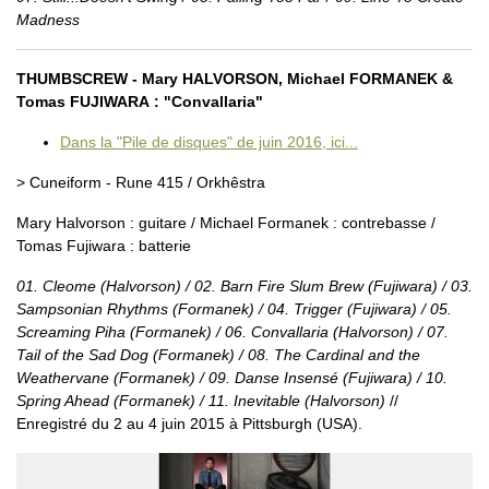
Madness
THUMBSCREW - Mary HALVORSON, Michael FORMANEK &
Tomas FUJIWARA : "Convallaria"
Dans la "Pile de disques" de juin 2016, ici...
> Cuneiform - Rune 415 / Orkhêstra
Mary Halvorson : guitare / Michael Formanek : contrebasse /
Tomas Fujiwara : batterie
01. Cleome (Halvorson) / 02. Barn Fire Slum Brew (Fujiwara) / 03.
Sampsonian Rhythms (Formanek) / 04. Trigger (Fujiwara) / 05.
Screaming Piha (Formanek) / 06. Convallaria (Halvorson) / 07.
Tail of the Sad Dog (Formanek) / 08. The Cardinal and the
Weathervane (Formanek) / 09. Danse Insensé (Fujiwara) / 10.
Spring Ahead (Formanek) / 11. Inevitable (Halvorson)
//
Enregistré du 2 au 4 juin 2015 à Pittsburgh (USA).