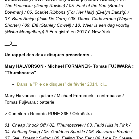
The Peacocks (Jimmy Rowles) / 05. East of the Sun (Brooks
Bowman) / 06. Scarlet Ribbons (For Her Hair) (Evelyn Danzig) /
07. Buen Amigo (Julio De Caro) / 08. Dance Cadaverous (Wayne
Shorter) / 09. Effi (Stanley Cowell) / 10. Weer is een dag voorbij
(Misha Mengelberg)
// Enregistré en 2017 à New York.
__3__
Un rappel des deux disques précédents :
Mary HALVORSON - Michael FORMANEK- Tomas FUJIWARA :
"Thumbscrew"
Dans la "Pile de disques" de février 2014, ici...
Mary Halvorson : guitare / Michael Formanek : contrebasse /
Tomas Fujiwara : batterie
> Cuneiform Records RUNE 365 / Orkhêstra
01. Cheap Knock Off / 02. iThumbscrew / 03. Fluid Hills In Pink /
04. Nothing Doing / 05. Goddess Sparkle / 06. Buzzard’s Breath /
07. Still...Doesn’t Swing / 08. Falling Too Far / 09. Line To Create