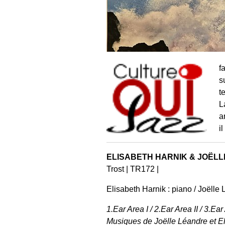
f
s
t
L
a
i
ELISABETH HARNIK & JOËLLE
Trost | TR172 |
Elisabeth Harnik : piano / Joëlle
1.Ear Area I / 2.Ear Area II / 3.Ear
Musiques de Joëlle Léandre et E