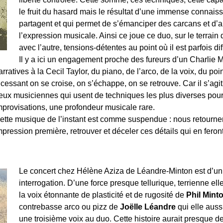
le fruit du hasard mais le résultat d’une immense connais
partagent et qui permet de s’émanciper des carcans et d’
l’expression musicale. Ainsi ce joue ce duo, sur le terrain d
avec l’autre, tensions-détentes au point où il est parfois diff
Il y a ici un engagement proche des fureurs d’un Charlie 
arratives à la Cecil Taylor, du piano, de l’arco, de la voix, du poi
ncessant on se croise, on s’échappe, on se retrouve. Car il s’agit
eux musiciennes qui usent de techniques les plus diverses pour
mprovisations, une profondeur musicale rare.
ette musique de l’instant est comme suspendue : nous retourner
mpression première, retrouver et déceler ces détails qui en feron
Le concert chez Hélène Aziza de Léandre-Minton est d’un 
interrogation. D’une force presque tellurique, terrienne el
la voix étonnante de plasticité et de rugosité de
Phil Mint
contrebasse arco ou pizz de
Joëlle Léandre
qui elle aussi
une troisième voix au duo. Cette histoire aurait presque des