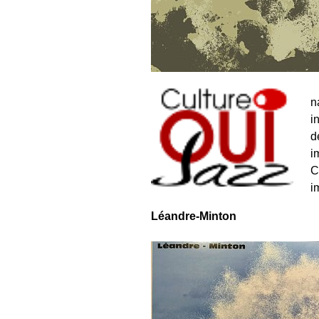
n
i
d
i
C
i
Léandre-Minton