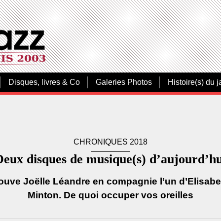
Disques, livres & Co
Galeries Photos
Histoire(s) du j
CHRONIQUES 2018
Deux disques de musique(s) d’aujourd’hu
ouve Joëlle Léandre en compagnie l’un d’Elisabeth
Minton. De quoi occuper vos oreilles