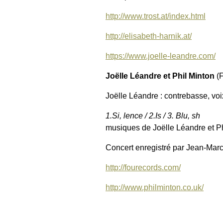
http://www.trost.at/index.html
http://elisabeth-harnik.at/
https://www.joelle-leandre.com/
Joëlle Léandre et Phil Minton
(F
Joëlle Léandre : contrebasse, voix
1.Si, lence / 2.Is / 3. Blu, sh
musiques de Joëlle Léandre et Ph
Concert enregistré par Jean-Marc
http://fourecords.com/
http://www.philminton.co.uk/