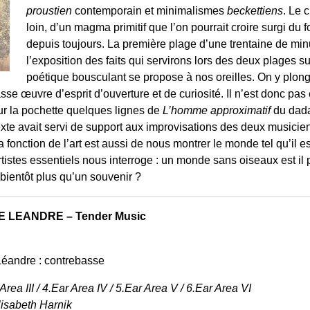
proustien
contemporain et minimalismes
beckettiens
. Le 
loin, d’un magma primitif que l’on pourrait croire surgi du
depuis toujours. La première plage d’une trentaine de mi
l’exposition des faits qui servirons lors des deux plages s
poétique bousculant se propose à nos oreilles. On y plon
asse œuvre d’esprit d’ouverture et de curiosité. Il n’est donc pa
ur la pochette quelques lignes de
L’homme approximatif
du dada
exte avait servi de support aux improvisations des deux musicie
a fonction de l’art est aussi de nous montrer le monde tel qu’il 
rtistes essentiels nous interroge : un monde sans oiseaux est il 
l bientôt plus qu’un souvenir ?
 LEANDRE – Tender Music
 Léandre : contrebasse
 Area III / 4.Ear Area IV / 5.Ear Area V / 6.Ear Area VI
lisabeth Harnik