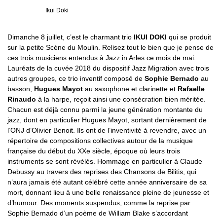
Ikui Doki
Dimanche 8 juillet, c’est le charmant trio
IKUI DOKI
qui se produit
sur la petite Scène du Moulin. Relisez tout le bien que je pense de
ces trois musiciens entendus à Jazz in Arles ce mois de mai.
Lauréats de la cuvée 2018 du dispositif Jazz Migration avec trois
autres groupes, ce trio inventif composé de
Sophie Bernado
au
basson,
Hugues Mayot
au saxophone et clarinette et
Rafaelle
Rinaudo
à la harpe, reçoit ainsi une consécration bien méritée.
Chacun est déjà connu parmi la jeune génération montante du
jazz, dont en particulier Hugues Mayot, sortant dernièrement de
l’ONJ d’Olivier Benoit. Ils ont de l’inventivité à revendre, avec un
répertoire de compositions collectives autour de la musique
française du début du XXe siècle, époque où leurs trois
instruments se sont révélés. Hommage en particulier à Claude
Debussy au travers des reprises des Chansons de Bilitis, qui
n’aura jamais été autant célébré cette année anniversaire de sa
mort, donnant lieu à une belle renaissance pleine de jeunesse et
d’humour. Des moments suspendus, comme la reprise par
Sophie Bernado d’un poème de William Blake s’accordant