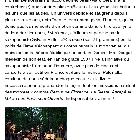
Florian Demonsant
à l’accordéon et
Jean-Marc Serpin
à la
contrebasse) aux sourires plus enjôleurs et aux yeux plus brillants
les uns que les autres. Un univers débridé et saugrenu depuis
plus de treize ans, entraînant et également plein d’humour, qui ne
dénie pas les moments d’émotion comme dans le titre éponyme
de leur dernier opus,
3/4 d’once
, d’ailleurs supervisé par le
saxophoniste Sylvain Rifflet.
3/4 d’once
(soit 21 grammes) est le
poids de l’âme s’échappant du corps humain la mort venue, du
moins selon la théorie établie par un certain Duncan MacDougall,
médecin de son état, en l’an de grâce 1907 ! Né à l’initiative du
saxophoniste Ferdinand Doumerc, avec plus de cinq cent
concerts à son actif en France et dans le monde, Pulcinella
continue de nous séduire à chaque écoute et le live est
nécessaire pour appréhender la façon dont les musiciens habitent
des morceaux comme
Retour de Florence
,
La Sieste
,
Attrapé au
Vol
ou
Les Paris sont Ouverts
. Indispensable vraiment !