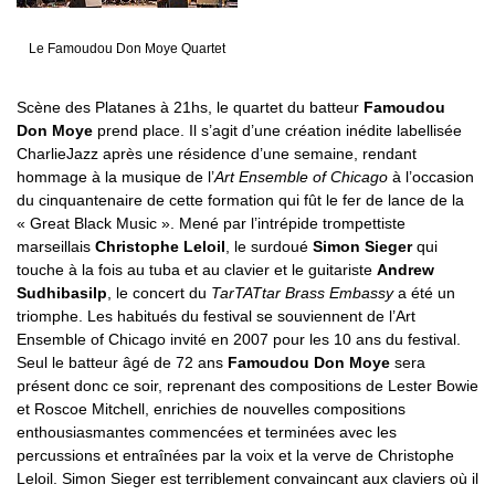
Le Famoudou Don Moye Quartet
Scène des Platanes à 21hs, le quartet du batteur
Famoudou
Don Moye
prend place. Il s’agit d’une création inédite labellisée
CharlieJazz après une résidence d’une semaine, rendant
hommage à la musique de l’
Art Ensemble of Chicago
à l’occasion
du cinquantenaire de cette formation qui fût le fer de lance de la
« Great Black Music ». Mené par l’intrépide trompettiste
marseillais
Christophe Leloil
, le surdoué
Simon Sieger
qui
touche à la fois au tuba et au clavier et le guitariste
Andrew
Sudhibasilp
, le concert du
TarTATtar Brass Embassy
a été un
triomphe. Les habitués du festival se souviennent de l’Art
Ensemble of Chicago invité en 2007 pour les 10 ans du festival.
Seul le batteur âgé de 72 ans
Famoudou Don Moye
sera
présent donc ce soir, reprenant des compositions de Lester Bowie
et Roscoe Mitchell, enrichies de nouvelles compositions
enthousiasmantes commencées et terminées avec les
percussions et entraînées par la voix et la verve de Christophe
Leloil. Simon Sieger est terriblement convaincant aux claviers où il