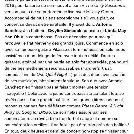
2016 pour la sortie de son nouvel album «
The Unity Sessions
»,
version audio de sa performance live avec le Unity Group.
Accompagné de musiciens exceptionnels s’il vous plait, ce
concert se devait d’être inratable. Il y avait donc
Antonio
Sanchez
à la batterie,
Gwylim Simcock
au piano et
Linda May
Han Oh
à la contrebasse. Pas de déception pour moi qui
retrouvai le Pat Metheny des grands jours. Commencé en solo
avec sa fameuse guitare Pikasso et terminé aussi en solo, nous
assistâmes à un déluge de feu avec tout un défilé d’autres
guitares, atténué par une partie en solo fort appréciée, pot-pourri
de thèmes metheniens reconnaissables (
Farmer’s Trust
,
compositions de
One Quiet Night
…) puis des duos avec chacun
de ses musiciens, absolument fabuleux. Son duo avec Antonio
Sanchez n’en finissait pas et faisait monter une tension
incroyable ! Celui avec la jeune contrebassiste au talent fou, se
révéla aussi d’une grande subtilité. Les grands titres connus et
reconnus par ses fans défilèrent comme
Phase Dance
,
A Night
Away
ou
Song for Bilbao
. Le son hélas assuré par ses
sonorisateurs se révéla bien trop fort et saturé et nombre se
bouchèrent les oreilles ; il ne fallait pas être trop près des baffles !
En tout, deux heures et demi de concert non-stop se finissant sur