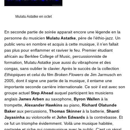
Mulatu Astatke en octet
En seconde partie de soirée apparait encore une légende en la
personne du musicien
Mulatu Astatke
, père de l’éthio-jazz. Un
public venu en nombre et acquis à cette musique, il n’en fallait
pas plus pour enflammer et raviver le feu. Premier étudiant
africain au Berklee College of Music, percussionniste de
formation, Mulatu Astatke joue aussi du vibraphone et des
congas, sans oublier le clavier. Après le succès de la collection
Ethiopiques
et celui du film
Broken Flowers
de Jim Jarmusch en
2005, dont il signe une partie de la musique, il entame une
importante seconde carrière internationale. Ce soir il est avec son
groupe actuel
Step Ahead
auquel participent les musiciens
anglais
James Arben
au saxophone,
Byron Wallen
à la
trompette,
Alexander Hawkins
au piano,
Richard Olatunde
Baker
aux percussions,
Thomas Skinner
à la batterie,
Shanti
Jayasinha
au violoncelle et
John Edwards
à la contrebasse. Et
ce fut un triomphe évidemment. Voilà une musique habitée,
partagée et riche qui communique avec le public. C’est un régal