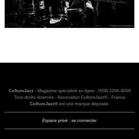
CultureJazz
- Magazine spécialisé en ligne - ISSN 2266-4009
Tous droits réservés - Association CultureJazz® - France
CultureJazz®
est une marque déposée.
Espace privé : se connecter