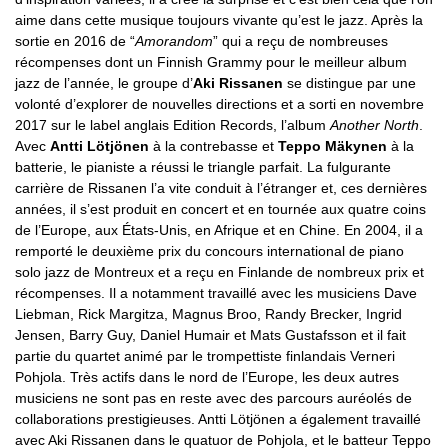
aime dans cette musique toujours vivante qu’est le jazz. Après la
sortie en 2016 de “
Amorandom
” qui a reçu de nombreuses
récompenses dont un Finnish Grammy pour le meilleur album
jazz de l’année, le groupe d’
Aki Rissanen
se distingue par une
volonté d’explorer de nouvelles directions et a sorti en novembre
2017 sur le label anglais Edition Records, l’album
Another North
.
Avec
Antti Lötjönen
à la contrebasse et
Teppo Mäkynen
à la
batterie, le pianiste a réussi le triangle parfait. La fulgurante
carrière de Rissanen l’a vite conduit à l’étranger et, ces dernières
années, il s’est produit en concert et en tournée aux quatre coins
de l’Europe, aux États-Unis, en Afrique et en Chine. En 2004, il a
remporté le deuxième prix du concours international de piano
solo jazz de Montreux et a reçu en Finlande de nombreux prix et
récompenses. Il a notamment travaillé avec les musiciens Dave
Liebman, Rick Margitza, Magnus Broo, Randy Brecker, Ingrid
Jensen, Barry Guy, Daniel Humair et Mats Gustafsson et il fait
partie du quartet animé par le trompettiste finlandais Verneri
Pohjola. Très actifs dans le nord de l’Europe, les deux autres
musiciens ne sont pas en reste avec des parcours auréolés de
collaborations prestigieuses. Antti Lötjönen a également travaillé
avec Aki Rissanen dans le quatuor de Pohjola, et le batteur Teppo