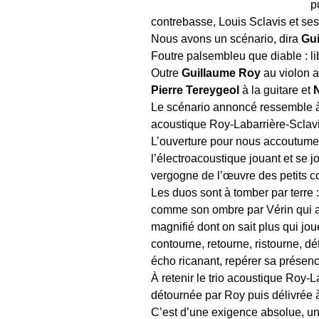
p
contrebasse, Louis Sclavis et ses
Nous avons un scénario, dira
Gu
Foutre palsembleu que diable : lib
Outre
Guillaume Roy
au violon a
Pierre Tereygeol
à la guitare et
N
Le scénario annoncé ressemble à 
acoustique Roy-Labarrière-Sclavi
L’ouverture pour nous accoutumer 
l’électroacoustique jouant et se j
vergogne de l’œuvre des petits c
Les duos sont à tomber par terre : 
comme son ombre par Vérin qui ajo
magnifié dont on sait plus qui jo
contourne, retourne, ristourne, dé
écho ricanant, repérer sa présen
À retenir le trio acoustique Roy-L
détournée par Roy puis délivrée à
C’est d’une exigence absolue, un 