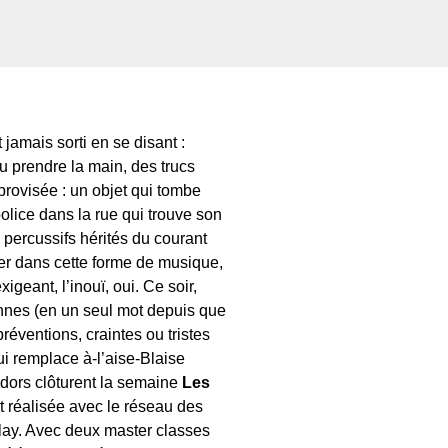
jamais sorti en se disant :
ou prendre la main, des trucs
provisée : un objet qui tombe
police dans la rue qui trouve son
s percussifs hérités du courant
epter dans cette forme de musique,
xigeant, l’inouï, oui. Ce soir,
nes (en un seul mot depuis que
préventions, craintes ou tristes
i remplace à-l’aise-Blaise
adors clôturent la semaine
Les
 et réalisée avec le réseau des
clay. Avec deux master classes