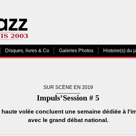
Disques, livres & Co
Galeries Photos
Histoire(s) du j
SUR SCÈNE EN 2019
Impuls’Session # 5
haute volée concluent une semaine dédiée à l’imp
avec le grand débat national.