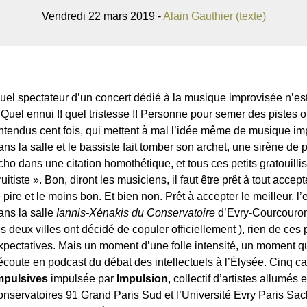
Vendredi 22 mars 2019 -
Alain Gauthier (texte)
uel spectateur d’un concert dédié à la musique improvisée n’est 
 Quel ennui !! quel tristesse !! Personne pour semer des pistes 
ntendus cent fois, qui mettent à mal l’idée même de musique im
ans la salle et le bassiste fait tomber son archet, une sirène de 
cho dans une citation homothétique, et tous ces petits gratouilli
ruitiste ». Bon, diront les musiciens, il faut être prêt à tout acc
e pire et le moins bon. Et bien non. Prêt à accepter le meilleur, l’e
ans la salle
Iannis-Xénakis du Conservatoire
d’Evry-Courcouron
es deux villes ont décidé de copuler officiellement ), rien de ces 
xpectatives. Mais un moment d’une folle intensité, un moment qu
’écoute en podcast du débat des intellectuels à l’Élysée. Cinq c
mpulsives
impulsée par
Impulsion
, collectif d’artistes allumés
onservatoires 91 Grand Paris Sud et l’Université Evry Paris Sa