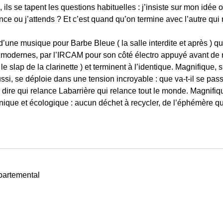
 ils se tapent les questions habituelles : j’insiste sur mon idée o
nce ou j’attends ? Et c’est quand qu’on termine avec l’autre qu
ir d’une musique pour Barbe Bleue ( la salle interdite et après ) 
 modernes, par l’IRCAM pour son côté électro appuyé avant de r
slap de la clarinette ) et terminent à l’identique. Magnifique, 
si, se déploie dans une tension incroyable : que va-t-il se passe
 dire qui relance Labarrière qui relance tout le monde. Magnifiq
nique et écologique : aucun déchet à recycler, de l’éphémère 
partemental