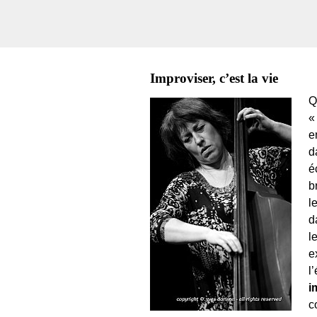
Improviser, c’est la vie
Q
«
e
d
é
b
l
d
l
e
l
i
c