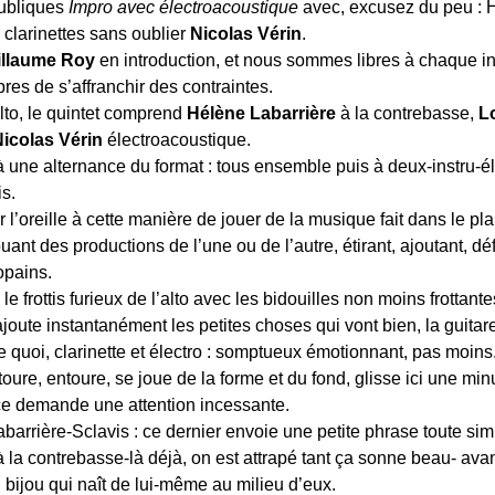
ubliques
Impro avec électroacoustique
avec, excusez du peu : H
 clarinettes sans oublier
Nicolas Vérin
.
illaume Roy
en introduction, et nous sommes libres à chaque ins
res de s’affranchir des contraintes.
lto, le quintet comprend
Hélène Labarrière
à la contrebasse,
L
icolas Vérin
électroacoustique.
une alternance du format : tous ensemble puis à deux-instru-éle
s.
l’oreille à cette manière de jouer de la musique fait dans le pla
ouant des productions de l’une ou de l’autre, étirant, ajoutant, d
opains.
le frottis furieux de l’alto avec les bidouilles non moins frottant
ute instantanément les petites choses qui vont bien, la guitare
ue quoi, clarinette et électro : somptueux émotionnant, pas moin
toure, entoure, se joue de la forme et du fond, glisse ici une min
ce demande une attention incessante.
abarrière-Sclavis : ce dernier envoie une petite phrase toute si
 la contrebasse-là déjà, on est attrapé tant ça sonne beau- avan
bijou qui naît de lui-même au milieu d’eux.