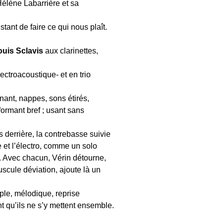
élène Labarrière et sa
tant de faire ce qui nous plaît.
ouis Sclavis
aux clarinettes,
ctroacoustique- et en trio
nant, nappes, sons étirés,
éformant bref ; usant sans
es derrière, la contrebasse suivie
 et l’électro, comme un solo
s. Avec chacun, Vérin détourne,
uscule déviation, ajoute là un
mple, mélodique, reprise
t qu’ils ne s’y mettent ensemble.