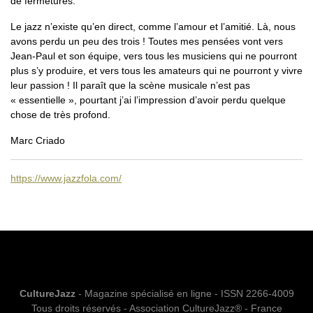
de fermetures.
Le jazz n’existe qu’en direct, comme l’amour et l’amitié. Là, nous
avons perdu un peu des trois ! Toutes mes pensées vont vers
Jean-Paul et son équipe, vers tous les musiciens qui ne pourront
plus s’y produire, et vers tous les amateurs qui ne pourront y vivre
leur passion ! Il paraît que la scène musicale n’est pas
« essentielle », pourtant j’ai l’impression d’avoir perdu quelque
chose de très profond.
Marc Criado
https://www.jazzfola.com/
CultureJazz
- Magazine spécialisé en ligne - ISSN 2266-4009
Tous droits réservés - Association CultureJazz® - France