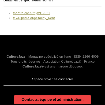
centaines de spectateurs réunis ?
theatre.caen.fr/jazz-2021
fr.wikipedia.org/Stacey_Kent
CultureJazz
- Magazine spécialisé en ligne - ISSN 2266-4009
Tous droits réservés - Association CultureJazz® - France
CultureJazz®
est une marque déposée.
Espace privé : se connecter
Contacts, équipe et administration.