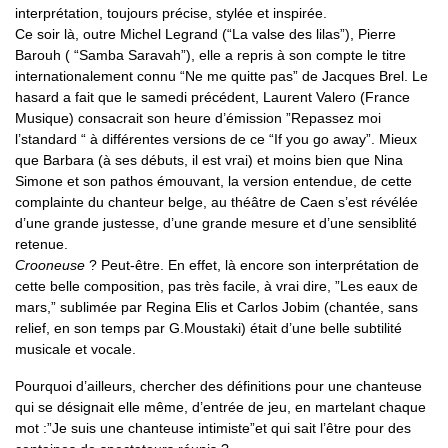
interprétation, toujours précise, stylée et inspirée.
Ce soir là, outre Michel Legrand (“La valse des lilas”), Pierre
Barouh ( “Samba Saravah”), elle a repris à son compte le titre
internationalement connu “Ne me quitte pas” de Jacques Brel. Le
hasard a fait que le samedi précédent, Laurent Valero (France
Musique) consacrait son heure d’émission ”Repassez moi
l’standard “ à différentes versions de ce “If you go away”. Mieux
que Barbara (à ses débuts, il est vrai) et moins bien que Nina
Simone et son pathos émouvant, la version entendue, de cette
complainte du chanteur belge, au théâtre de Caen s’est révélée
d’une grande justesse, d’une grande mesure et d’une sensiblité
retenue.
Crooneuse
? Peut-être. En effet, là encore son interprétation de
cette belle composition, pas très facile, à vrai dire, ”Les eaux de
mars,” sublimée par Regina Elis et Carlos Jobim (chantée, sans
relief, en son temps par G.Moustaki) était d’une belle subtilité
musicale et vocale.
Pourquoi d’ailleurs, chercher des définitions pour une chanteuse
qui se désignait elle même, d’entrée de jeu, en martelant chaque
mot :”Je suis une chanteuse intimiste”et qui sait l’être pour des