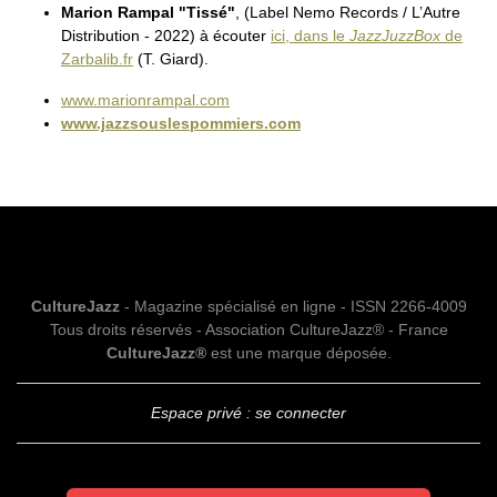
Marion Rampal "Tissé"
, (Label Nemo Records / L’Autre
Distribution - 2022) à écouter
ici, dans le
JazzJuzzBox
de
Zarbalib.fr
(T. Giard).
www.marionrampal.com
www.jazzsouslespommiers.com
CultureJazz
- Magazine spécialisé en ligne - ISSN 2266-4009
Tous droits réservés - Association CultureJazz® - France
CultureJazz®
est une marque déposée.
Espace privé : se connecter