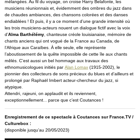
mélangées. Au fil du voyage, on croise Harry Belafonte, les
musiciens réunionnais et, évidemment des ombres du jazz dans
de chaudes ambiances, des chansons colorées et des danses
endiablées ! Et puis, il y a ce moment d’une grande intensité où
les trois musiciens-acteurs nouent un dialogue fictif avec la voix
d’
Alma Barthélémy
, chanteuse créole louisianaise, mémoire de
chants anciens qui ont vogué de la France au Canada, de
l’Afrique aux Caraïbes. À elle seule, elle représente
l’aboutissement de la quête impossible de cette île aux chants
mêlés. C’est aussi un bel hommage aux travaux des
ethnomusicologues initiés par
Alan Lomax
(1915-2002), le
pionnier des collecteurs de sons précieux du blues et d’ailleurs et
prolongé par Raphaël Imbert acteur-chercheur du jazz, si
atypique.
Attendri, rajeuni, on applaudit et ils reviennent,
exceptionnellement... parce que c’est Coutances !
Enregistrement de ce spectacle à Coutances sur France.TV /
Culturebox :
(disponible jusqu’au 20/05/2023)