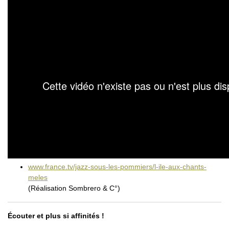
www.france.tv/jazz-sous-les-pommiers/l-ile-aux-chants-
meles
(Réalisation Sombrero & C°)
Écouter et plus si affinités !