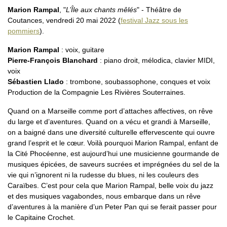
Marion Rampal
, "
L’Île aux chants mêlés
" - Théâtre de
Coutances, vendredi 20 mai 2022 (
festival Jazz sous les
pommiers
).
Marion Rampal
: voix, guitare
Pierre-François Blanchard
: piano droit, mélodica, clavier MIDI,
voix
Sébastien Llado
: trombone, soubassophone, conques et voix
Production de la Compagnie Les Rivières Souterraines.
Quand on a Marseille comme port d’attaches affectives, on rêve
du large et d’aventures. Quand on a vécu et grandi à Marseille,
on a baigné dans une diversité culturelle effervescente qui ouvre
grand l’esprit et le cœur. Voilà pourquoi Marion Rampal, enfant de
la Cité Phocéenne, est aujourd’hui une musicienne gourmande de
musiques épicées, de saveurs sucrées et imprégnées du sel de la
vie qui n’ignorent ni la rudesse du blues, ni les couleurs des
Caraïbes. C’est pour cela que Marion Rampal, belle voix du jazz
et des musiques vagabondes, nous embarque dans un rêve
d’aventures à la manière d’un Peter Pan qui se ferait passer pour
le Capitaine Crochet.