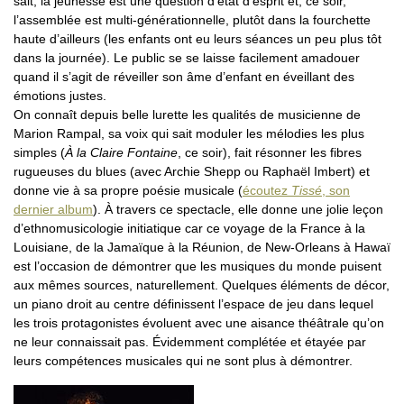
sait, la jeunesse est une question d’état d’esprit et, ce soir,
l’assemblée est multi-générationnelle, plutôt dans la fourchette
haute d’ailleurs (les enfants ont eu leurs séances un peu plus tôt
dans la journée). Le public se se laisse facilement amadouer
quand il s’agit de réveiller son âme d’enfant en éveillant des
émotions justes.
On connaît depuis belle lurette les qualités de musicienne de
Marion Rampal, sa voix qui sait moduler les mélodies les plus
simples (
À la Claire Fontaine
, ce soir), fait résonner les fibres
rugueuses du blues (avec Archie Shepp ou Raphaël Imbert) et
donne vie à sa propre poésie musicale (
écoutez
Tissé
, son
dernier album
). À travers ce spectacle, elle donne une jolie leçon
d’ethnomusicologie initiatique car ce voyage de la France à la
Louisiane, de la Jamaïque à la Réunion, de New-Orleans à Hawaï
est l’occasion de démontrer que les musiques du monde puisent
aux mêmes sources, naturellement. Quelques éléments de décor,
un piano droit au centre définissent l’espace de jeu dans lequel
les trois protagonistes évoluent avec une aisance théâtrale qu’on
ne leur connaissait pas. Évidemment complétée et étayée par
leurs compétences musicales qui ne sont plus à démontrer.