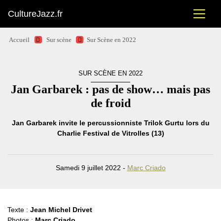
CultureJazz.fr
Accueil
Sur scène
Sur Scène en 2022
SUR SCÈNE EN 2022
Jan Garbarek : pas de show… mais pas
de froid
Jan Garbarek invite le percussionniste Trilok Gurtu lors du
Charlie Festival de Vitrolles (13)
Samedi 9 juillet 2022 -
Marc Criado
Texte :
Jean Michel Drivet
Photos :
Marc Criado