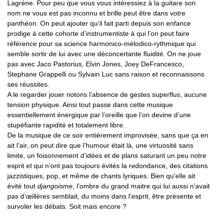
Lagrène. Pour peu que vous vous intéressiez à la guitare son
nom ne vous est pas inconnu et brille peut être dans votre
panthéon. On peut ajouter qu’il fait parti depuis son enfance
prodige à cette cohorte d’instrumentiste à qui l’on peut faire
référence pour sa science harmonico-mélodico-rythmique qui
semble sortir de lui avec une déconcertante fluidité. On ne joue
pas avec Jaco Pastorius, Elvin Jones, Joey DeFrancesco,
Stephane Grappelli ou Sylvain Luc sans raison et reconnaissons
ses réussites.
A le regarder jouer notons l’absence de gestes superflus, aucune
tension physique. Ainsi tout passe dans cette musique
essentiellement énergique par l’oreille que l’on devine d’une
stupéfiante rapidité et totalement libre.
De la musique de ce soir entièrement improvisée, sans que ça en
ait l’air, on peut dire que l’humour était là, une virtuosité sans
limite, un foisonnement d’idées et de plans saturant un peu notre
esprit et qui n’ont pas toujours évités la redondance, des citations
jazzistiques, pop, et même de chants lyriques. Bien qu’elle ait
évité tout
djangoisme
, l’ombre du grand maitre qui lui aussi n’avait
pas d’œillères semblait, du moins dans l’esprit, être présente et
survoler les débats. Soit mais encore ?