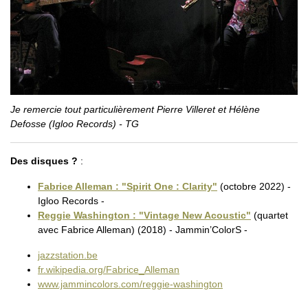
Je remercie tout particulièrement Pierre Villeret et Hélène
Defosse (Igloo Records) - TG
Des disques ?
:
Fabrice Alleman : "Spirit One : Clarity"
(octobre 2022) -
Igloo Records -
Reggie Washington : "Vintage New Acoustic"
(quartet
avec Fabrice Alleman) (2018) - Jammin’ColorS -
jazzstation.be
fr.wikipedia.org/Fabrice_Alleman
www.jammincolors.com/reggie-washington