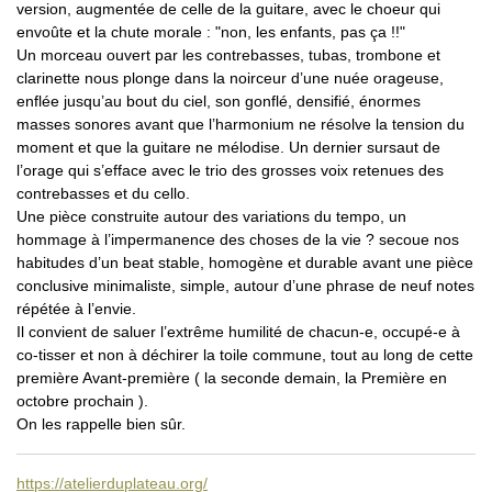
version, augmentée de celle de la guitare, avec le choeur qui
envoûte et la chute morale : "non, les enfants, pas ça !!"
Un morceau ouvert par les contrebasses, tubas, trombone et
clarinette nous plonge dans la noirceur d’une nuée orageuse,
enflée jusqu’au bout du ciel, son gonflé, densifié, énormes
masses sonores avant que l’harmonium ne résolve la tension du
moment et que la guitare ne mélodise. Un dernier sursaut de
l’orage qui s’efface avec le trio des grosses voix retenues des
contrebasses et du cello.
Une pièce construite autour des variations du tempo, un
hommage à l’impermanence des choses de la vie ? secoue nos
habitudes d’un beat stable, homogène et durable avant une pièce
conclusive minimaliste, simple, autour d’une phrase de neuf notes
répétée à l’envie.
Il convient de saluer l’extrême humilité de chacun-e, occupé-e à
co-tisser et non à déchirer la toile commune, tout au long de cette
première Avant-première ( la seconde demain, la Première en
octobre prochain ).
On les rappelle bien sûr.
https://atelierduplateau.org/