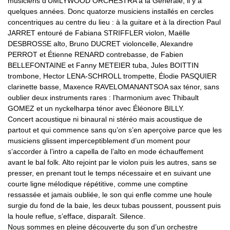
musiciens d’UMLYWOOD ORCHESTRA à la Générale, il y a
quelques années. Donc quatorze musiciens installés en cercles
concentriques au centre du lieu : à la guitare et à la direction Paul
JARRET entouré de Fabiana STRIFFLER violon, Maëlle
DESBROSSE alto, Bruno DUCRET violoncelle, Alexandre
PERROT et Étienne RENARD contrebasse, de Fabien
BELLEFONTAINE et Fanny METEIER tuba, Jules BOITTIN
trombone, Hector LENA-SCHROLL trompette, Élodie PASQUIER
clarinette basse, Maxence RAVELOMANANTSOA sax ténor, sans
oublier deux instruments rares : l’harmonium avec Thibault
GOMEZ et un nyckelharpa ténor avec Éléonore BILLY.
Concert acoustique ni binaural ni stéréo mais acoustique de
partout et qui commence sans qu’on s’en aperçoive parce que les
musiciens glissent imperceptiblement d’un moment pour
s’accorder à l’intro a capella de l’alto en mode échauffement
avant le bal folk. Alto rejoint par le violon puis les autres, sans se
presser, en prenant tout le temps nécessaire et en suivant une
courte ligne mélodique répétitive, comme une comptine
ressassée et jamais oubliée, le son qui enfle comme une houle
surgie du fond de la baie, les deux tubas poussent, poussent puis
la houle reflue, s’efface, disparaît. Silence.
Nous sommes en pleine découverte du son d’un orchestre