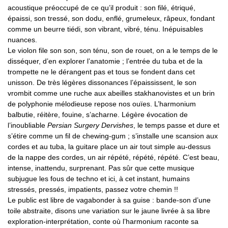
acoustique préoccupé de ce qu’il produit : son filé, étriqué,
épaissi, son tressé, son dodu, enflé, grumeleux, râpeux, fondant
comme un beurre tiédi, son vibrant, vibré, ténu. Inépuisables
nuances.
Le violon file son son, son ténu, son de rouet, on a le temps de le
disséquer, d’en explorer l’anatomie ; l’entrée du tuba et de la
trompette ne le dérangent pas et tous se fondent dans cet
unisson. De très légères dissonances l’épaississent, le son
vrombit comme une ruche aux abeilles stakhanovistes et un brin
de polyphonie mélodieuse repose nos ouïes. L’harmonium
balbutie, réitère, fouine, s’acharne. Légère évocation de
l’inoubliable
Persian Surgery Dervishes
, le temps passe et dure et
s’étire comme un fil de chewing-gum ; s’installe une scansion aux
cordes et au tuba, la guitare place un air tout simple au-dessus
de la nappe des cordes, un air répété, répété, répété. C’est beau,
intense, inattendu, surprenant. Pas sûr que cette musique
subjugue les fous de techno et ici, à cet instant, humains
stressés, pressés, impatients, passez votre chemin !!
Le public est libre de vagabonder à sa guise : bande-son d’une
toile abstraite, disons une variation sur le jaune livrée à sa libre
exploration-interprétation, conte où l’harmonium raconte sa