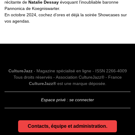
récitante de
Natalie Dessay
évoquant l’inoubliable baronne
Pannonica de Koegniswarter.
En octobre 2024, cochez d’ores et déjà la soirée Showcases sur
vos agendas.
CultureJazz
- Magazine spécialisé en ligne - ISSN 2266-4009
Tous droits réservés - Association CultureJazz® - France
CultureJazz®
est une marque déposée.
Espace privé : se connecter
Contacts, équipe et administration.