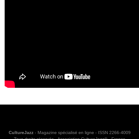
CultureJazz
- Magazine spécialisé en ligne - ISSN 2266-4009
Tous droits réservés - Association CultureJazz® - France