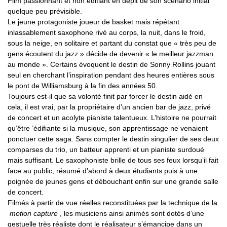
Film passionnant et non édifiant en dépit de son scénario initial
quelque peu prévisible.
Le jeune protagoniste joueur de basket mais répétant
inlassablement saxophone rivé au corps, la nuit, dans le froid,
sous la neige, en solitaire et partant du constat que « très peu de
gens écoutent du jazz » décide de devenir « le meilleur jazzman
au monde ». Certains évoquent le destin de Sonny Rollins jouant
seul en cherchant l’inspiration pendant des heures entières sous
le pont de Williamsburg à la fin des années 50.
Toujours est-il que sa volonté finit par forcer le destin aidé en
cela, il est vrai, par la propriétaire d’un ancien bar de jazz, privé
de concert et un acolyte pianiste talentueux. L’histoire ne pourrait
qu’être ’édifiante si la musique, son apprentissage ne venaient
ponctuer cette saga. Sans compter le destin singulier de ses deux
comparses du trio, un batteur apprenti et un pianiste surdoué
mais suffisant. Le saxophoniste brille de tous ses feux lorsqu’il fait
face au public, résumé d’abord à deux étudiants puis à une
poignée de jeunes gens et débouchant enfin sur une grande salle
de concert.
Filmés à partir de vue réelles reconstituées par la technique de la
motion capture
, les musiciens ainsi animés sont dotés d’une
gestuelle très réaliste dont le réalisateur s’émancipe dans un