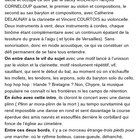
CORNELOUP quartet, le premier au violon et compositions, le
second au sax baryton et compositions, avec Catherine
DELAUNAY à la clarinette et Vincent COURTOIS au violoncelle.
Deux instruments à vent, deux instruments à cordes, chaque
binôme étant complémentaire avec un continuum épatant de la
tessiture du grave à l’aigu ( et lycée de Versailles). Sans
sonorisation, donc en mode acoustique, ce qui va constituer un
défi permanent de se faire tous entendre.
On entre dans le vif du sujet
avec une motif lancé à l’unisson
par le violon et la clarinette, motif résolument répétitif, vif,
sautillant, qui sent le début du bal, au moment où on s’échauffe
les mollets, les tendons, les arpions, solo du baryton solo du cello,
hop hop hop : Irlande ? Bretagne ? Non, Chypre, la musique
populaire ne connaît ni les frontières ni les camps de rétention.
En écho avec cette intro
, ils cloront le concert avec une danse
plinn (
Plinn ar mora
-plinn de la mort ) au tempo survitaminé qui
rend impossible une danse en rond et sent davantage la course
éperdue des amis navrés et essoufflés derrière le corbillard qui
fonce de l’église au cimetière.
Entre ces deux bords
, il y a ce morceau étrange-
trois pieds pour
une marche
- où le rythme boiteux, casse-gueule, déhanché,