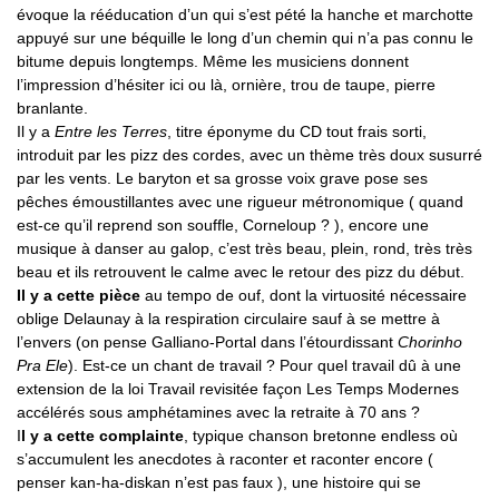
évoque la rééducation d’un qui s’est pété la hanche et marchotte
appuyé sur une béquille le long d’un chemin qui n’a pas connu le
bitume depuis longtemps. Même les musiciens donnent
l’impression d’hésiter ici ou là, ornière, trou de taupe, pierre
branlante.
Il y a
Entre les Terres
, titre éponyme du CD tout frais sorti,
introduit par les pizz des cordes, avec un thème très doux susurré
par les vents. Le baryton et sa grosse voix grave pose ses
pêches émoustillantes avec une rigueur métronomique ( quand
est-ce qu’il reprend son souffle, Corneloup ? ), encore une
musique à danser au galop, c’est très beau, plein, rond, très très
beau et ils retrouvent le calme avec le retour des pizz du début.
Il y a cette pièce
au tempo de ouf, dont la virtuosité nécessaire
oblige Delaunay à la respiration circulaire sauf à se mettre à
l’envers (on pense Galliano-Portal dans l’étourdissant
Chorinho
Pra Ele
). Est-ce un chant de travail ? Pour quel travail dû à une
extension de la loi Travail revisitée façon Les Temps Modernes
accélérés sous amphétamines avec la retraite à 70 ans ?
I
l y a cette complainte
, typique chanson bretonne endless où
s’accumulent les anecdotes à raconter et raconter encore (
penser kan-ha-diskan n’est pas faux ), une histoire qui se