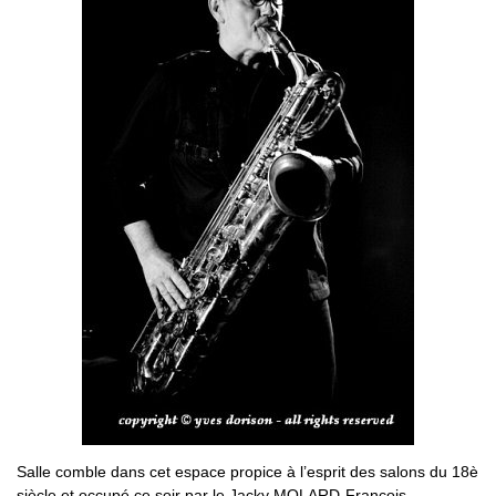
Salle comble dans cet espace propice à l’esprit des salons du 18è
siècle et occupé ce soir par le Jacky MOLARD-François