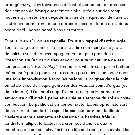
arrangé jazzy, slow taïwannais délicat et aérien tout en nuances,
des compos de Wang aux thèmes clairs, précis sur des tempi
moyens qui restent en deça de la prise de risque, soli de l’une ou
l’autre, ça tourne rond et une dernière pièce en forme de cadeau
avant Noël : bonne santé à tous et toutes !!
Et puis, bien sûr, on les rappelle.
Pour un rappel d’anthologie
.
Tout au long du concert, la pianiste a tiré son épingle du jeu via
de solides soli et un accompagnement au plus près de la
vibraphoniste (en particulier) et voici pour terminer, une de ses
compositions
“Flies In May”
. Tempo très vif introduit par le batteur,
thème joué par la pianiste et roule ma poule, icelle se lance dans
une folle improvisation à fond les ballons, la poignée dans le coin,
en totale prise de risque genre rendez-vous au point d’orgue (ou
dans le mur). D’un seul coup d’un seul, ce quartet prend une
envergure qu’il avait à peine effleurée et s’arrache du sol en post-
combustion. Le public est en apnée haute. La vibraphoniste sort
de sa zone de confort et rejoint la pianiste pour une battle de
claviers enthousiasmante et haletante ; le bassiste frôle la
tendinite multiple, le batteur les crampes dans les quatre
membres et les deux claviéristes ne lâchent rien ; elles avalent les