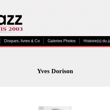
Disques, livres & Co
Galeries Photos
Histoire(s) du j
Yves Dorison