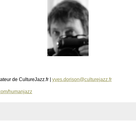
ateur de CultureJazz.fr |
yves.dorison@culturejazz.fr
e.com/humanjazz