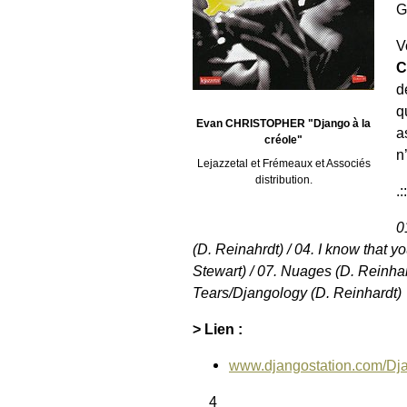
G
V
C
d
q
Evan CHRISTOPHER "Django à la
a
créole"
n
Lejazzetal et Frémeaux et Associés
distribution.
.:
0
(D. Reinahrdt) / 04. I know that 
Stewart) / 07. Nuages (D. Reinhard
Tears/Djangology (D. Reinhardt)
> Lien :
www.djangostation.com/Dja
__4__