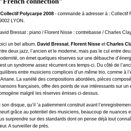
"French connection"
 Collectif Polycarpe 2008
- commande à adresser à : Collectif 
9002 LYON.
avid Bressat : piano / Florent Nisse : contrebasse / Charles Claye
oici un bel album.
David Bressat
,
Florent Nisse
et
Charles Cl
ntre deux jazz, l’ancien et le moderne, mais pas le cul entre de
odernité, on émet quelques réserves sur une débauche d’énergi
’est un syndrome assez récurrent ces temps-ci. Du côté de l’anc
quilibres entre musiciens complices d’un même trio, comme à l’é
’Ariane. La variété des compositions abordées, pièces composée
hansons françaises, offre des points de vue intéressants sur u
omogène malgré les réserves émises ci-dessus.
son disque, qu’il ’a patiemment construit avant l’enregistrement
urt grâce au potentiel des musiciens, beaucoup de nuances et 
 surprendre sur des standards dont on pense déjà tout connaî
ur. A surveiller de près.