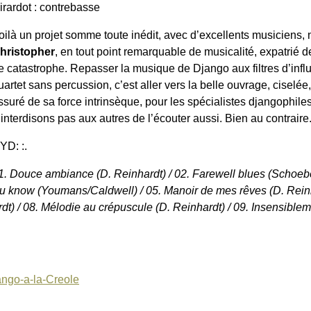
irardot : contrebasse
oilà un projet somme toute inédit, avec d’excellents musiciens, 
hristopher
, en tout point remarquable de musicalité, expatrié
e catastrophe. Repasser la musique de Django aux filtres d’inf
uartet sans percussion, c’est aller vers la belle ouvrage, ciselée,
ssuré de sa force intrinsèque, pour les spécialistes djangophile
’interdisons pas aux autres de l’écouter aussi. Bien au contraire
:YD: :.
1. Douce ambiance (D. Reinhardt) / 02. Farewell blues (Schoebe
you know (Youmans/Caldwell) / 05. Manoir de mes rêves (D. Reinh
t) / 08. Mélodie au crépuscule (D. Reinhardt) / 09. Insensiblemen
ngo-a-la-Creole