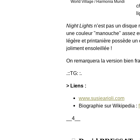
World Village / Harmonia Mundi
c
l
Night Lights
n’est pas un disque r
une couleur "manouche" assez en
légère et printanière possède un 
joliment ensoleillée !
On remarquera la version bien fra
.::TG: :.
> Liens :
www.susiearioli.com
Biographie sur Wikipedia :
__4__