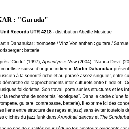
AR : "Garuda"
 Unit Records UTR 4218
- distribution Abeille Musique
artin Dahanukar : trompette / Vinz Vonlanthen : guitare / Samuel
orisberger : batterie
près "Circle" (1997),
Apocalypse Now
(2004), "Nanda Devi" (200
rompettiste suisse d’origine indienne
Martin Dahanukar
présen
usicien à la sonorité riche et au phrasé assez singulier, entre cu
a démarche de rapprochements inter-culturels entre l’Inde et l’Oc
usiques folkloristes. Son travail porte sur les structures et les i
ur la recherche de sonorités "exotiques". Dans le cadre d’une f
trompette, guitare, contrebasse, batterie), il exprime ici des con
les liens entre structure des ragas et jazz) sans éviter toutefoi
es clichés du jazz funk dans
Arundhati dances
et
The Sundarb
nque pas de qualités pour séduire les amateurs exigeants car 