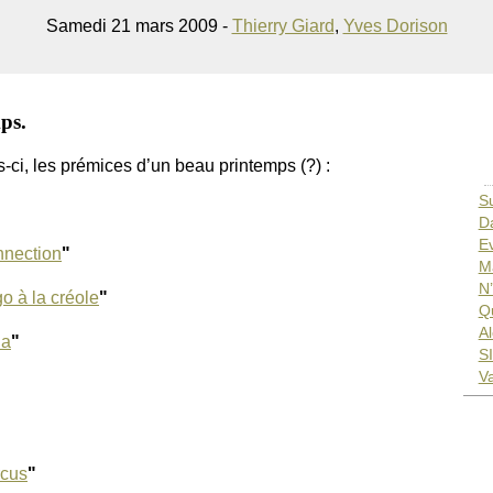
Samedi 21 mars 2009 -
Thierry Giard
,
Yves Dorison
ps.
s-ci, les prémices d’un beau printemps (?) :
Su
D
E
nnection
"
M
N
o à la créole
"
Qu
A
da
"
SI
Va
rcus
"