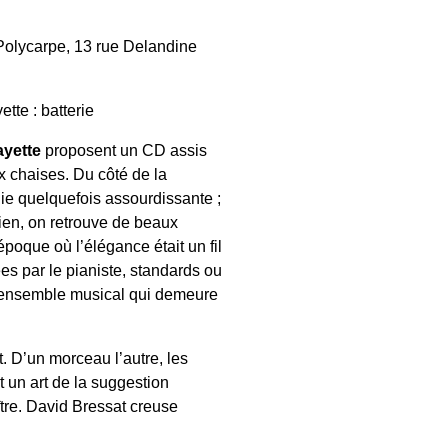
Polycarpe, 13 rue Delandine
tte : batterie
ayette
proposent un CD assis
ux chaises. Du côté de la
e quelquefois assourdissante ;
ien, on retrouve de beaux
poque où l’élégance était un fil
s par le pianiste, standards ou
n ensemble musical qui demeure
. D’un morceau l’autre, les
un art de la suggestion
tre. David Bressat creuse