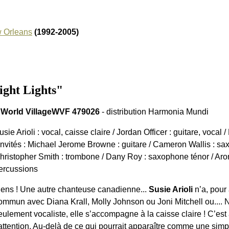
 Orleans
(1992-2005)
ght Lights"
>
World VillageWVF 479026
- distribution Harmonia Mundi
usie Arioli : vocal, caisse claire / Jordan Officer : guitare, vocal
/invités : Michael Jerome Browne : guitare / Cameron Wallis : sa
hristopher Smith : trombone / Dany Roy : saxophone ténor / Aron
ercussions
iens ! Une autre chanteuse canadienne...
Susie Arioli
n’a, pour 
ommun avec Diana Krall, Molly Johnson ou Joni Mitchell ou.... Ni 
eulement vocaliste, elle s’accompagne à la caisse claire ! C’est 
’attention. Au-delà de ce qui pourrait apparaître comme une sim