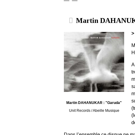
Martin DAHANUK
>
M
H
A
t
m
s
m
s
Martin DAHANUKAR : "Garuda"
(
Unit Records / Abeille Musique
(
d
Dans l’ensemble,ce disque ne ma