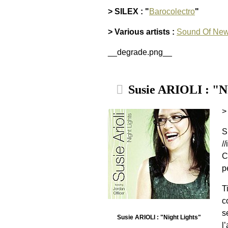
> SILEX : "
Barocolectro
"
> Various artists :
Sound Of New
__degrade.png__
Susie ARIOLI : "Ni
S
/
C
p
T
c
s
Susie ARIOLI : "Night Lights"
l