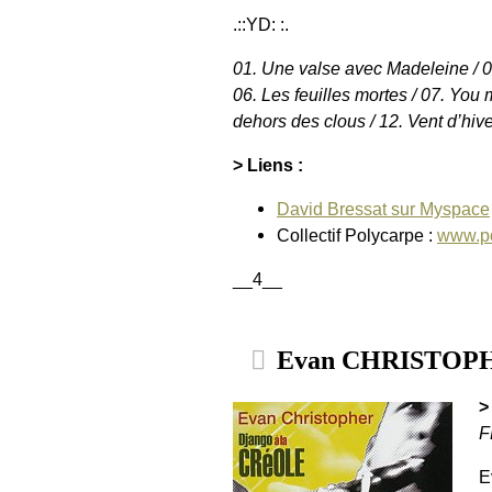
.::YD: :.
01. Une valse avec Madeleine / 02.
06. Les feuilles mortes / 07. You 
dehors des clous / 12. Vent d’hive
> Liens :
David Bressat sur Myspace
Collectif Polycarpe :
www.po
__4__
Evan CHRISTOPHER
>
F
E