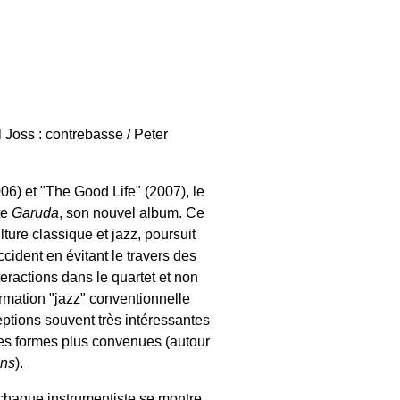
 Joss : contrebasse / Peter
6) et "The Good Life" (2007), le
te
Garuda
, son nouvel album. Ce
lture classique et jazz, poursuit
cident en évitant le travers des
nteractions dans le quartet et non
ormation "jazz" conventionnelle
ceptions souvent très intéressantes
s des formes plus convenues (autour
ans
).
chaque instrumentiste se montre