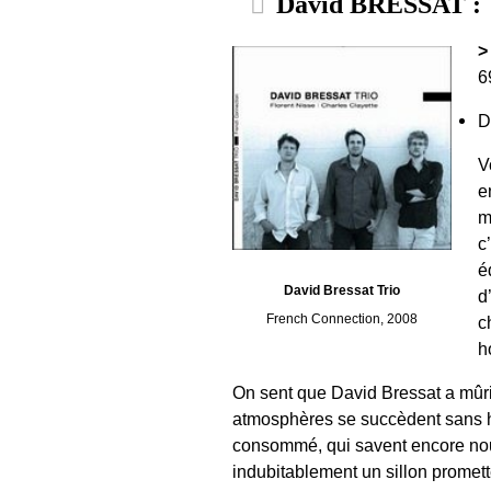
David BRESSAT : 
>
6
D
V
e
m
c
é
David Bressat Trio
d
French Connection, 2008
c
h
On sent que David Bressat a mûri 
atmosphères se succèdent sans he
consommé, qui savent encore nous
indubitablement un sillon promette