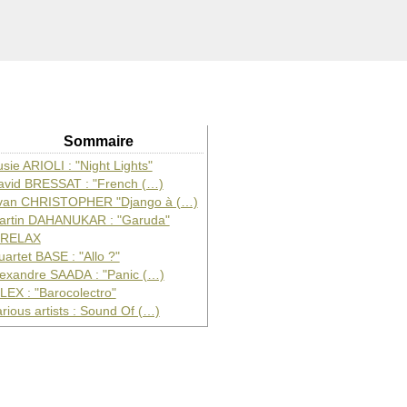
Sommaire
sie ARIOLI : "Night Lights"
avid BRESSAT : "French (…)
van CHRISTOPHER "Django à (…)
artin DAHANUKAR : "Garuda"
’RELAX
artet BASE : "Allo ?"
lexandre SAADA : "Panic (…)
LEX : "Barocolectro"
rious artists : Sound Of (…)