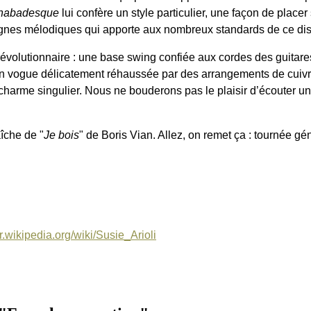
habadesque
lui confère un style particulier, une façon de placer s
ignes mélodiques qui apporte aux nombreux standards de ce disq
évolutionnaire : une base swing confiée aux cordes des guitare
 vogue délicatement réhaussée par des arrangements de cuivre
charme singulier. Nous ne bouderons pas le plaisir d’écouter u
îche de "
Je bois
" de Boris Vian. Allez, on remet ça : tournée gén
fr.wikipedia.org/wiki/Susie_Arioli