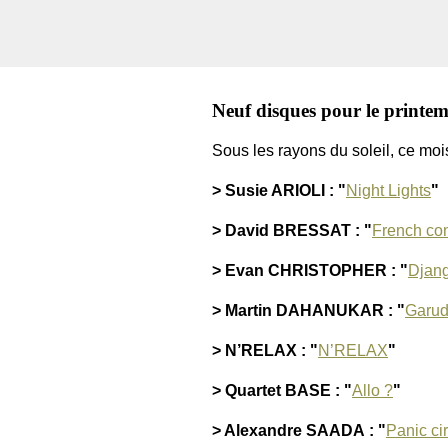
Neuf disques pour le printem
Sous les rayons du soleil, ce moi
> Susie ARIOLI : "
Night Lights
"
> David BRESSAT : "
French co
> Evan CHRISTOPHER : "
Djang
> Martin DAHANUKAR : "
Garu
> N’RELAX : "
N’RELAX
"
> Quartet BASE : "
Allo ?
"
> Alexandre SAADA : "
Panic ci