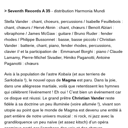
> Seventh Records A 35
- distribution Harmonia Mundi
Stella Vander : chant, choeurs, percussions / Isabelle Feuillebois :
chant, chœurs / Hervé Aknin : chant, chœurs / Benoït Alziari :
vibraphone / James McGaw : guitare / Bruno Ruder : fender
rhodes / Philippe Bussonnet : basse, basse piccolo / Christian
Vander : batterie, chant, piano, fender rhodes, percussions,
clavier // et la participation de : Emmanuel Borghi : piano / Claude
Lamamy, Pierre-Michel Sivadier, Himiko Paganotti, Antoine
Paganotti : chœurs
Avis à la population de l’astre
Kobaïa
(et aux terriens de
Sarkobaïa
!), le nouvel opus de
Magma
est paru. Dans la joie,
dans une allégresse martiale, voilà que retentissent les hymnes
qui célèbrent l’événement ! Eh oui ! C’est bien un événement car
ce disque est réussi. Le grand prêtre
Christian Vander
reste
fidèle à sa doctrine un peu illuminée (voire
allumée
!), vivant son
utopie au point que le monde de Magma est devenu une entité à
part entière de notre univers musical : ni rock, ni jazz avec la
grandiloquence un peu naïve (et assez kitsch) d’un opéra
cosmique porté par l’emphase des voix et des chœurs.