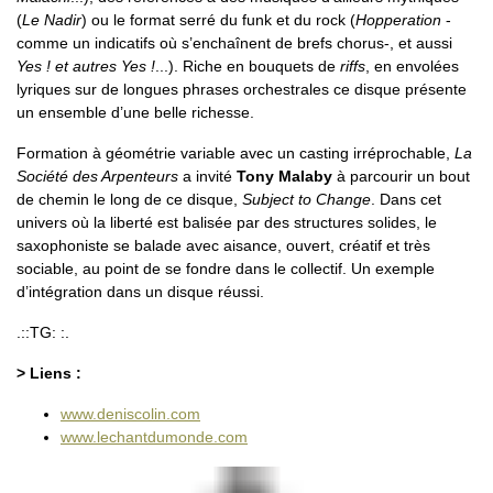
(
Le Nadir
) ou le format serré du funk et du rock (
Hopperation
-
comme un indicatifs où s’enchaînent de brefs chorus-, et aussi
Yes ! et autres Yes !
...). Riche en bouquets de
riffs
, en envolées
lyriques sur de longues phrases orchestrales ce disque présente
un ensemble d’une belle richesse.
Formation à géométrie variable avec un casting irréprochable,
La
Société des Arpenteurs
a invité
Tony Malaby
à parcourir un bout
de chemin le long de ce disque,
Subject to Change
. Dans cet
univers où la liberté est balisée par des structures solides, le
saxophoniste se balade avec aisance, ouvert, créatif et très
sociable, au point de se fondre dans le collectif. Un exemple
d’intégration dans un disque réussi.
.::TG: :.
> Liens :
www.deniscolin.com
www.lechantdumonde.com