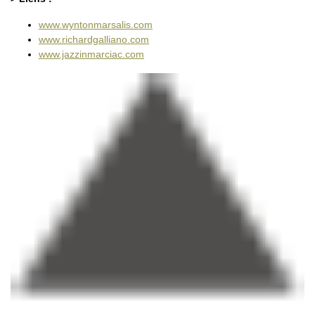
www.wyntonmarsalis.com
www.richardgalliano.com
www.jazzinmarciac.com