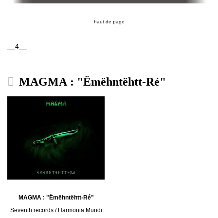
haut de page
__4__
MAGMA : "Ëmëhntëhtt-Ré"
MAGMA : "Ëmëhntëhtt-Ré"
Seventh records / Harmonia Mundi