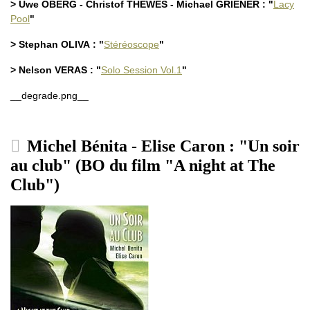
> Uwe OBERG - Christof THEWES - Michael GRIENER : "
Lacy
Pool
"
> Stephan OLIVA : "
Stéréoscope
"
> Nelson VERAS : "
Solo Session Vol.1
"
__degrade.png__
Michel Bénita - Elise Caron : "Un soir
au club" (BO du film "A night at The
Club")