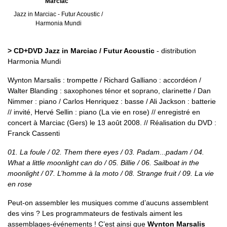
Marciac"
Jazz in Marciac - Futur Acoustic /
Harmonia Mundi
> CD+DVD Jazz in Marciac / Futur Acoustic
- distribution
Harmonia Mundi
Wynton Marsalis : trompette / Richard Galliano : accordéon /
Walter Blanding : saxophones ténor et soprano, clarinette / Dan
Nimmer : piano / Carlos Henriquez : basse / Ali Jackson : batterie
// invité, Hervé Sellin : piano (La vie en rose) // enregistré en
concert à Marciac (Gers) le 13 août 2008. // Réalisation du DVD :
Franck Cassenti
01. La foule / 02. Them there eyes / 03. Padam...padam / 04.
What a little moonlight can do / 05. Billie / 06. Sailboat in the
moonlight / 07. L’homme à la moto / 08. Strange fruit / 09. La vie
en rose
Peut-on assembler les musiques comme d’aucuns assemblent
des vins ? Les programmateurs de festivals aiment les
assemblages-événements ! C’est ainsi que
Wynton Marsalis