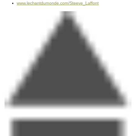
www.lechantdumonde.com/Steeve_Laffont