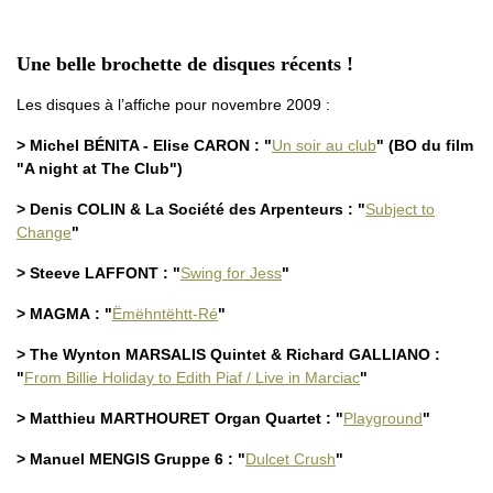
Une belle brochette de disques récents !
Les disques à l’affiche pour novembre 2009 :
> Michel BÉNITA - Elise CARON : "
Un soir au club
" (BO du film
"A night at The Club")
> Denis COLIN & La Société des Arpenteurs : "
Subject to
Change
"
> Steeve LAFFONT : "
Swing for Jess
"
> MAGMA : "
Ëmëhntëhtt-Ré
"
> The Wynton MARSALIS Quintet & Richard GALLIANO :
"
From Billie Holiday to Edith Piaf / Live in Marciac
"
> Matthieu MARTHOURET Organ Quartet : "
Playground
"
> Manuel MENGIS Gruppe 6 : "
Dulcet Crush
"