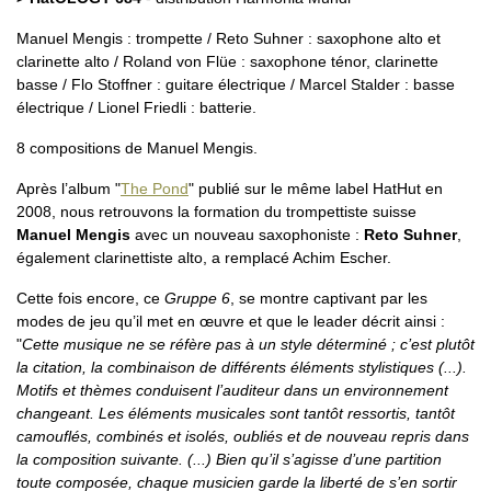
Manuel Mengis : trompette / Reto Suhner : saxophone alto et
clarinette alto / Roland von Flüe : saxophone ténor, clarinette
basse / Flo Stoffner : guitare électrique / Marcel Stalder : basse
électrique / Lionel Friedli : batterie.
8 compositions de Manuel Mengis.
Après l’album "
The Pond
" publié sur le même label HatHut en
2008, nous retrouvons la formation du trompettiste suisse
Manuel Mengis
avec un nouveau saxophoniste :
Reto Suhner
,
également clarinettiste alto, a remplacé Achim Escher.
Cette fois encore, ce
Gruppe 6
, se montre captivant par les
modes de jeu qu’il met en œuvre et que le leader décrit ainsi :
"
Cette musique ne se réfère pas à un style déterminé ; c’est plutôt
la citation, la combinaison de différents éléments stylistiques (...).
Motifs et thèmes conduisent l’auditeur dans un environnement
changeant. Les éléments musicales sont tantôt ressortis, tantôt
camouflés, combinés et isolés, oubliés et de nouveau repris dans
la composition suivante. (...) Bien qu’il s’agisse d’une partition
toute composée, chaque musicien garde la liberté de s’en sortir