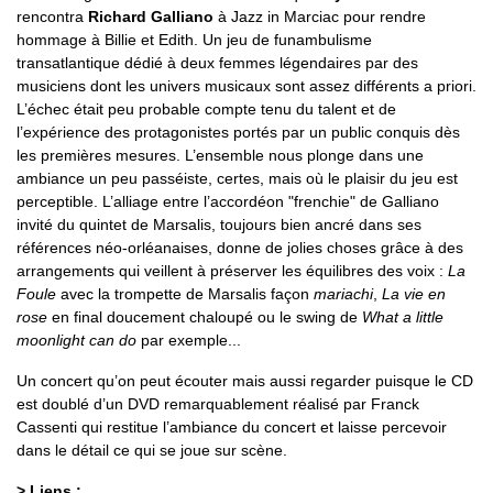
rencontra
Richard Galliano
à Jazz in Marciac pour rendre
hommage à Billie et Edith. Un jeu de funambulisme
transatlantique dédié à deux femmes légendaires par des
musiciens dont les univers musicaux sont assez différents a priori.
L’échec était peu probable compte tenu du talent et de
l’expérience des protagonistes portés par un public conquis dès
les premières mesures. L’ensemble nous plonge dans une
ambiance un peu passéiste, certes, mais où le plaisir du jeu est
perceptible. L’alliage entre l’accordéon "frenchie" de Galliano
invité du quintet de Marsalis, toujours bien ancré dans ses
références néo-orléanaises, donne de jolies choses grâce à des
arrangements qui veillent à préserver les équilibres des voix :
La
Foule
avec la trompette de Marsalis façon
mariachi
,
La vie en
rose
en final doucement chaloupé ou le swing de
What a little
moonlight can do
par exemple...
Un concert qu’on peut écouter mais aussi regarder puisque le CD
est doublé d’un DVD remarquablement réalisé par Franck
Cassenti qui restitue l’ambiance du concert et laisse percevoir
dans le détail ce qui se joue sur scène.
> Liens :