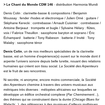
> Le Chant du Monde CDM 146
- distribution Harmonia Mundi
Denis Colin : clarinette-basse & compositions / Benjamin
Moussay : fender rhodes et électronique / Julien Omé : guitare /
Stéphane Kerecki : contrebasse / Arnault Cuisinier : contrebasse /
Antoine Berjeaut : trompette et bugle / Sylvaine Hélary : flûtes,
voix / Fabrice Theuillon : saxophone baryton et soprano / Éric
Échampard : batterie / Tony Rabeson : batterie // Invité : Tony
Malaby : saxophone ténor
Denis Colin
, un de nos meilleurs spécialistes de la clarinette
basse, est un homme d’expérience(s) ouvert sur le monde dont il
arpente l’univers sonore depuis belle lurette, nouant des relations
humaines qui créent son tissu social.
La Société des Arpenteurs
est le fruit de ses rencontres.
Ni secrète, ni anonyme, encore moins commerciale,
la Société
des Arpenteurs
chemine à travers des univers musicaux aux
métriques très diverses : mélopées africaines sur lesquelles se
développe un édifice orchestral complexe (
Par Cheminement
...),
des thèmes qui se construisent dans la durée (
Chicago Blues for
Malachi
...), des références à des musiques d’ailleurs mythiques