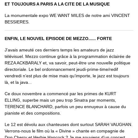
ET TOUJOURS A PARIS A LA CITE DE LA MUSIQUE
La monumentale expo WE WANT MILES de notre ami VINCENT
BESSIERES.
ENFIN, LE NOUVEL EPISODE DE MEZZO...... FORTE
J’avais ameuté ces derniers temps les amateurs de jazz
télévisuel. Mezzo continue grâce à la programmation éclairée de
REZA ACKBARALY et, va savoir, peut-être une nouvelle politique
directoriale. Le bel ordonnancement jeudi-prime-time/redif
vendredi n’est plus de mise mais qu’importe, le jazz est toujours
là, et la java...
Ce doux novembre a commencé par les primes de KURT
ELLING, superbe mais un peu trop Sinatra par moments,
TERENCE BLANCHARD, parfois un peu ennuyeux à cause du
pianiste et des compositions.
Le 12 est dévolu aux chanteuses dont surtout SARAH VAUGHAN.
Verrons-nous le film où la « Divine » chante en compagnie de
Don Cherry et Herbie Hancock ? Je me souviens d’un concert