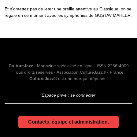
Et n’omettez pas de jeter une oreille attentive au Classique, on se
régale en ce moment avec les symphonies de GUSTAV MAHLER.
CultureJazz
- Magazine spécialisé en ligne - ISSN 2266-4009
Tous droits réservés - Association CultureJazz® - France
CultureJazz®
est une marque déposée.
Espace privé : se connecter
Contacts, équipe et administration.