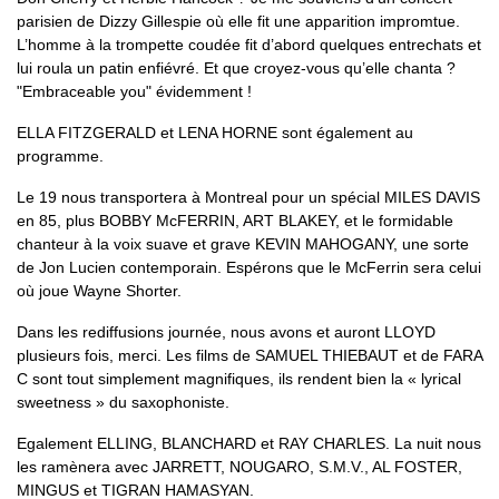
parisien de Dizzy Gillespie où elle fit une apparition impromtue.
L’homme à la trompette coudée fit d’abord quelques entrechats et
lui roula un patin enfiévré. Et que croyez-vous qu’elle chanta ?
"Embraceable you" évidemment !
ELLA FITZGERALD et LENA HORNE sont également au
programme.
Le 19 nous transportera à Montreal pour un spécial MILES DAVIS
en 85, plus BOBBY McFERRIN, ART BLAKEY, et le formidable
chanteur à la voix suave et grave KEVIN MAHOGANY, une sorte
de Jon Lucien contemporain. Espérons que le McFerrin sera celui
où joue Wayne Shorter.
Dans les rediffusions journée, nous avons et auront LLOYD
plusieurs fois, merci. Les films de SAMUEL THIEBAUT et de FARA
C sont tout simplement magnifiques, ils rendent bien la « lyrical
sweetness » du saxophoniste.
Egalement ELLING, BLANCHARD et RAY CHARLES. La nuit nous
les ramènera avec JARRETT, NOUGARO, S.M.V., AL FOSTER,
MINGUS et TIGRAN HAMASYAN.