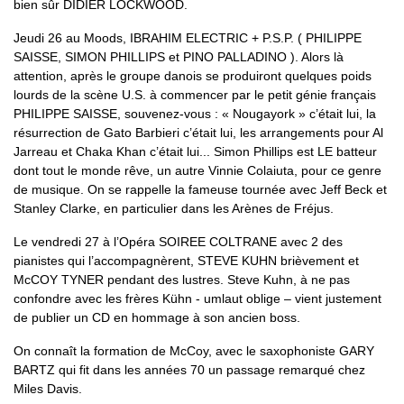
bien sûr DIDIER LOCKWOOD.
Jeudi 26 au Moods, IBRAHIM ELECTRIC + P.S.P. ( PHILIPPE
SAISSE, SIMON PHILLIPS et PINO PALLADINO ). Alors là
attention, après le groupe danois se produiront quelques poids
lourds de la scène U.S. à commencer par le petit génie français
PHILIPPE SAISSE, souvenez-vous : « Nougayork » c’était lui, la
résurrection de Gato Barbieri c’était lui, les arrangements pour Al
Jarreau et Chaka Khan c’était lui... Simon Phillips est LE batteur
dont tout le monde rêve, un autre Vinnie Colaiuta, pour ce genre
de musique. On se rappelle la fameuse tournée avec Jeff Beck et
Stanley Clarke, en particulier dans les Arènes de Fréjus.
Le vendredi 27 à l’Opéra SOIREE COLTRANE avec 2 des
pianistes qui l’accompagnèrent, STEVE KUHN brièvement et
McCOY TYNER pendant des lustres. Steve Kuhn, à ne pas
confondre avec les frères Kühn - umlaut oblige – vient justement
de publier un CD en hommage à son ancien boss.
On connaît la formation de McCoy, avec le saxophoniste GARY
BARTZ qui fit dans les années 70 un passage remarqué chez
Miles Davis.