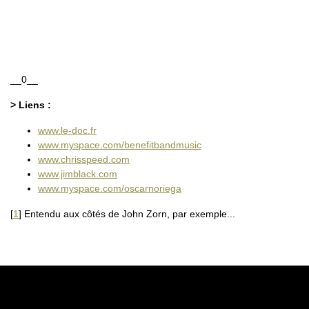
__0__
> Liens :
www.le-doc.fr
www.myspace.com/benefitbandmusic
www.chrisspeed.com
www.jimblack.com
www.myspace.com/oscarnoriega
[
1
]
Entendu aux côtés de John Zorn, par exemple...