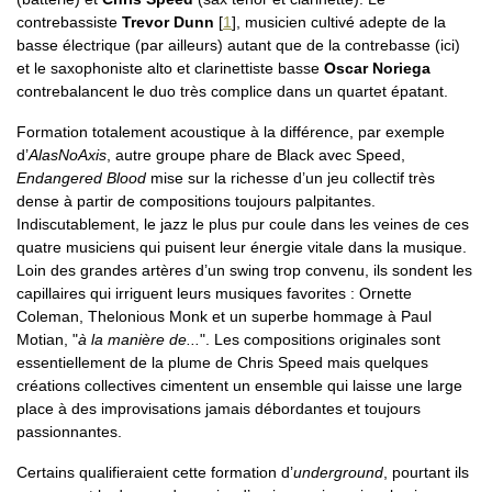
contrebassiste
Trevor Dunn
[
1
]
, musicien cultivé adepte de la
basse électrique (par ailleurs) autant que de la contrebasse (ici)
et le saxophoniste alto et clarinettiste basse
Oscar Noriega
contrebalancent le duo très complice dans un quartet épatant.
Formation totalement acoustique à la différence, par exemple
d’
AlasNoAxis
, autre groupe phare de Black avec Speed,
Endangered Blood
mise sur la richesse d’un jeu collectif très
dense à partir de compositions toujours palpitantes.
Indiscutablement, le jazz le plus pur coule dans les veines de ces
quatre musiciens qui puisent leur énergie vitale dans la musique.
Loin des grandes artères d’un swing trop convenu, ils sondent les
capillaires qui irriguent leurs musiques favorites : Ornette
Coleman, Thelonious Monk et un superbe hommage à Paul
Motian, "
à la manière de...
". Les compositions originales sont
essentiellement de la plume de Chris Speed mais quelques
créations collectives cimentent un ensemble qui laisse une large
place à des improvisations jamais débordantes et toujours
passionnantes.
Certains qualifieraient cette formation d’
underground
, pourtant ils