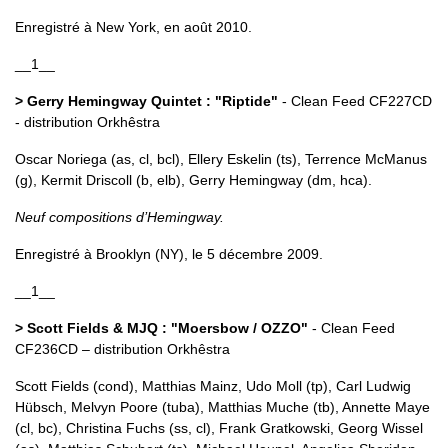
Enregistré à New York, en août 2010.
__1__
> Gerry Hemingway Quintet : "Riptide"
- Clean Feed CF227CD
- distribution Orkhêstra
Oscar Noriega (as, cl, bcl), Ellery Eskelin (ts), Terrence McManus
(g), Kermit Driscoll (b, elb), Gerry Hemingway (dm, hca).
Neuf compositions d’Hemingway.
Enregistré à Brooklyn (NY), le 5 décembre 2009.
__1__
> Scott Fields & MJQ : "Moersbow / OZZO"
- Clean Feed
CF236CD – distribution Orkhêstra
Scott Fields (cond), Matthias Mainz, Udo Moll (tp), Carl Ludwig
Hübsch, Melvyn Poore (tuba), Matthias Muche (tb), Annette Maye
(cl, bc), Christina Fuchs (ss, cl), Frank Gratkowski, Georg Wissel