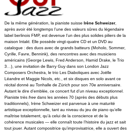
De la même génération, la pianiste suisse
Irène Schweizer
,
après avoir été longtemps l’une des valeurs sûres du légendaire
label berlinois FMP, est devenue l’un des plus solides piliers de la
maison Intakt. Elle possède vingt-quatre CD et un DVD au
catalogue : des duos avec de grands batteurs (Moholo, Sommer,
Cyrille, Favre, Bennink), des rencontres avec des musiciens
américains (George Lewis, Fred Anderson, Hamid Drake, le Trio
3…), une invitation de Barry Guy dans son London Jazz
Composers Orchestra, le trio Les Diaboliques avec Joëlle
Léandre et Maggie Nicols, etc., et six disques en solo avant ce
récital donné au Tonhalle de Zürich pour son 70e anniversaire.
Autant le dire d’emblée, ce concert fut d’un niveau exceptionnel.
Pianiste très
free
dans les années 70 (après des débuts plus
traditionnels), Irène Schweizer est parvenue à une maturité
artistique exceptionnelle, tant au niveau du jeu de piano qu’elle
maîtrise totalement, qu’à celui de la conscience et de la
cohérence musicales — elle connaît toute l’histoire du jazz et sait
tout jouer. Autant compositrice qu’improvisatrice, elle a ouvert des