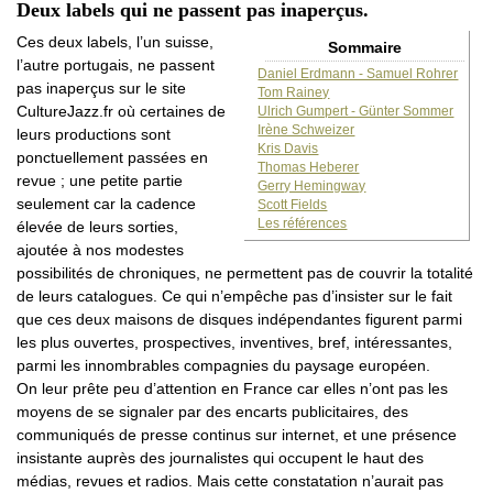
Deux labels qui ne passent pas inaperçus.
Ces deux labels, l’un suisse,
Sommaire
l’autre portugais, ne passent
Daniel Erdmann - Samuel Rohrer
pas inaperçus sur le site
Tom Rainey
CultureJazz.fr où certaines de
Ulrich Gumpert - Günter Sommer
Irène Schweizer
leurs productions sont
Kris Davis
ponctuellement passées en
Thomas Heberer
revue ; une petite partie
Gerry Hemingway
seulement car la cadence
Scott Fields
Les références
élevée de leurs sorties,
ajoutée à nos modestes
possibilités de chroniques, ne permettent pas de couvrir la totalité
de leurs catalogues. Ce qui n’empêche pas d’insister sur le fait
que ces deux maisons de disques indépendantes figurent parmi
les plus ouvertes, prospectives, inventives, bref, intéressantes,
parmi les innombrables compagnies du paysage européen.
On leur prête peu d’attention en France car elles n’ont pas les
moyens de se signaler par des encarts publicitaires, des
communiqués de presse continus sur internet, et une présence
insistante auprès des journalistes qui occupent le haut des
médias, revues et radios. Mais cette constatation n’aurait pas