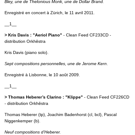
Bley, une de Thelonious Monk, une de Dollar Brand.
Enregistré en concert à Zürich, le 11 avril 2011.
__1__
> Kris Davis : "Aeriol Piano"
- Clean Feed CF233CD -
distribution Orkhêstra
Kris Davis (piano solo).
Sept compositions personnelles, une de Jerome Kern
.
Enregistré à Lisbonne, le 10 août 2009.
__1__
> Thomas Heberer’s Clarino : "Klippe"
- Clean Feed CF226CD
- distribution Orkhêstra
Thomas Heberer (tp), Joachim Badenhorst (cl, bcl), Pascal
Niggenkemper (b).
Neuf compositions d’Heberer.