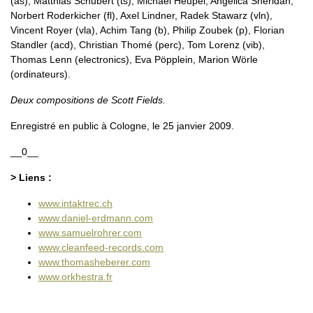
(as), Matthias Schubert (ts), Michael Heupel, Angelica Sheridan,
Norbert Roderkicher (fl), Axel Lindner, Radek Stawarz (vln),
Vincent Royer (vla), Achim Tang (b), Philip Zoubek (p), Florian
Standler (acd), Christian Thomé (perc), Tom Lorenz (vib),
Thomas Lenn (electronics), Eva Pöpplein, Marion Wörle
(ordinateurs).
Deux compositions de Scott Fields.
Enregistré en public à Cologne, le 25 janvier 2009.
__0__
> Liens :
www.intaktrec.ch
www.daniel-erdmann.com
www.samuelrohrer.com
www.cleanfeed-records.com
www.thomasheberer.com
www.orkhestra.fr