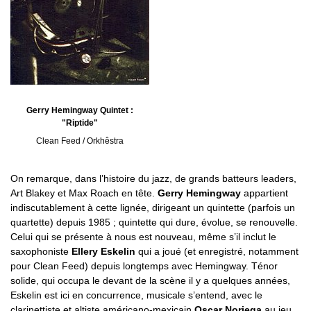
Gerry Hemingway Quintet :
"Riptide"
Clean Feed / Orkhêstra
On remarque, dans l’histoire du jazz, de grands batteurs leaders,
Art Blakey et Max Roach en tête.
Gerry Hemingway
appartient
indiscutablement à cette lignée, dirigeant un quintette (parfois un
quartette) depuis 1985 ; quintette qui dure, évolue, se renouvelle.
Celui qui se présente à nous est nouveau, même s’il inclut le
saxophoniste
Ellery Eskelin
qui a joué (et enregistré, notamment
pour Clean Feed) depuis longtemps avec Hemingway. Ténor
solide, qui occupa le devant de la scène il y a quelques années,
Eskelin est ici en concurrence, musicale s’entend, avec le
clarinettiste et altiste américano-mexicain
Oscar Noriega
au jeu