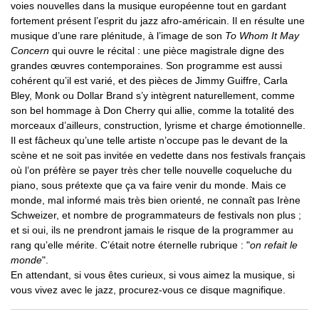
voies nouvelles dans la musique européenne tout en gardant
fortement présent l’esprit du jazz afro-américain. Il en résulte une
musique d’une rare plénitude, à l’image de son
To Whom It May
Concern
qui ouvre le récital : une pièce magistrale digne des
grandes œuvres contemporaines. Son programme est aussi
cohérent qu’il est varié, et des pièces de Jimmy Guiffre, Carla
Bley, Monk ou Dollar Brand s’y intègrent naturellement, comme
son bel hommage à Don Cherry qui allie, comme la totalité des
morceaux d’ailleurs, construction, lyrisme et charge émotionnelle.
Il est fâcheux qu’une telle artiste n’occupe pas le devant de la
scène et ne soit pas invitée en vedette dans nos festivals français
où l’on préfère se payer très cher telle nouvelle coqueluche du
piano, sous prétexte que ça va faire venir du monde. Mais ce
monde, mal informé mais très bien orienté, ne connaît pas Irène
Schweizer, et nombre de programmateurs de festivals non plus ;
et si oui, ils ne prendront jamais le risque de la programmer au
rang qu’elle mérite. C’était notre éternelle rubrique : "
on refait le
monde
".
En attendant, si vous êtes curieux, si vous aimez la musique, si
vous vivez avec le jazz, procurez-vous ce disque magnifique.