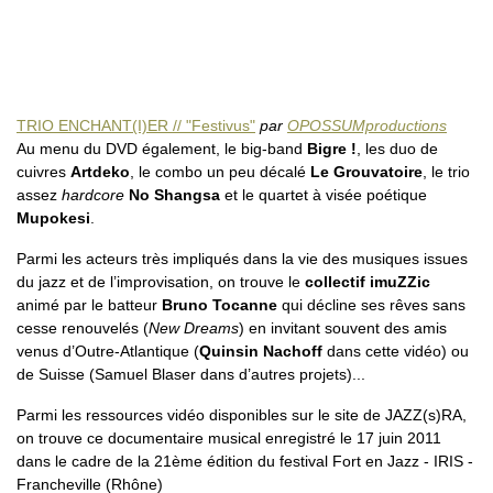
TRIO ENCHANT(I)ER // "Festivus"
par
OPOSSUMproductions
Au menu du DVD également, le big-band
Bigre !
, les duo de
cuivres
Artdeko
, le combo un peu décalé
Le Grouvatoire
, le trio
assez
hardcore
No Shangsa
et le quartet à visée poétique
Mupokesi
.
Parmi les acteurs très impliqués dans la vie des musiques issues
du jazz et de l’improvisation, on trouve le
collectif imuZZic
animé par le batteur
Bruno Tocanne
qui décline ses rêves sans
cesse renouvelés (
New Dreams
) en invitant souvent des amis
venus d’Outre-Atlantique (
Quinsin Nachoff
dans cette vidéo) ou
de Suisse (Samuel Blaser dans d’autres projets)...
Parmi les ressources vidéo disponibles sur le site de JAZZ(s)RA,
on trouve ce documentaire musical enregistré le 17 juin 2011
dans le cadre de la 21ème édition du festival Fort en Jazz - IRIS -
Francheville (Rhône)