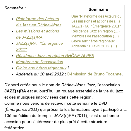
Sommaire :
Sommaire
Une "Plateforme des Acteurs du
Plateforme des Acteurs
Les missions et actions de (…)
du Jazz en Rhône-Alpes
JAZZ(s)RA : "Émergence 2011"
Les missions et actions
Résidence Jazz en région (…)
Membres de l’association (…)
de JAZZ(s)RA
Gloire aux héros régionaux !
JAZZ(s)RA : "Émergence
Addenda : 10 avril 2012, (…)
2011"
Résidence Jazz en région RHÔNE-ALPES
Membres de l’association
Gloire aux héros régionaux
!
Addenda du 10 avril 2012
:
Démission de Bruno Tocanne
.
D’abord créée sous le nom de
Rhône-Alpes Jazz
, l’association
JAZZ(s)RA
est aujourd’hui un rouage essentiel de la vie du jazz
et des musiques improvisées dans cette région.
Comme nous venons de recevoir cette semaine le DVD
(
Èmergence 2011
) qui présente les formations ayant participé à la
10ème édition du tremplin JAZZ(s)RA (2011), c’est une bonne
occasion pour s’intéresser de plus prêt à cette structure
fédératrice.