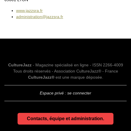
www.jazzsra.fr
administration@jazzsra.fr
CultureJazz
- Magazine spécialisé en ligne - ISSN 2266-4009
Tous droits réservés - Association CultureJazz® - France
CultureJazz®
est une marque déposée.
Espace privé : se connecter
Contacts, équipe et administration.