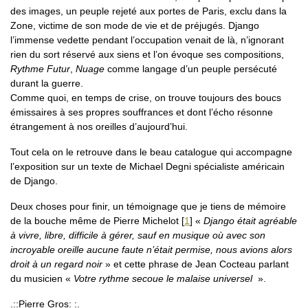
des images, un peuple rejeté aux portes de Paris, exclu dans la
Zone, victime de son mode de vie et de préjugés. Django
l’immense vedette pendant l’occupation venait de là, n’ignorant
rien du sort réservé aux siens et l’on évoque ses compositions,
Rythme Futur
,
Nuage
comme langage d’un peuple persécuté
durant la guerre.
Comme quoi, en temps de crise, on trouve toujours des boucs
émissaires à ses propres souffrances et dont l’écho résonne
étrangement à nos oreilles d’aujourd’hui.
Tout cela on le retrouve dans le beau catalogue qui accompagne
l’exposition sur un texte de Michael Degni spécialiste américain
de Django.
Deux choses pour finir, un témoignage que je tiens de mémoire
de la bouche même de Pierre Michelot
[
1
]
«
Django était agréable
à vivre, libre, difficile à gérer, sauf en musique où avec son
incroyable oreille aucune faute n’était permise, nous avions alors
droit à un regard noir
» et cette phrase de Jean Cocteau parlant
du musicien «
Votre rythme secoue le malaise universel
».
.::Pierre Gros: :.