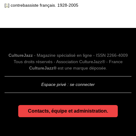
[
1
]
contrebassiste français. 1928-2005
CultureJazz
- Magazine spécialisé en ligne - ISSN 2266-4009
Tous droits réservés - Association CultureJazz® - France
CultureJazz®
est une marque déposée.
Espace privé : se connecter
Contacts, équipe et administration.