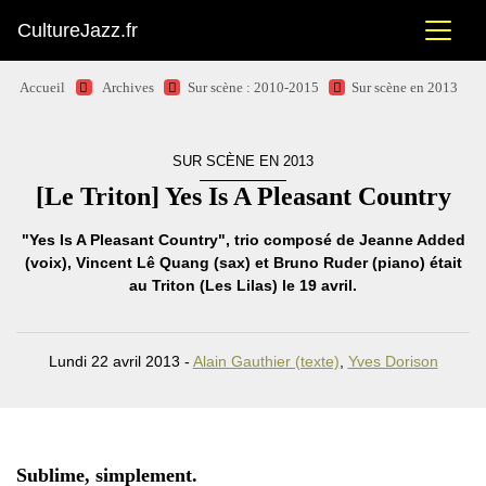
CultureJazz.fr
Accueil
Archives
Sur scène : 2010-2015
Sur scène en 2013
SUR SCÈNE EN 2013
[Le Triton] Yes Is A Pleasant Country
"Yes Is A Pleasant Country", trio composé de Jeanne Added
(voix), Vincent Lê Quang (sax) et Bruno Ruder (piano) était
au Triton (Les Lilas) le 19 avril.
Lundi 22 avril 2013 -
Alain Gauthier (texte)
,
Yves Dorison
Sublime, simplement.