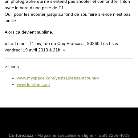
un photographe qui ne s’entend pas shooter et confond le Triton
avec le bord d’une piste de F1.
Oui, pour les écouter jusqu’au fond de soi, faire silence n’est pas
inutile.
Alors ça devient sublime.
Le Triton - 11 bis, rue du Coq Français ; 93260 Les Lilas -
vendredi 19 avril 2013 à 21h.
> Liens :
www.myspace.com/yesisapleasantcountry
www.letriton.com
CultureJazz
- Magazine spécialisé en ligne - ISSN 2266-4009