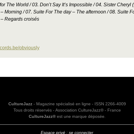
for The World / 03. Don’t Say It’s Impossible / 04. Sister Cheryl (T
– Morning / 07. Suite For The day – The afternoon / 08. Suite F
 – Regards croisés
cords.be/obviously
CultureJazz
- Magazine spécialisé en ligne - ISSN 2266-4009
Tous droits réservés - Association CultureJazz® - France
CultureJazz®
est une marque déposée.
Espace privé : se connecter