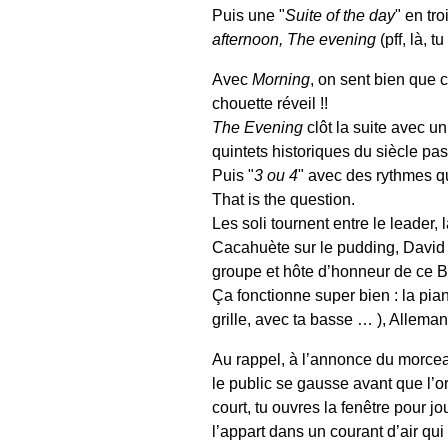
Puis une "
Suite of the day
" en tr
afternoon, The evening
(pff, là, t
Avec
Morning
, on sent bien que 
chouette réveil !!
The Evening
clôt la suite avec u
quintets historiques du siècle pa
Puis "
3 ou 4
" avec des rythmes qui
That is the question.
Les soli tournent entre le leader,
Cacahuète sur le pudding, David
groupe et hôte d’honneur de ce 
Ça fonctionne super bien : la piani
grille, avec ta basse … ), Alleman
Au rappel, à l’annonce du morcea
le public se gausse avant que l’o
court, tu ouvres la fenêtre pour jo
l’appart dans un courant d’air qui 