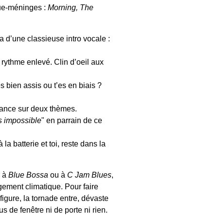
mue-méninges :
Morning, The
a d’une classieuse intro vocale :
rythme enlevé. Clin d’oeil aux
es bien assis ou t’es en biais ?
e lance sur deux thèmes.
’s impossible
" en parrain de ce
la batterie et toi, reste dans la
r à
Blue Bossa
ou à
C Jam Blues
,
gement climatique. Pour faire
 figure, la tornade entre, dévaste
s de fenêtre ni de porte ni rien.