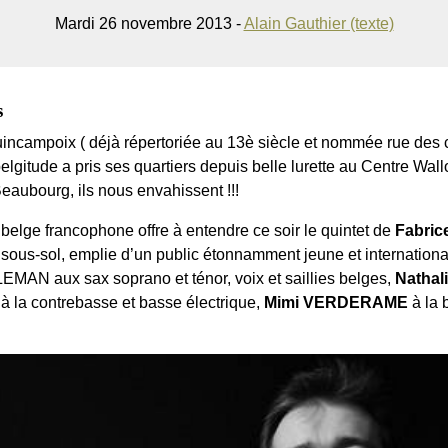
Mardi 26 novembre 2013 -
Alain Gauthier (texte)
s
uincampoix ( déjà répertoriée au 13è siècle et nommée rue des 
lgitude a pris ses quartiers depuis belle lurette au Centre Wall
Beaubourg, ils nous envahissent !!!
belge francophone offre à entendre ce soir le quintet de
Fabri
n sous-sol, emplie d’un public étonnamment jeune et internationa
EMAN aux sax soprano et ténor, voix et saillies belges,
Nathal
à la contrebasse et basse électrique,
Mimi VERDERAME
à la 