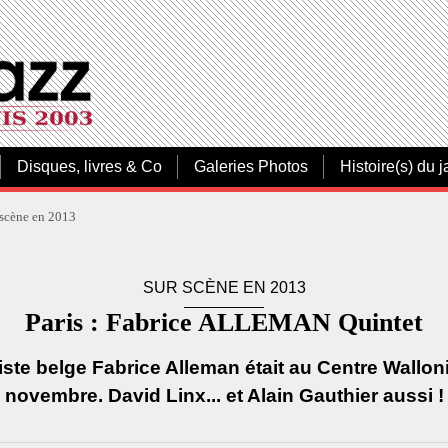
Disques, livres & Co
Galeries Photos
Histoire(s) du j
 scène en 2013
SUR SCÈNE EN 2013
Paris : Fabrice ALLEMAN Quintet
te belge Fabrice Alleman était au Centre Walloni
novembre. David Linx... et Alain Gauthier aussi !