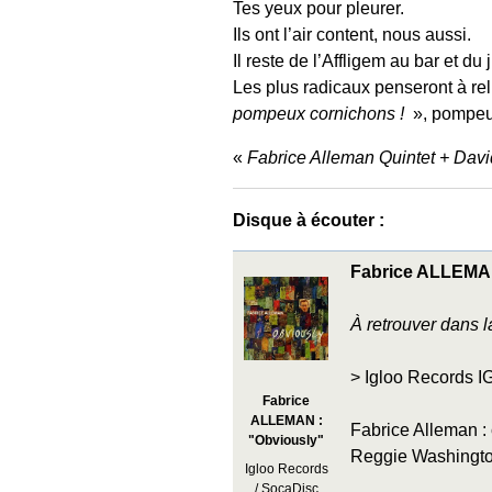
Tes yeux pour pleurer.
Ils ont l’air content, nous aussi.
Il reste de l’Affligem au bar et du
Les plus radicaux penseront à re
pompeux cornichons !
», pompeux
Fabrice Alleman Quintet + Davi
Disque à écouter :
Fabrice ALLEMAN
À retrouver dans 
> Igloo Records IG
Fabrice
ALLEMAN :
Fabrice Alleman : 
"Obviously"
Reggie Washington 
Igloo Records
/ SocaDisc