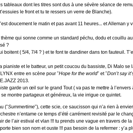
ois tableaux dont les titres sont dus à une sévère séance de re
u t’essuies le front et tu te ressers un verre de Blanche).
c’est doucement le matin et pas avant 11 heures... et Alleman y v
n thème qui sonne comme un standard péchu, dodu et couillu au 
ssé ?
 boitent ( 5/4, 7/4 ? ) et te font te dandiner dans ton fauteuil. T’
 la pianiste et le batteur, un petit coucou du bassiste, Di Malo s
 LYNX entre en scène pour "
Hope for the world
" et "
Don’t say it
BE.JAZZ 2013.
ste garde un œil sur le grand Tout ( va pas te mettre à l’envers à 
 se montre partageux et généreux, la vie irrigue ce quintet.
u ("
Summertime
"), cette scie, ce saucisson qui n’a rien à envie
rchestre n’entame ce temps d’été carrément revisité par le chan
uir de l’air estival et vlan !!! tu prends une vague en travers de la
porte bien son nom et ouste !!! pas besoin de la refermer : y’a plu