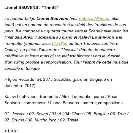
Lionel BEUVENS : "Trinité"
Le batteur belge
Lionel Beuvens
(voir
Fabrice Alleman
, plus
haut) est un homme de rencontres au-delà des frontières de son
pays. Il a composé un quartet tourné vers la Scandinavie avec les
finlandais
Alexi Tuomarila
au piano et
Kalevi Louhivuori
à la
trompette (entendu avec
Big Blue
ou Sun Trio avec son frère
Oulavi). La pièce d’ouverture, "Jessica" débute de manière
méditative et lente mais glisse inéluctablement vers la vivacité
d’un swing propice à l’improvisation. Tout l’esprit de cette musique
sensible et tonique.
> Igloo Records IGL 237 / SocaDisc (paru en Belgique en
décembre 2012)
Kalevi Louhivuori : trompette / Alexi Tuomarila : piano / Brice
Soniano : contrebasse / Lionel Beuvens : batterie,compositions
01. Jessica / 02. Seven / 03. A / 04. Globe / 05. Fragile / 06. True /
07. Drums / 08. Mucho loco / 09. Trinité
> Lien :