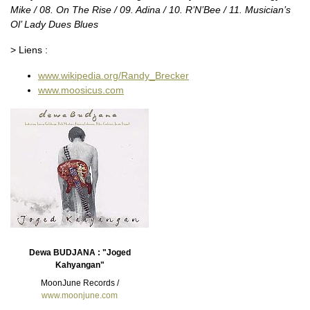
Mike / 08. On The Rise / 09. Adina / 10. R’N’Bee / 11. Musician’s
Ol’ Lady Dues Blues
> Liens :
www.wikipedia.org/Randy_Brecker
www.moosicus.com
Dewa BUDJANA : "Joged
Kahyangan"
MoonJune Records /
www.moonjune.com