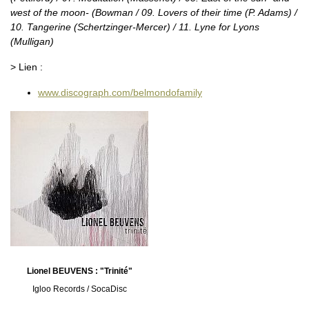
west of the moon- (Bowman / 09. Lovers of their time (P. Adams) /
10. Tangerine (Schertzinger-Mercer) / 11. Lyne for Lyons
(Mulligan)
> Lien :
www.discograph.com/belmondofamily
Lionel BEUVENS : "Trinité"
Igloo Records / SocaDisc