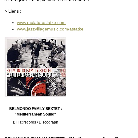
> Liens :
www.mulatu-astatke.com
www.jazzvillagemusic.com/astatke
BELMONDO FAMILY SEXTET :
"Mediterranean Sound"
B.Flat records / Discograph