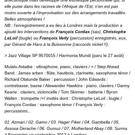
anecdotique mais développe une esthétique personnelle qui, si
elle puise dans les racines de l’Afrique de l’Est, n’en est pas
moins ouverte à l’improvisation sur des arrangements travaillés.
Belles atmosphères !
NB : l’enregistrement a eu lieu à Londres mais la production a
ajouté les interventions de
François Cordas
(sax),
Christophe
LeLoil
(bugle) ou
François Verly
(percussion) enregistrés, eux,
par Gérard de Haro à la Buissonne (raccords nickel !!).
> Jazz Village SP 9570015 / Harmonia Mundi (paru le 27 août)
Mulatu Astatke : vibraphone, piano, claviers / + / Step Ahead
Band : James arben : flûte, hautbois, clarinette, saxophone ténor /
Richard Olatunde Baker : percussion / John Edwards :
contrebasse, basse / Alewander Hawkins : piano, claviers / Danny
Keane : claviers, violoncelle / Tom Skinner : batterie / Byron
Wallen : trompette /+/ invités dont : Christophe LeLoil : bugle /
François Cordas : saxophone ténor / François Verly :
percussions...
01. Azmari / 02. Gamo / 03. Hager Fiker / 04. Gambella / 05.
Assosa Derache / 06. Gumuz / 07. Motherland Abay / 08. Surma
// Enregistré en septembre 2012 à Londres