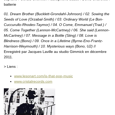
batterie
01. Dream Brother (Bucklett-Grondahl-Johnson) / 02. Sowing the
Seeds of Love (Orzabal-Smith) / 03. Ordinary World (Le Bon-
Cuccurullo-Rhodes-Taymor) / 04. O Come, Emmanuel (Trad.) /
05. Come Together (Lennon-McCartney) / 06. She said (Lennon-
McCartney) / 07. Message in a Bottle (Sting) / 08. Love is
Blindness (Bono) / 09. Once in a Lifetime (Byrne-Eno-Frantz-
Harrison-Weymouth) / 10. Mysterious ways (Bono, U2)
//
Enregistré par Jacques Laville au studio Gimmick en décembre
2011.
> Liens :
www.lesonart.com/is-that-pop-music
www.cristalrecords.com