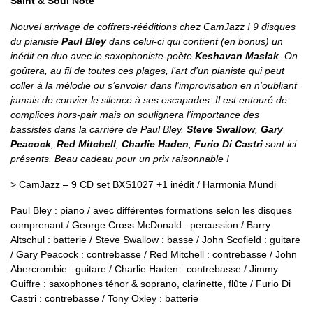
Saint & Soul Note"
Nouvel arrivage de coffrets-rééditions chez CamJazz ! 9 disques
du pianiste
Paul Bley
dans celui-ci qui contient (en bonus) un
inédit en duo avec le saxophoniste-poète
Keshavan Maslak
. On
goûtera, au fil de toutes ces plages, l’art d’un pianiste qui peut
coller à la mélodie ou s’envoler dans l’improvisation en n’oubliant
jamais de convier le silence à ses escapades. Il est entouré de
complices hors-pair mais on soulignera l’importance des
bassistes dans la carrière de Paul Bley.
Steve Swallow
,
Gary
Peacock
,
Red Mitchell
,
Charlie Haden
,
Furio Di Castri
sont ici
présents. Beau cadeau pour un prix raisonnable !
> CamJazz – 9 CD set BXS1027 +1 inédit / Harmonia Mundi
Paul Bley : piano / avec différentes formations selon les disques
comprenant / George Cross McDonald : percussion / Barry
Altschul : batterie / Steve Swallow : basse / John Scofield : guitare
/ Gary Peacock : contrebasse / Red Mitchell : contrebasse / John
Abercrombie : guitare / Charlie Haden : contrebasse / Jimmy
Guiffre : saxophones ténor & soprano, clarinette, flûte / Furio Di
Castri : contrebasse / Tony Oxley : batterie