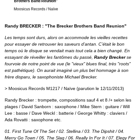
Brothers Band Reunion"
Moosicus Records / Naïve
Randy BRECKER : "The Brecker Brothers Band Reunion"
Les temps sont durs, alors on accommode les vieilles recettes
pour essayer de retrouver les saveurs d’antan. C’était le bon
temps où le disque se vendait mais tout cela a bien changé. En
essayant de réveiller les fantômes du passé,
Randy Brecker
se
fourvoie de notre point de vue (le "vieux" blues final, très "roots"
est pathétique). On aurait imaginé un plus bel hommage à son
frère disparu, le saxophoniste Michael Brecker.
> Moosicus Records M1217 / Naïve (parution le 12/11/2013)
Randy Brecker : trompette, compositions sauf 4 et 8 /+ selon les
plages / David Sanborn : saxophone / Mike Stern : guitare / Will
Lee : basse / Dave Weckl : batterie / George Whitty : claviers /
Ada Rovatti : saxophone etc.
01. First Tune Of The Set / 02. Stellina / 03. The Dipshit / 04.
Merry Go Town / 05. The Slag / 06. Really In For It / 07. Elegy For