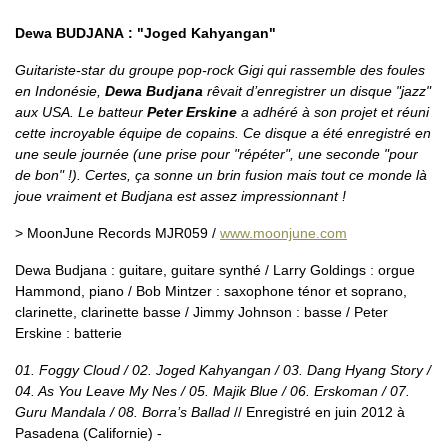
Dewa BUDJANA : "Joged Kahyangan"
Guitariste-star du groupe pop-rock Gigi qui rassemble des foules
en Indonésie,
Dewa Budjana
rêvait d’enregistrer un disque "jazz"
aux USA. Le batteur
Peter Erskine
a adhéré à son projet et réuni
cette incroyable équipe de copains. Ce disque a été enregistré en
une seule journée (une prise pour "répéter", une seconde "pour
de bon" !). Certes, ça sonne un brin fusion mais tout ce monde là
joue vraiment et Budjana est assez impressionnant !
> MoonJune Records MJR059 /
www.moonjune.com
Dewa Budjana : guitare, guitare synthé / Larry Goldings : orgue
Hammond, piano / Bob Mintzer : saxophone ténor et soprano,
clarinette, clarinette basse / Jimmy Johnson : basse / Peter
Erskine : batterie
01. Foggy Cloud / 02. Joged Kahyangan / 03. Dang Hyang Story /
04. As You Leave My Nes / 05. Majik Blue / 06. Erskoman / 07.
Guru Mandala / 08. Borra’s Ballad
// Enregistré en juin 2012 à
Pasadena (Californie) -