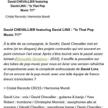
David CHEVALLIER featuring
David LINX : "Is That Pop
Music ?!?"
Cristal Records / Harmonia Mundi
David CHEVALLIER featuring David LINX : "Is That Pop
Music ?!?"
À la tête de sa compagnie, le SonArt, David Chevallier met en
scène (et en disques) des projets contrastés qui ont souvent en
point commun l’art vocal. Après s’être tourné vers le passé assez
lointain (
Gesualdo Variations
- 2010), il souffle la poussière sur
des tubes de pop-music pour nous en livrer une version rafraîchie
et impertinente avec la complicité enthousiaste de
David Linx
.
Est-ce encore de la pop-music avec une telle équipe de francs-
tireurs iconoclastes ?
> Cristal Records CR215 / Harmonia Mundi
David Linx : voix / David Chevallier : guitares & banjo / Yves
Robert : trombone / Christophe Monniot : saxophones alto et
soprano / Gérald Chevillon : saxophone basse / Denis Charolles :