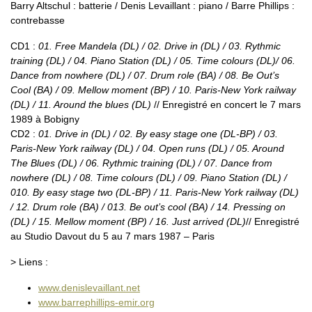
Barry Altschul : batterie / Denis Levaillant : piano / Barre Phillips :
contrebasse
CD1 :
01. Free Mandela (DL) / 02. Drive in (DL) / 03. Rythmic
training (DL) / 04. Piano Station (DL) / 05. Time colours (DL)/ 06.
Dance from nowhere (DL) / 07. Drum role (BA) / 08. Be Out’s
Cool (BA) / 09. Mellow moment (BP) / 10. Paris-New York railway
(DL) / 11. Around the blues (DL)
// Enregistré en concert le 7 mars
1989 à Bobigny
CD2 :
01. Drive in (DL) / 02. By easy stage one (DL-BP) / 03.
Paris-New York railway (DL) / 04. Open runs (DL) / 05. Around
The Blues (DL) / 06. Rythmic training (DL) / 07. Dance from
nowhere (DL) / 08. Time colours (DL) / 09. Piano Station (DL) /
010. By easy stage two (DL-BP) / 11. Paris-New York railway (DL)
/ 12. Drum role (BA) / 013. Be out’s cool (BA) / 14. Pressing on
(DL) / 15. Mellow moment (BP) / 16. Just arrived (DL)
// Enregistré
au Studio Davout du 5 au 7 mars 1987 – Paris
> Liens :
www.denislevaillant.net
www.barrephillips-emir.org