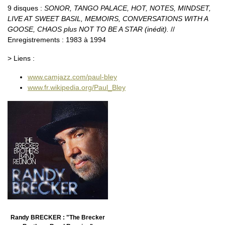
9 disques :
SONOR, TANGO PALACE, HOT, NOTES, MINDSET,
LIVE AT SWEET BASIL, MEMOIRS, CONVERSATIONS WITH A
GOOSE, CHAOS plus NOT TO BE A STAR (inédit).
//
Enregistrements : 1983 à 1994
> Liens :
www.camjazz.com/paul-bley
www.fr.wikipedia.org/Paul_Bley
Randy BRECKER : "The Brecker