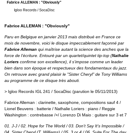
Fabrice ALLEMAN : "Obviously"
Igloo Records / SocaDisc
Fabrice ALLEMAN : "Obviously"
Paru en Belgique en janvier 2013 mais distribué en France ce
mois de novembre, voici le disque impeccablement façonné par
Fabrice Alleman
qui maîtrise autant la science des anches que la
force de l’écriture. Entouré par un quartet/quintet tip-top (
Nathalie
Loriers
confirme son excellence), il s’impose comme un leader
bien dans son époque et respectueux des fondamentaux du jazz.
On retrouve avec grand plaisir le "Sister Cheryl" de Tony Williams
au programme de ce disque très abouti.
> Igloo Records IGL 241 / SocaDisc (parution le 05/11/2013)
Fabrice Alleman : clarinette, saxophone, compositions sauf 4 /
Lionel Beuvens : batterie / Nathalie Loriers : piano / Reggie
Washington : contrebasse /+/ Lorenzo Di Maio : guitare sur 3 et 7
01. J-J / 02. Hope for The World / 03. Don’t Say It’s Impossible /
04. Sister Cheryl (T. Williams) / 05. 3 or 4 / 06. Suite For The day