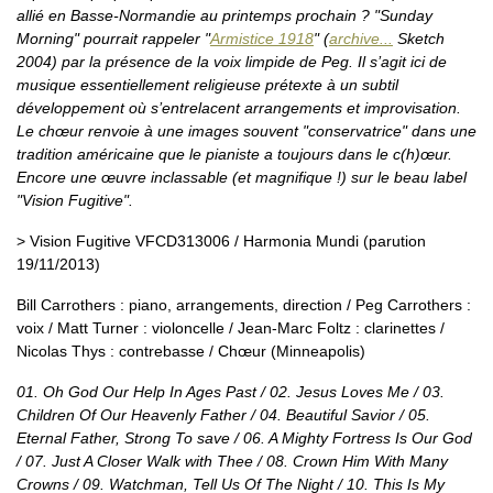
allié en Basse-Normandie au printemps prochain ? "Sunday
Morning" pourrait rappeler "
Armistice 1918
" (
archive...
Sketch
2004) par la présence de la voix limpide de Peg. Il s’agit ici de
musique essentiellement religieuse prétexte à un subtil
développement où s’entrelacent arrangements et improvisation.
Le chœur renvoie à une images souvent "conservatrice" dans une
tradition américaine que le pianiste a toujours dans le c(h)œur.
Encore une œuvre inclassable (et magnifique !) sur le beau label
"Vision Fugitive".
> Vision Fugitive VFCD313006 / Harmonia Mundi (parution
19/11/2013)
Bill Carrothers : piano, arrangements, direction / Peg Carrothers :
voix / Matt Turner : violoncelle / Jean-Marc Foltz : clarinettes /
Nicolas Thys : contrebasse / Chœur (Minneapolis)
01. Oh God Our Help In Ages Past / 02. Jesus Loves Me / 03.
Children Of Our Heavenly Father / 04. Beautiful Savior / 05.
Eternal Father, Strong To save / 06. A Mighty Fortress Is Our God
/ 07. Just A Closer Walk with Thee / 08. Crown Him With Many
Crowns / 09. Watchman, Tell Us Of The Night / 10. This Is My