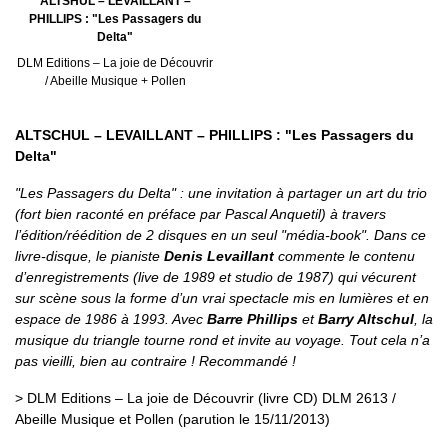
ALTSHUL – LEVAILLANT –
PHILLIPS : "Les Passagers du
Delta"
DLM Editions – La joie de Découvrir
/ Abeille Musique + Pollen
ALTSCHUL – LEVAILLANT – PHILLIPS : "Les Passagers du
Delta"
"Les Passagers du Delta" : une invitation à partager un art du trio
(fort bien raconté en préface par Pascal Anquetil) à travers
l’édition/réédition de 2 disques en un seul "média-book". Dans ce
livre-disque, le pianiste
Denis Levaillant
commente le contenu
d’enregistrements (live de 1989 et studio de 1987) qui vécurent
sur scène sous la forme d’un vrai spectacle mis en lumières et en
espace de 1986 à 1993. Avec
Barre Phillips
et
Barry Altschul
, la
musique du triangle tourne rond et invite au voyage. Tout cela n’a
pas vieilli, bien au contraire ! Recommandé !
> DLM Editions – La joie de Découvrir (livre CD) DLM 2613 /
Abeille Musique et Pollen (parution le 15/11/2013)