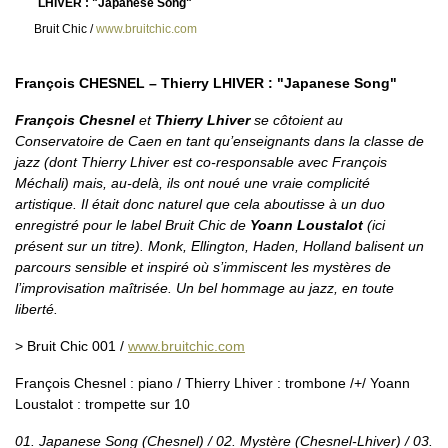
LHIVER : "Japanese Song"
Bruit Chic /
www.bruitchic.com
François CHESNEL – Thierry LHIVER : "Japanese Song"
François Chesnel
et
Thierry Lhiver
se côtoient au
Conservatoire de Caen en tant qu’enseignants dans la classe de
jazz (dont Thierry Lhiver est co-responsable avec François
Méchali) mais, au-delà, ils ont noué une vraie complicité
artistique. Il était donc naturel que cela aboutisse à un duo
enregistré pour le label Bruit Chic de
Yoann Loustalot
(ici
présent sur un titre). Monk, Ellington, Haden, Holland balisent un
parcours sensible et inspiré où s’immiscent les mystères de
l’improvisation maîtrisée. Un bel hommage au jazz, en toute
liberté.
> Bruit Chic 001 /
www.bruitchic.com
François Chesnel : piano / Thierry Lhiver : trombone /+/ Yoann
Loustalot : trompette sur 10
01. Japanese Song (Chesnel) / 02. Mystère (Chesnel-Lhiver) / 03.