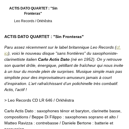
ACTIS DATO QUARTET : "Sin
Fronteras"
Leo Records / Orkhêstra
ACTIS DATO QUARTET : "Sin Fronteras"
Paru assez récemment sur le label britannique Leo Records (
cf.
ici
), voici le nouveau disque "sans frontières" du saxophoniste-
clarinettiste italien
Carlo Actis Dato
(né en 1952). On y retrouve
son quartet drôle, énergique, pétillant de fraîcheur qui nous invite
à un tour du monde plein de surprises. Musique simple mais pas
simpliste pour des improvisateurs-amuseurs jamais à court
d’inspiration. L’art rafraîchissant d’un polichinelle très combatif.
Actis, l’actif !
> Leo Records CD LR 646 / Orkhêstra
Carlo Actis Dato : saxophones ténor et baryton, clarinette basse,
compositions / Beppe Di Filippo : saxophones soprano et alto /
Matteo Ravizza : contrebasse / Daniele Bertone : batterie et
percussion