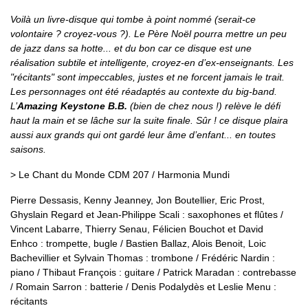
Voilà un livre-disque qui tombe à point nommé (serait-ce
volontaire ? croyez-vous ?). Le Père Noël pourra mettre un peu
de jazz dans sa hotte... et du bon car ce disque est une
réalisation subtile et intelligente, croyez-en d’ex-enseignants. Les
"récitants" sont impeccables, justes et ne forcent jamais le trait.
Les personnages ont été réadaptés au contexte du big-band.
L’
Amazing Keystone B.B.
(bien de chez nous !) relève le défi
haut la main et se lâche sur la suite finale. Sûr ! ce disque plaira
aussi aux grands qui ont gardé leur âme d’enfant... en toutes
saisons.
> Le Chant du Monde CDM 207 / Harmonia Mundi
Pierre Dessasis, Kenny Jeanney, Jon Boutellier, Eric Prost,
Ghyslain Regard et Jean-Philippe Scali : saxophones et flûtes /
Vincent Labarre, Thierry Senau, Félicien Bouchot et David
Enhco : trompette, bugle / Bastien Ballaz, Alois Benoit, Loic
Bachevillier et Sylvain Thomas : trombone / Frédéric Nardin :
piano / Thibaut François : guitare / Patrick Maradan : contrebasse
/ Romain Sarron : batterie / Denis Podalydès et Leslie Menu :
récitants