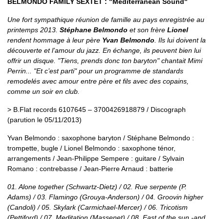
BELMONDO FAMILY SEXTET : "Mediterranean Sound"
Une fort sympathique réunion de famille au pays enregistrée au
printemps 2013.
Stéphane Belmondo
et son frère
Lionel
rendent hommage à leur père
Yvan Belmondo
. Ils lui doivent la
découverte et l’amour du jazz. En échange, ils peuvent bien lui
offrir un disque. "Tiens, prends donc ton baryton" chantait Mimi
Perrin... "Et c’est parti" pour un programme de standards
remodelés avec amour entre père et fils avec des copains,
comme un soir en club.
> B.Flat records 6107645 – 3700426918879 / Discograph
(parution le 05/11/2013)
Yvan Belmondo : saxophone baryton / Stéphane Belmondo :
trompette, bugle / Lionel Belmondo : saxophone ténor,
arrangements / Jean-Philippe Sempere : guitare / Sylvain
Romano : contrebasse / Jean-Pierre Arnaud : batterie
01. Alone together (Schwartz-Dietz) / 02. Rue serpente (P.
Adams) / 03. Flamingo (Grouya-Anderson) / 04. Groovin higher
(Candoli) / 05. Skylark (Carmichael-Mercer) / 06. Tricotism
(Pettiford) / 07. Meditation (Massenet) / 08. East of the sun -and