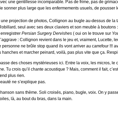
 avec une gentillesse incomparable. Pas de frime, pas de grimac
 de sonner plus large que les enfermements usuels, de pousser les
e projection de photos, Collignon au bugle au-dessus de la t
Robillard, seul avec ses deux claviers et son meuble à boutons 
 enregistrer
Persian Surgery Dervishes
( oui on le trouve sur
Yo
s’aggrave : Collignon revient dans le jeu et, vraiment, Lucette, le
 personne ne brûle stop quand ils vont arriver au carrefour !!! a
 les hanches et marcher peinard, voilà, pas plus vite que ça. Resp
asse des choses mystérieuses ici. Entre la voix, les micros, le cla
e. Tu crois qu’il chante acoustique ? Mais, comment il fait, c’est
end plus rien.
 beauté ne s’explique pas.
chanson sans thème. Soli croisés, piano, bugle, voix. On y passer
toiles, là, au bout du bras, dans la main.