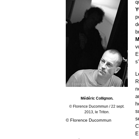
q
Y
p
d
b
M
v
E
s
L
R
n
a
Médéric Collignon.
h
© Florence Ducommun / 22 sept.
s
2013, le Triton.
s
© Florence Ducommun
C
E