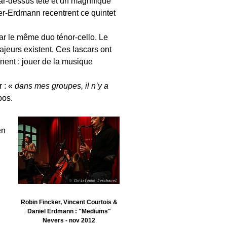
ar-dessus tête et un magnifique
er-Erdmann recentrent ce quintet
par le même duo ténor-cello. Le
ajeurs existent. Ces lascars ont
anent : jouer de la musique
r : «
dans mes groupes, il n’y a
pos.
en
Robin Fincker, Vincent Courtois &
Daniel Erdmann : "Mediums"
Nevers - nov 2012