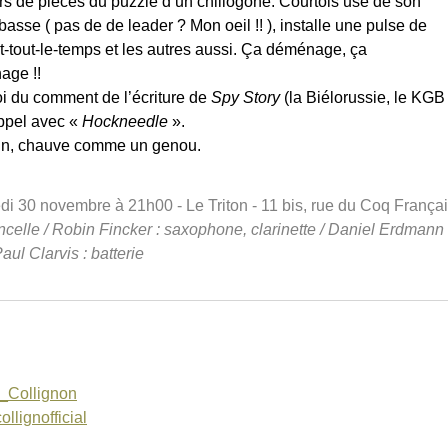
iers de pièces du puzzle d’un chiliogone. Courtois use de son
asse ( pas de de leader ? Mon oeil !! ), installe une pulse de
rit-tout-le-temps et les autres aussi. Ça déménage, ça
age !!
i du comment de l’écriture de
Spy Story
(la Biélorussie, le KGB
appel avec «
Hockneedle
».
sin, chauve comme un genou.
di 30 novembre à 21h00 - Le Triton - 11 bis, rue du Coq Françai
oncelle / Robin Fincker : saxophone, clarinette / Daniel Erdmann
aul Clarvis : batterie
_Collignon
ignofficial‎