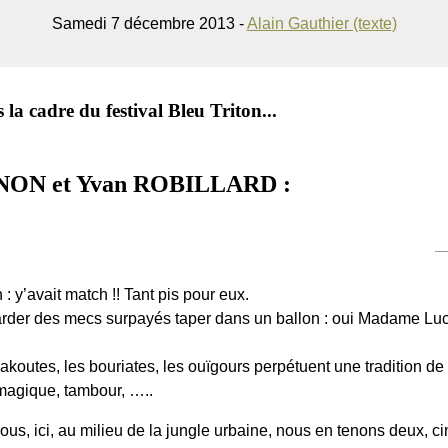
Samedi 7 décembre 2013 -
Alain Gauthier (texte)
la cadre du festival Bleu Triton...
ON et Yvan ROBILLARD :
: y’avait match !! Tant pis pour eux.
regarder des mecs surpayés taper dans un ballon : oui Madame Luc
es yakoutes, les bouriates, les ouïgours perpétuent une tradition
magique, tambour, …..
ous, ici, au milieu de la jungle urbaine, nous en tenons deux, c