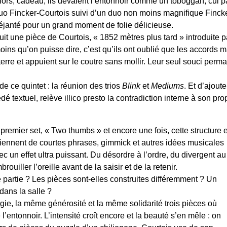
lors, cadeau, ils dévalent l’entonnoir comme un toboggan, cul p
uo Fincker-Courtois suivi d’un duo non moins magnifique Finck
éjanté pour un grand moment de folie délicieuse.
uit une pièce de Courtois, « 1852 mètres plus tard » introduite 
oins qu’on puisse dire, c’est qu’ils ont oublié que les accords m
erre et appuient sur le coutre sans mollir. Leur seul souci perm
e ce quintet : la réunion des trios
Blink
et
Mediums
. Et d’ajoute
é textuel, relève illico presto la contradiction interne à son pro
premier set, « Two thumbs » et encore une fois, cette structure 
viennent de courtes phrases, gimmick et autres idées musicales
c un effet ultra puissant. Du désordre à l’ordre, du divergent au
ouiller l’oreille avant de la saisir et de la retenir.
re partie ? Les pièces sont-elles construites différemment ? Un
dans la salle ?
ie, la même générosité et la même solidarité trois pièces où
’entonnoir. L’intensité croît encore et la beauté s’en mêle : on