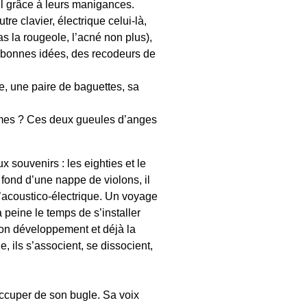
ciel grâce à leurs manigances.
tre clavier, électrique celui-là,
 la rougeole, l’acné non plus),
 bonnes idées, des recodeurs de
le, une paire de baguettes, sa
umes ? Ces deux gueules d’anges
x souvenirs : les eighties et le
r fond d’une nappe de violons, il
 l’acoustico-électrique. Un voyage
 peine le temps de s’installer
 son développement et déjà la
ue, ils s’associent, se dissocient,
éoccuper de son bugle. Sa voix