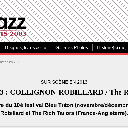
Disques, livres & Co
Galeries Photos
Histoire(s) du j
 scène en 2013
SUR SCÈNE EN 2013
2013 : COLLIGNON-ROBILLARD / The
e du 10è festival Bleu Triton (novembre/décembre) 
Robillard et The Rich Tailors (France-Angleterre).