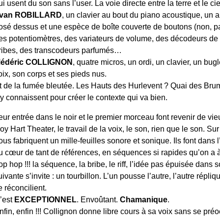
ui usent du son sans l’user. La voie directe entre la terre et le 
van ROBILLARD
, un clavier au bout du piano acoustique, un au
osé dessus et une espèce de boîte couverte de boutons (non, pas
es potentiomètres, des variateurs de volume, des décodeurs de
ribes, des transcodeurs parfumés…
édéric COLLIGNON
, quatre micros, un ordi, un clavier, un bug
oix, son corps et ses pieds nus.
t de la fumée bleutée. Les Hauts des Hurlevent ? Quai des Br
’y connaissent pour créer le contexte qui va bien.
eur entrée dans le noir et le premier morceau font revenir de vieu
oy Hart Theater, le travail de la voix, le son, rien que le son. Su
ous fabriquent un mille-feuilles sonore et sonique. Ils font dans
u cœur de tant de références, en séquences si rapides qu’on a à
op hop !!! la séquence, la bribe, le riff, l’idée pas épuisée dans
uivante s’invite : un tourbillon. L’un pousse l’autre, l’autre répliq
e réconcilient.
’est
EXCEPTIONNEL
. Envoûtant.
Chamanique
.
nfin, enfin !!! Collignon donne libre cours à sa voix sans se pr