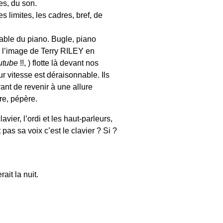
es, du son.
 limites, les cadres, bref, de
able du piano. Bugle, piano
: l’image de Terry RILEY en
utube
!!, ) flotte là devant nos
ur vitesse est déraisonnable. Ils
vant de revenir à une allure
ire, pépère.
vier, l’ordi et les haut-parleurs,
 pas sa voix c’est le clavier ? Si ?
ait la nuit.