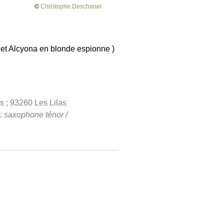
©
Christophe Deschanel
 et Alcyona en blonde espionne )
s ; 93260 Les Lilas
 : saxophone ténor /