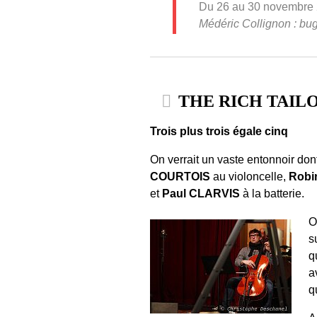
Du 26 au 30 novembre 20
Médéric Collignon : bugl
THE RICH TAILORS
Trois plus trois égale cinq
On verrait un vaste entonnoir dont
COURTOIS
au violoncelle,
Robi
et
Paul CLARVIS
à la batterie.
O
s
q
a
q