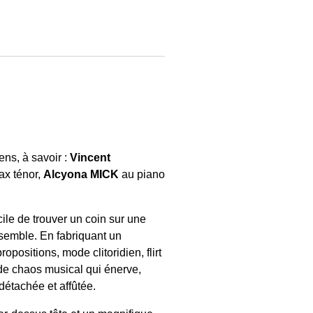
ens, à savoir :
Vincent
ax ténor,
Alcyona MICK
au piano
cile de trouver un coin sur une
nsemble. En fabriquant un
opositions, mode clitoridien, flirt
 de chaos musical qui énerve,
 détachée et affûtée.