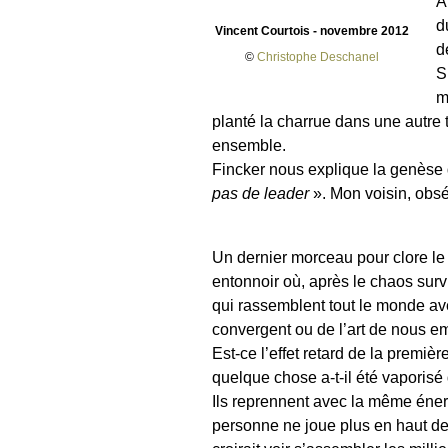
A
d
Vincent Courtois - novembre 2012
d
©
Christophe Deschanel
S
m
planté la charrue dans une autre t
ensemble.
Fincker nous explique la genèse d
pas de leader
». Mon voisin, obséd
Un dernier morceau pour clore le 
entonnoir où, après le chaos sur
qui rassemblent tout le monde ave
convergent ou de l’art de nous embr
Est-ce l’effet retard de la premiè
quelque chose a-t-il été vaporisé 
Ils reprennent avec la même énerg
personne ne joue plus en haut de l