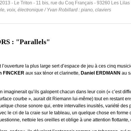
13 - Le Triton - 11 bis, rue du Coq Français - 93260 Les Lilas
e, voix, électronique / Yvan Robillard : piano, claviers
 : "Parallels"
 l’ouverture la plus large sert d’espace de jeu à ces cinq musici
n FINCKER
aux sax ténor et clarinette,
Daniel ERDMANN
au s
n imaginerait qu’ils galopent chacun dans leur coin (« c’est diffi
urface courbe », aurait dit Riemann lui-même) tout en restant e
uelque chose sonore qui, entre intervalles inusités, variété des pr
vec le cri de la craie sur le tableau, un quelque chose en forme
uestionne, nettoie les oreilles et oblige à une attention flottante,