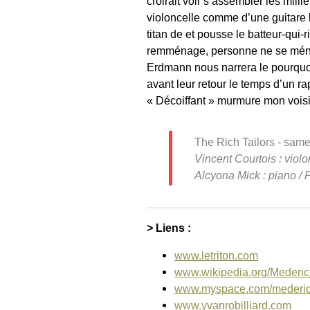
croirait voir s’assembler les mill
violoncelle comme d’une guitare b
titan de et pousse le batteur-qui-
remménage, personne ne se mén
Erdmann nous narrera le pourquo
avant leur retour le temps d’un r
« Décoiffant » murmure mon voi
The Rich Tailors - same
Vincent Courtois : viol
Alcyona Mick : piano / P
> Liens :
www.letriton.com
www.wikipedia.org/Mederic
www.myspace.com/medericoll
www.yvanrobilliard.com