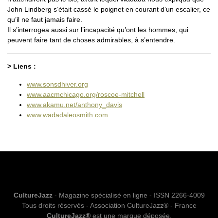
John Lindberg s’était cassé le poignet en courant d’un escalier, ce
qu’il ne faut jamais faire.
Il s’interrogea aussi sur l’incapacité qu’ont les hommes, qui
peuvent faire tant de choses admirables, à s’entendre.
> Liens :
www.sonsdhiver.org
www.aacmchicago.org/roscoe-mitchell‎
www.akamu.net/anthony_davis
www.wadadaleosmith.com
CultureJazz
- Magazine spécialisé en ligne - ISSN 2266-4009
Tous droits réservés - Association CultureJazz® - France
CultureJazz®
est une marque déposée.