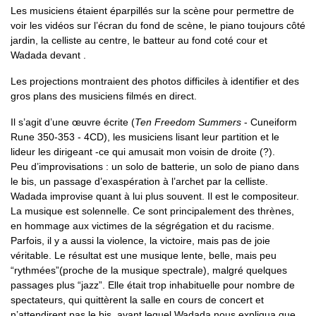
Les musiciens étaient éparpillés sur la scène pour permettre de
voir les vidéos sur l’écran du fond de scène, le piano toujours côté
jardin, la celliste au centre, le batteur au fond coté cour et
Wadada devant .
Les projections montraient des photos difficiles à identifier et des
gros plans des musiciens filmés en direct.
Il s’agit d’une œuvre écrite (
Ten Freedom Summers
- Cuneiform
Rune 350-353 - 4CD), les musiciens lisant leur partition et le
lideur les dirigeant -ce qui amusait mon voisin de droite (?).
Peu d’improvisations : un solo de batterie, un solo de piano dans
le bis, un passage d’exaspération à l’archet par la celliste.
Wadada improvise quant à lui plus souvent. Il est le compositeur.
La musique est solennelle. Ce sont principalement des thrènes,
en hommage aux victimes de la ségrégation et du racisme.
Parfois, il y a aussi la violence, la victoire, mais pas de joie
véritable. Le résultat est une musique lente, belle, mais peu
“rythmées”(proche de la musique spectrale), malgré quelques
passages plus “jazz”. Elle était trop inhabituelle pour nombre de
spectateurs, qui quittèrent la salle en cours de concert et
n’attendirent pas le bis, avant lequel Wadada nous expliqua que