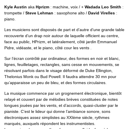
Kyle Austin
aka
Hprizm
: machine, voix / +
Wadada Leo Smith
:
trompette /
Steve Lehman
: saxophone alto /
David Virelles
:
piano.
Les musiciens sont disposés de part et d’autre d’une grande table
recouverte d’un drap noir autour de laquelle officient au centre,
face au public, HPrizm, et latéralement, côté jardin Emmanuel
Pidre, vidéaste, et le piano, côté cour les vents .
Sur l’écran contrôlé par ordinateur, des formes en noir et blanc,
lignes, feuilletages, rectangles, sans cesse en mouvements, se
résolvant parfois dans le visage déformé de Duke Ellington,
Thelonius Monk ou Bud Powell. Il faudra attendre 30 mn pour
qu’apparaisse un peu de bleu, et des formes circulaires.
La musique commence par un grognement électronique, bientôt
relayé et couvert par de mélodies brèves constituées de notes
longues jouées par les vents, et d’accords, quasi-cluster par le
pianiste. C’est le lideur qui donne l’ambiance sonore, sons
électroniques assez simplistes au XXIème siècle, rythmes
marqués, auxquels répondent les instrumentistes.