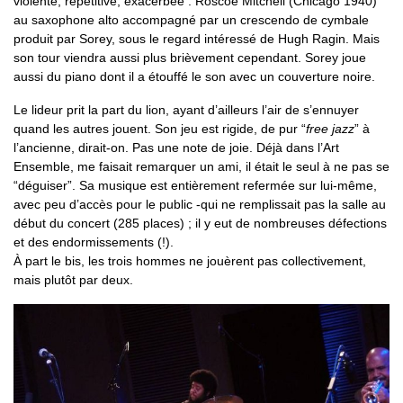
violente, répétitive, exacerbée : Roscoe Mitchell (Chicago 1940)
au saxophone alto accompagné par un crescendo de cymbale
produit par Sorey, sous le regard intéressé de Hugh Ragin. Mais
son tour viendra aussi plus brièvement cependant. Sorey joue
aussi du piano dont il a étouffé le son avec un couverture noire.
Le lideur prit la part du lion, ayant d’ailleurs l’air de s’ennuyer
quand les autres jouent. Son jeu est rigide, de pur “
free jazz
” à
l’ancienne, dirait-on. Pas une note de joie. Déjà dans l’Art
Ensemble, me faisait remarquer un ami, il était le seul à ne pas se
“déguiser”. Sa musique est entièrement refermée sur lui-même,
avec peu d’accès pour le public -qui ne remplissait pas la salle au
début du concert (285 places) ; il y eut de nombreuses défections
et des endormissements (!).
À part le bis, les trois hommes ne jouèrent pas collectivement,
mais plutôt par deux.