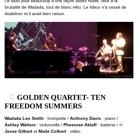
Le saxo joue beaucoup d’une façon assez fluide, face à la
brutalité de Wadada, tout de blanc vêtu. Le lideur n’a cessé de
dodeliner et il avait bien raison.
GOLDEN QUARTET- TEN
FREEDOM SUMMERS
Wadada Leo Smith
: trompette /
Anthony Davis
: piano /
Ashley Walters
: violoncelle /
Pheeroan Aklaff
: batterie / +/
Jesse Gilbert
et
Maile Colbert
: vidéo.