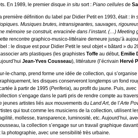
ets. En 1989, le premier disque
in situ
sort :
Piano cellules
de
Sa
a première définition du label par Didier Petit en 1993, était :
In 
topiques. Musiques brutes, intransigeantes, sauvages, rigoureus
ne mémoire se construit, enracinée dans l’instant. (…) Meeting g
ette rencontre graphico-musico-littéraire demeure jusqu’à aujou
abel : le disque est pour Didier Petit le seul objet « bâtard » d
’associer arts plastiques (les graphistes
Toffe
au début,
Emilie
ujourd’hui
Jean-Yves Cousseau
), littérature (l’écrivain
Hervé P
ur-le-champ, prend forme une idée de collection, qui s’organise 
raphiquement, les disques conserveront longtemps un fond roug
cartée à partir de 1995 (
Periferia
), au profit du jaune. Puis, ave
ollection s’engage dans le parti pris de rendre compte au trave
e jeunes artistes liés aux mouvements du
Land Art
, de l’
Arte Po
rtistes qui tout comme les musiciens de la collection, utilisent l
ragilité, mollesse, transparence, luminosité, etc. Aujourd’hui, av
ousseau, la collection s’engage sur un travail graphique davanta
t la photographie, avec une sensibilité très urbaine.