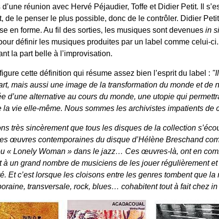
d’une réunion avec Hervé Péjaudier, Toffe et Didier Petit. Il s’es
 de le penser le plus possible, donc de le contrôler. Didier Petit
a mise en forme. Au fil des sorties, les musiques sont devenues
in s
our définir les musiques produites par un label comme celui-ci.
t la part belle à l’improvisation.
figure cette définition qui résume assez bien l’esprit du label :
"I
rt, mais aussi une image de la transformation du monde et de no
e d’une alternative au cours du monde, une utopie qui permettra
t de la vie elle-même. Nous sommes les archivistes impatients de 
s très sincèrement que tous les disques de la collection s’écou
 les œuvres contemporaines du disque d’Hélène Breschand co
ou « Lonely Woman » dans le jazz… Ces œuvres-là, ont en comm
et à un grand nombre de musiciens de les jouer régulièrement et
é. Et c’est lorsque les cloisons entre les genres tombent que la
oraine, transversale, rock, blues… cohabitent tout à fait chez
in