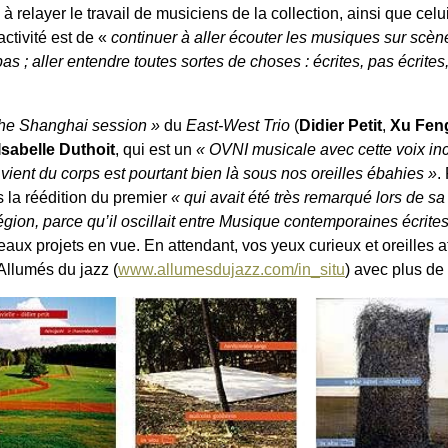
t, à relayer le travail de musiciens de la collection, ainsi que cel
activité est de «
continuer à aller écouter les musiques sur scène
as ; aller entendre toutes sortes de choses : écrites, pas écrites
he Shanghai session »
du
East-West Trio
(
Didier Petit
,
Xu Fen
Isabelle Duthoit
, qui est un
« OVNI musicale avec cette voix i
 vient du corps est pourtant bien là sous nos oreilles ébahies »
.
ès la réédition du premier
« qui avait été très remarqué lors de sa
ion, parce qu’il oscillait entre Musique contemporaines écrites
aux projets en vue. En attendant, vos yeux curieux et oreilles at
Allumés du jazz (
www.allumesdujazz.com/in_situ
) avec plus de