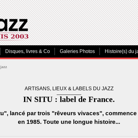
Disques, livres & Co
Galeries Photos
Histoire(s) du j
 jazz
ARTISANS, LIEUX & LABELS DU JAZZ
IN SITU : label de France.
itu", lancé par trois "rêveurs vivaces", commen
en 1985. Toute une longue histoire...