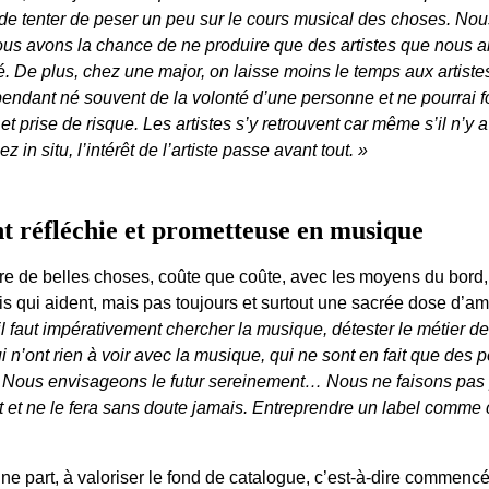
n de tenter de peser un peu sur le cours musical des choses. N
Nous avons la chance de ne produire que des artistes que nous 
é. De plus, chez une major, on laisse moins le temps aux artiste
endant né souvent de la volonté d’une personne et ne pourrai f
t prise de risque. Les artistes s’y retrouvent car même s’il n’y a
 in situ, l’intérêt de l’artiste passe avant tout. »
 réfléchie et prometteuse en musique
uire de belles choses, coûte que coûte, avec les moyens du bor
is qui aident, mais pas toujours et surtout une sacrée dose d’a
il faut impérativement chercher la musique, détester le métier d
 n’ont rien à voir avec la musique, qui ne sont en fait que des p
e. Nous envisageons le futur sereinement… Nous ne faisons pas pr
t et ne le fera sans doute jamais. Entreprendre un label comme c
’une part, à valoriser le fond de catalogue, c’est-à-dire commenc