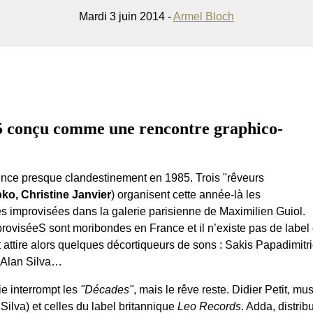
Mardi 3 juin 2014 -
Armel Bloch
5 conçu comme une rencontre graphico-
e presque clandestinement en 1985. Trois "rêveurs
bko, Christine Janvier
) organisent cette année-là les
 improvisées dans la galerie parisienne de Maximilien Guiol.
oviséeS sont moribondes en France et il n’existe pas de label c
t attire alors quelques décortiqueurs de sons : Sakis Papadimitr
, Alan Silva…
ie interrompt les
"Décades"
, mais le rêve reste. Didier Petit, mu
 Silva) et celles du label britannique
Leo Records
. Adda, distrib