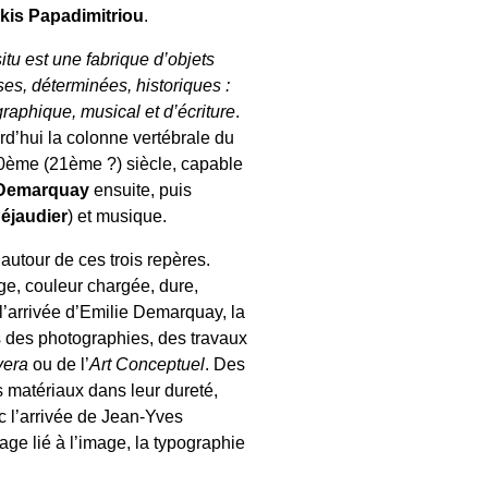
kis Papadimitriou
.
situ est une fabrique d’objets
es, déterminées, historiques :
raphique, musical et d’écriture
.
rd’hui la colonne vertébrale du
u 20ème (21ème ?) siècle, capable
 Demarquay
ensuite, puis
éjaudier
) et musique.
autour de ces trois repères.
e, couleur chargée, dure,
c l’arrivée d’Emilie Demarquay, la
rs des photographies, des travaux
vera
ou de l’
Art Conceptuel
. Des
es matériaux dans leur dureté,
ec l’arrivée de Jean-Yves
ge lié à l’image, la typographie