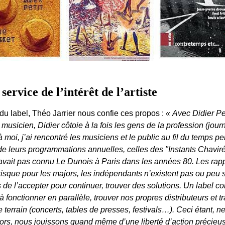
rvice de l’intérêt de l’artiste
e du label, Théo Jarrier nous confie ces propos :
« Avec Didier Pe
e musicien, Didier côtoie à la fois les gens de la profession (jour
moi, j’ai rencontré les musiciens et le public au fil du temps p
de leurs programmations annuelles, celles des "Instants Chavir
avait pas connu Le Dunois à Paris dans les années 80. Les rappo
isque pour les majors, les indépendants n’existent pas ou peu 
de l’accepter pour continuer, trouver des solutions. Un label com
nctionner en parallèle, trouver nos propres distributeurs et tra
le terrain (concerts, tables de presses, festivals…). Ceci étant,
jors, nous jouissons quand même d’une liberté d’action précie