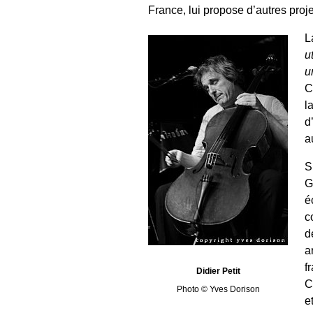
France, lui propose d’autres proj
L
u
u
C
l
d
a
S
G
é
c
d
a
f
Didier Petit
C
Photo © Yves Dorison
e