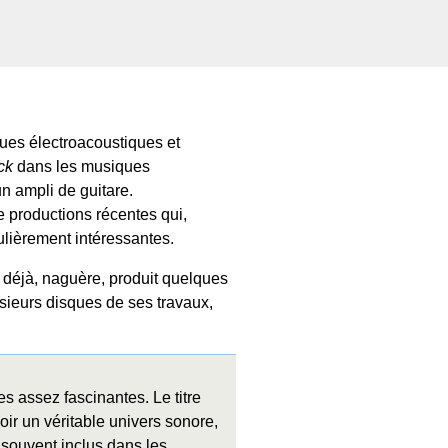
ues électroacoustiques et
ck
dans les musiques
un ampli de guitare.
e productions récentes qui,
ulièrement intéressantes.
it déjà, naguère, produit quelques
usieurs disques de ses travaux,
s assez fascinantes. Le titre
r un véritable univers sonore,
 souvent inclus dans les