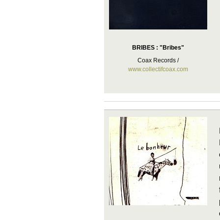
BRIBES : "Bribes"
Coax Records /
www.collectifcoax.com