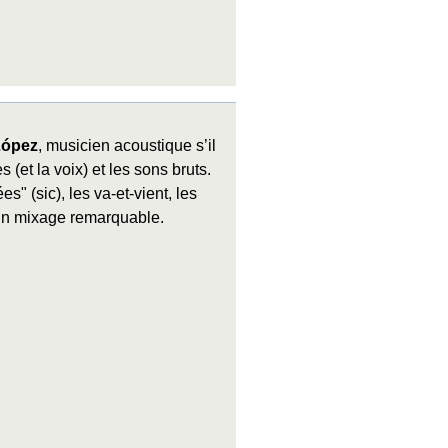
ópez
, musicien acoustique s’il
 (et la voix) et les sons bruts.
" (sic), les va-et-vient, les
un mixage remarquable.