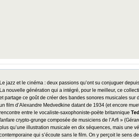
Le jazz et le cinéma : deux passions qu’ont su conjuguer depuis
La nouvelle génération qui a intégré, pour le meilleur, ce collect
et partage ce goût de créer des bandes sonores musicales sur d
un film d’Alexandre Medvedkine datant de 1934 (et encore muet 
rencontre entre le vocaliste-saxophoniste-poète britannique
Ted
fanfare crypto-grunge composée de musiciens de l’Arfi » (Gérar
plus qu’une illustration musicale en dix séquences, mais une v
contemporaine qui s’écoute sans le film. On y perçoit le sens de 