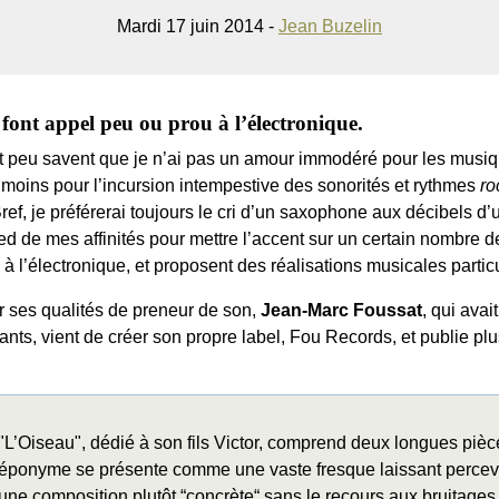
Mardi 17 juin 2014 -
Jean Buzelin
 font appel peu ou prou à l’électronique.
t peu savent que je n’ai pas un amour immodéré pour les musiq
 moins pour l’incursion intempestive des sonorités et rythmes
ro
ef, je préférerai toujours le cri d’un saxophone aux décibels d’
ied de mes affinités pour mettre l’accent sur un certain nombre d
 à l’électronique, et proposent des réalisations musicales partic
 ses qualités de preneur de son,
Jean-Marc Foussat
, qui ava
ants, vient de créer son propre label, Fou Records, et publie pl
"L’Oiseau", dédié à son fils Victor, comprend deux longues pièce
éponyme se présente comme une vaste fresque laissant percevoi
une composition plutôt “concrète“ sans le recours aux bruitages