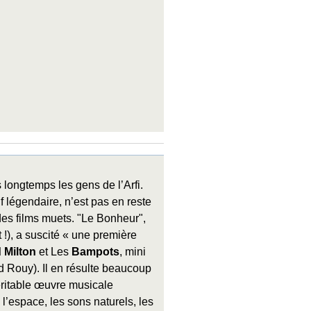
 longtemps les gens de l’Arfi.
if légendaire, n’est pas en reste
es films muets. "Le Bonheur",
!), a suscité « une première
 Milton
et Les
Bampots
, mini
d Rouy). Il en résulte beaucoup
éritable œuvre musicale
l’espace, les sons naturels, les