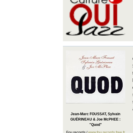
Jean-Marc FOUSSAT, Sylvain
GUÉRINEAU & Joe McPHEE :
"Quod"
Fou records /
www.fou.records.free.fr