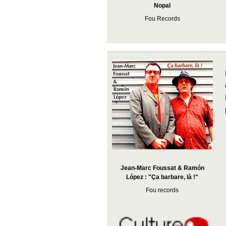
Nopal
Fou Records
Jean-Marc Foussat & Ramón
López : "Ça barbare, là !"
Fou records