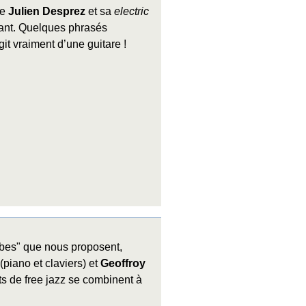
de
Julien Desprez
et sa
electric
flant. Quelques phrasés
it vraiment d’une guitare !
ibes" que nous proposent,
(piano et claviers) et
Geoffroy
ts de free jazz se combinent à