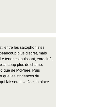
at, entre les saxophonistes
 beaucoup plus discret, mais
 Le ténor est puissant, enraciné,
re beaucoup plus de champ,
lodique de McPhee. Puis
ant que les stridences du
ui laisserait,
in fine
, la place