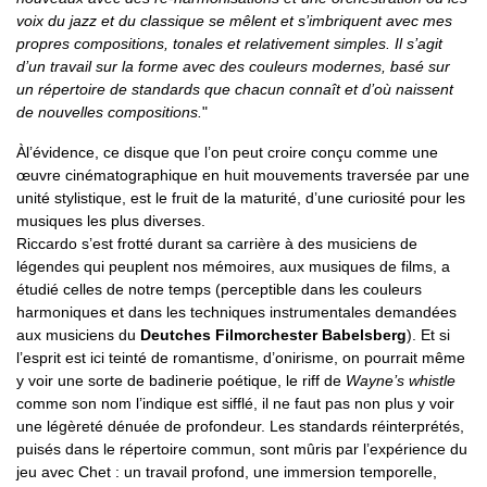
voix du jazz et du classique se mêlent et s’imbriquent avec mes
propres compositions, tonales et relativement simples. Il s’agit
d’un travail sur la forme avec des couleurs modernes, basé sur
un répertoire de standards que chacun connaît et d’où naissent
de nouvelles compositions.
"
Àl’évidence, ce disque que l’on peut croire conçu comme une
œuvre cinématographique en huit mouvements traversée par une
unité stylistique, est le fruit de la maturité, d’une curiosité pour les
musiques les plus diverses.
Riccardo s’est frotté durant sa carrière à des musiciens de
légendes qui peuplent nos mémoires, aux musiques de films, a
étudié celles de notre temps (perceptible dans les couleurs
harmoniques et dans les techniques instrumentales demandées
aux musiciens du
Deutches Filmorchester Babelsberg
). Et si
l’esprit est ici teinté de romantisme, d’onirisme, on pourrait même
y voir une sorte de badinerie poétique, le riff de
Wayne’s whistle
comme son nom l’indique est sifflé, il ne faut pas non plus y voir
une légèreté dénuée de profondeur. Les standards réinterprétés,
puisés dans le répertoire commun, sont mûris par l’expérience du
jeu avec Chet : un travail profond, une immersion temporelle,