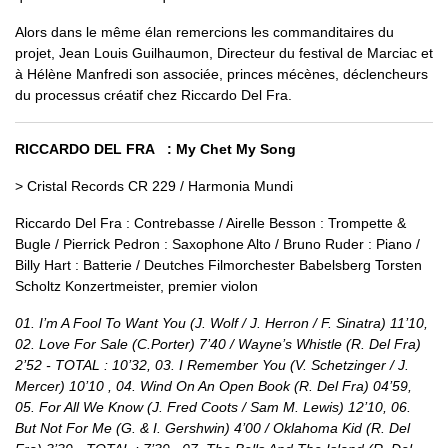
Alors dans le même élan remercions les commanditaires du
projet, Jean Louis Guilhaumon, Directeur du festival de Marciac et
à Hélène Manfredi son associée, princes mécènes, déclencheurs
du processus créatif chez Riccardo Del Fra.
RICCARDO DEL FRA : My Chet My Song
> Cristal Records CR 229 / Harmonia Mundi
Riccardo Del Fra : Contrebasse / Airelle Besson : Trompette &
Bugle / Pierrick Pedron : Saxophone Alto / Bruno Ruder : Piano /
Billy Hart : Batterie / Deutches Filmorchester Babelsberg Torsten
Scholtz Konzertmeister, premier violon
01. I’m A Fool To Want You (J. Wolf / J. Herron / F. Sinatra) 11’10,
02. Love For Sale (C.Porter) 7’40 / Wayne’s Whistle (R. Del Fra)
2’52 - TOTAL : 10’32, 03. I Remember You (V. Schetzinger / J.
Mercer) 10’10 , 04. Wind On An Open Book (R. Del Fra) 04’59,
05. For All We Know (J. Fred Coots / Sam M. Lewis) 12’10, 06.
But Not For Me (G. & I. Gershwin) 4’00 / Oklahoma Kid (R. Del