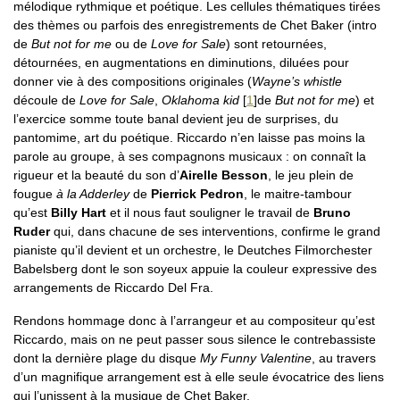
mélodique rythmique et poétique. Les cellules thématiques tirées
des thèmes ou parfois des enregistrements de Chet Baker (intro
de
But not for me
ou de
Love for Sale
) sont retournées,
détournées, en augmentations en diminutions, diluées pour
donner vie à des compositions originales (
Wayne’s whistle
découle de
Love for Sale
,
Oklahoma kid
[
1
]
de
But not for me
) et
l’exercice somme toute banal devient jeu de surprises, du
pantomime, art du poétique. Riccardo n’en laisse pas moins la
parole au groupe, à ses compagnons musicaux : on connaît la
rigueur et la beauté du son d’
Airelle Besson
, le jeu plein de
fougue
à la Adderley
de
Pierrick Pedron
, le maitre-tambour
qu’est
Billy Hart
et il nous faut souligner le travail de
Bruno
Ruder
qui, dans chacune de ses interventions, confirme le grand
pianiste qu’il devient et un orchestre, le Deutches Filmorchester
Babelsberg dont le son soyeux appuie la couleur expressive des
arrangements de Riccardo Del Fra.
Rendons hommage donc à l’arrangeur et au compositeur qu’est
Riccardo, mais on ne peut passer sous silence le contrebassiste
dont la dernière plage du disque
My Funny Valentine
, au travers
d’un magnifique arrangement est à elle seule évocatrice des liens
qui l’unissent à la musique de Chet Baker.