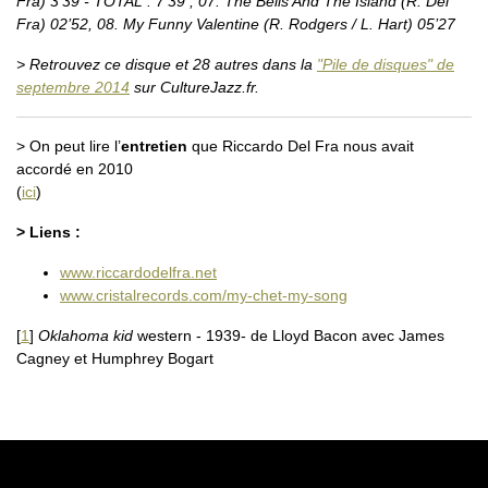
Fra) 3’39 - TOTAL : 7’39 , 07. The Bells And The Island (R. Del
Fra) 02’52, 08. My Funny Valentine (R. Rodgers / L. Hart) 05’27
> Retrouvez ce disque et 28 autres dans la
"Pile de disques" de
septembre 2014
sur CultureJazz.fr.
> On peut lire l’
entretien
que Riccardo Del Fra nous avait
accordé en 2010
(
ici
)
> Liens :
www.riccardodelfra.net
www.cristalrecords.com/my-chet-my-song
[
1
]
Oklahoma kid
western - 1939- de Lloyd Bacon avec James
Cagney et Humphrey Bogart