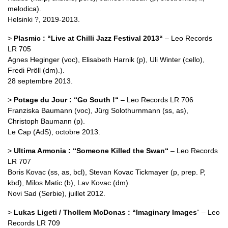
melodica).
Helsinki ?, 2019-2013.
>
Plasmic : “Live at Chilli Jazz Festival 2013“
– Leo Records
LR 705
Agnes Heginger (voc), Elisabeth Harnik (p), Uli Winter (cello),
Fredi Pröll (dm).).
28 septembre 2013.
>
Potage du Jour : “Go South !“
– Leo Records LR 706
Franziska Baumann (voc), Jürg Solothurnmann (ss, as),
Christoph Baumann (p).
Le Cap (AdS), octobre 2013.
>
Ultima Armonia : “Someone Killed the Swan“
– Leo Records
LR 707
Boris Kovac (ss, as, bcl), Stevan Kovac Tickmayer (p, prep. P,
kbd), Milos Matic (b), Lav Kovac (dm).
Novi Sad (Serbie), juillet 2012.
>
Lukas Ligeti / Thollem McDonas : “Imaginary Images
“ – Leo
Records LR 709