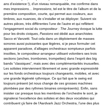
ans d’existence !), d’un niveau remarquable, me confirme dans
mes impressions…
Impressions
, tel est le titre de l’album et de la
première composition, courte, qui permet aux couleurs, aux
timbres, aux nuances, de s’installer et se déployer. Suivent six
autres pièces, très différentes l’une de l’autre et qui reflètent
l’engagement social du compositeur :
The Journey
évoque la lutte
pour les droits civiques,
Passions
est dédié aux anarchistes
Sacco et Vanzetti. Tout cela dans un déploiement de masses
sonores aussi puissantes que légères, si je peux formuler cet
apparent paradoxe, d’alliages orchestraux somptueux parfois
insolites, le compositeur-arrangeur utilisant volontiers ses trois
sections (anches, trombones, trompettes) dans l’esprit des big
bands “classiques“, mais avec des complémentarités inusuelles.
Les solistes interviennent librement et avec grande expressivité
sur les fonds orchestraux toujours changeants, mobiles, et avec
une grande légèreté rythmique. Ce qui fait que le swing est
toujours présent (et nous change de ces grosses machines
plombées par des rythmes binaires omniprésents). Enfin, sans
insister car presque tous les membres de l’orchestre le sont, je
signalerai l’excellence des solistes et des deux vocalistes qui
contribuent çà faire de l’Aardvark Jazz Orchestra, l’une des plus