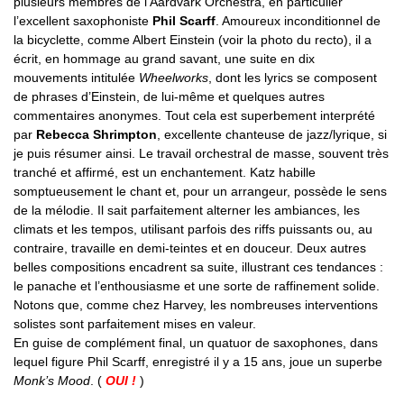
plusieurs membres de l’Aardvark Orchestra, en particulier
l’excellent saxophoniste
Phil Scarff
. Amoureux inconditionnel de
la bicyclette, comme Albert Einstein (voir la photo du recto), il a
écrit, en hommage au grand savant, une suite en dix
mouvements intitulée
Wheelworks
, dont les lyrics se composent
de phrases d’Einstein, de lui-même et quelques autres
commentaires anonymes. Tout cela est superbement interprété
par
Rebecca Shrimpton
, excellente chanteuse de jazz/lyrique, si
je puis résumer ainsi. Le travail orchestral de masse, souvent très
tranché et affirmé, est un enchantement. Katz habille
somptueusement le chant et, pour un arrangeur, possède le sens
de la mélodie. Il sait parfaitement alterner les ambiances, les
climats et les tempos, utilisant parfois des riffs puissants ou, au
contraire, travaille en demi-teintes et en douceur. Deux autres
belles compositions encadrent sa suite, illustrant ces tendances :
le panache et l’enthousiasme et une sorte de raffinement solide.
Notons que, comme chez Harvey, les nombreuses interventions
solistes sont parfaitement mises en valeur.
En guise de complément final, un quatuor de saxophones, dans
lequel figure Phil Scarff, enregistré il y a 15 ans, joue un superbe
Monk’s Mood
. (
OUI !
)