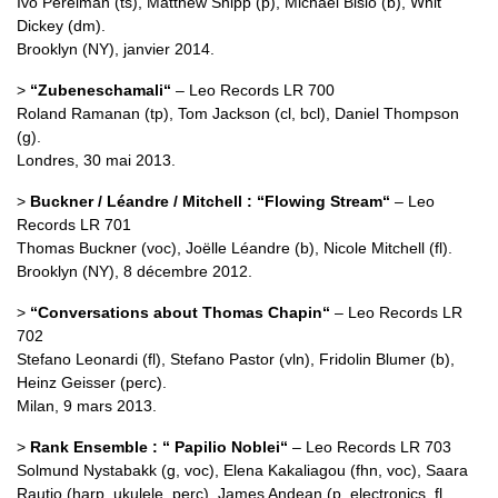
Ivo Perelman (ts), Matthew Shipp (p), Michael Bisio (b), Whit
Dickey (dm).
Brooklyn (NY), janvier 2014.
>
“Zubeneschamali“
– Leo Records LR 700
Roland Ramanan (tp), Tom Jackson (cl, bcl), Daniel Thompson
(g).
Londres, 30 mai 2013.
>
Buckner / Léandre / Mitchell : “Flowing Stream“
– Leo
Records LR 701
Thomas Buckner (voc), Joëlle Léandre (b), Nicole Mitchell (fl).
Brooklyn (NY), 8 décembre 2012.
>
“Conversations about Thomas Chapin“
– Leo Records LR
702
Stefano Leonardi (fl), Stefano Pastor (vln), Fridolin Blumer (b),
Heinz Geisser (perc).
Milan, 9 mars 2013.
>
Rank Ensemble : “ Papilio Noblei“
– Leo Records LR 703
Solmund Nystabakk (g, voc), Elena Kakaliagou (fhn, voc), Saara
Rautio (harp, ukulele, perc), James Andean (p, electronics, fl,