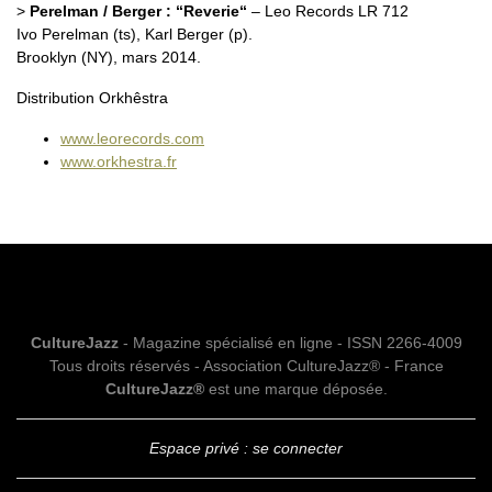
>
Perelman / Berger : “Reverie“
– Leo Records LR 712
Ivo Perelman (ts), Karl Berger (p).
Brooklyn (NY), mars 2014.
Distribution Orkhêstra
www.leorecords.com
www.orkhestra.fr
CultureJazz
- Magazine spécialisé en ligne - ISSN 2266-4009
Tous droits réservés - Association CultureJazz® - France
CultureJazz®
est une marque déposée.
Espace privé : se connecter