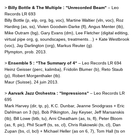
>
Billy Bottle & The Multiple : “Unrecorded Beam“
– Leo
Records LR 693
Billy Bottle (p, elp, org, bg, voc), Martine Waltier (vln, voc), Roz
Harding (as, ss), Vivien Goodwin-Darke (fl), Angus Menter (tb),
Mike Outram (bg), Gary Evans (dm), Lee Fletcher (digital editing,
virtual pipe org, g, soundscapes, treatments…) + Kate Westbrook
(voc), Jay Darlington (org), Markus Reuter (g).
Plympton, prob. 2013.
>
Ensemble 5 : “The Summary of 4“
– Leo Records LR 694
Heinz Geisser (perc, kalimba), Fridolin Blumer (b), Reto Staub
(p), Robert Morgenthaler (tb).
Maur (Suisse), 24 juin 2013.
>
Aarvark Jazz Orchestra : “Impressions“
– Leo Records LR
695
Mark Harvey (dir, tp, p), K.C. Dunbar, Jeanne Snodgrass + Eric
Dahlman on 3 (tp), Bob Pilkington, Jay Keyser, Jeff Marsanskis
(tb), Bill Lowe (btb, tu), Arni Cheatham (as, ts, fl), Peter Bloom
(as, fl, pic), Phil Scarff (ts, ss, cl), Chris Rakowski (ts, cl), Dan
Zupan (bs, cl, bcl) + Michael Heller (as on 6, 7), Tom Hall (ts on