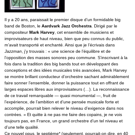
Il y a 20 ans, paraissait le premier disque d’un formidable big
band de Boston, le
Aardvark Jazz Orchestra
. Dirigé par le
compositeur
Mark Harvey
, cet ensemble de musiciens et
improvisateurs de haut niveau, bien que peu connus du public,
m’avait transporté et enchanté. Ainsi que je l’écrivais dans
Jazzman
, j’y trouvais : « une science de l’équilibre et de
l’opposition des masses sonores peu commune. S’inscrivant à la
fois dans la tradition des big bands tout en développant des
conceptions et des idées musicales très avancées, Mark Harvey
se montre brillant conducteur d’orchestre sachant admirablement
faire sonner l’ensemble, donner la puissance tout en offrant de
larges espaces libres aux improvisateurs (…). La reconnaissance
de ce travail remarquable — quasi monumental —, fruit de
l’expérience, de l’ambition et d’une pensée musicale forte et
accomplie, pourrait bien relever le niveau d’exigence dans nos
contrées. » Et quitte à ne pas me faire des copains, je ne vois
toujours pas, en France, un grand orchestre d’un tel niveau et
d’une telle qualité.
Ce nouvel opus, le septième* (seulement, pourrait-on dire, en 40