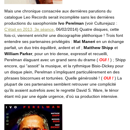
Mais une chronique consacrée aux dernières parutions du
catalogue Leo Records serait incomplète sans les dernières
productions du saxophoniste
Ivo Perelman
(voir Culturejazz :
C’était en 2013, 3e séance
, 06/02/2014) Quatre disques, cette
fois-ci, viennent enrichir une discographie pléthorique ! Trois font
entendre ses partenaires privilégiés :
Mat Maneri
en un échange
parfait, un duo très équilibré, ardent et vif ;
Matthew Shipp
et
William Parker
, pour un trio dense, expressif et recueilli,
Perelman élaguant avec un grand sens du drame (
OUI !
) ; Shipp
encore, qui “assoit“ la musique, et la rythmique Bisio-Dickey pour
un disque plein, Perelman s’impliquant particulièrement en des
phrases biscornues et torturées. Quelle générosité ! (
OUI !
) La
plupart de ces partenaires semblent retrouver une complicité
qu’ils avaient autrefois avec le regretté David S. Ware, le ténor
étant mû par une égale urgence, d’où sa production intensive.