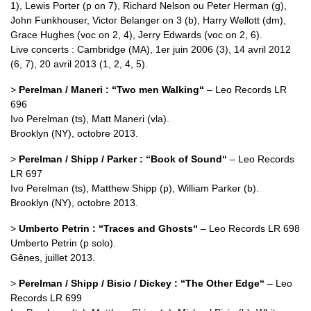
1), Lewis Porter (p on 7), Richard Nelson ou Peter Herman (g),
John Funkhouser, Victor Belanger on 3 (b), Harry Wellott (dm),
Grace Hughes (voc on 2, 4), Jerry Edwards (voc on 2, 6).
Live concerts : Cambridge (MA), 1er juin 2006 (3), 14 avril 2012
(6, 7), 20 avril 2013 (1, 2, 4, 5).
>
Perelman / Maneri : “Two men Walking“
– Leo Records LR
696
Ivo Perelman (ts), Matt Maneri (vla).
Brooklyn (NY), octobre 2013.
>
Perelman / Shipp / Parker : “Book of Sound“
– Leo Records
LR 697
Ivo Perelman (ts), Matthew Shipp (p), William Parker (b).
Brooklyn (NY), octobre 2013.
>
Umberto Petrin : “Traces and Ghosts“
– Leo Records LR 698
Umberto Petrin (p solo).
Gênes, juillet 2013.
>
Perelman / Shipp / Bisio / Dickey : “The Other Edge“
– Leo
Records LR 699