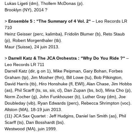
Lukas Ligeti (dm), Thollem McDonas (p).
Brooklyn (NY), 2014 ?
>
Ensemble 5 : “The Summary of 4 Vol. 2“
– Leo Records LR
710
Heinz Geisser (perc, kalimba), Fridolin Blumer (b), Reto Staub
(p), Robert Morgenthaler (tb).
Maur (Suisse), 24 juin 2013.
>
Darrell Katz & The JCA Orchestra : “Why Do You Ride ?“
–
Leo Records LR 711
Darrell Katz (dir, g on 1), Mike Peipman, Gary Bohan, Forbes
Graham (tp), Jim Mosher (fhn), Bill Lowe (tu), Bob Pilkington,
David Harris (tb), Hiro Honshuke (fl, EWI), Alan Chase, Jim Hobbs
(as), Phil Scarff (ts, ss, sis, cl), Dan Zupan (bs, bcl), Mina Cho (p),
Norm Zocher (g), John Funkhouser (b), Luther Gray (dm), Joe
Doubleday (vib), Ryan Edwards (perc), Rebecca Shrimpton (voc).
Allston (MA), 18-19 juin 2013.
(11) JCA Sax Quartet : Jeff Hudgins, Daniel Ian Smith (as), Phil
Scarff (ts), Dan Bosshardt (bs).
Westwood (MA), juin 1999.