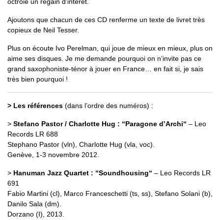
octroie un regain d’intérêt.
Ajoutons que chacun de ces CD renferme un texte de livret très
copieux de Neil Tesser.
Plus on écoute Ivo Perelman, qui joue de mieux en mieux, plus on
aime ses disques. Je me demande pourquoi on n’invite pas ce
grand saxophoniste-ténor à jouer en France… en fait si, je sais
très bien pourquoi !
> Les références
(dans l’ordre des numéros) :
>
Stefano Pastor / Charlotte Hug : “Paragone d’Archi“
– Leo
Records LR 688
Stephano Pastor (vln), Charlotte Hug (vla, voc).
Genève, 1-3 novembre 2012.
>
Hanuman Jazz Quartet : “Soundhousing“
– Leo Records LR
691
Fabio Martini (cl), Marco Franceschetti (ts, ss), Stefano Solani (b),
Danilo Sala (dm).
Dorzano (I), 2013.