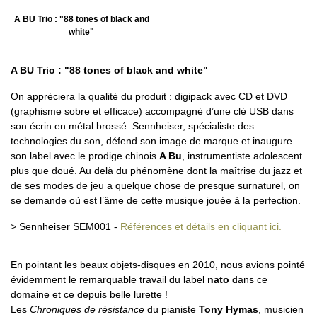
A BU Trio : "88 tones of black and
white"
A BU Trio : "88 tones of black and white"
On appréciera la qualité du produit : digipack avec CD et DVD
(graphisme sobre et efficace) accompagné d’une clé USB dans
son écrin en métal brossé. Sennheiser, spécialiste des
technologies du son, défend son image de marque et inaugure
son label avec le prodige chinois
A Bu
, instrumentiste adolescent
plus que doué. Au delà du phénomène dont la maîtrise du jazz et
de ses modes de jeu a quelque chose de presque surnaturel, on
se demande où est l’âme de cette musique jouée à la perfection.
> Sennheiser SEM001 -
Références et détails en cliquant ici.
En pointant les beaux objets-disques en 2010, nous avions pointé
évidemment le remarquable travail du label
nato
dans ce
domaine et ce depuis belle lurette !
Les
Chroniques de résistance
du pianiste
Tony Hymas
, musicien