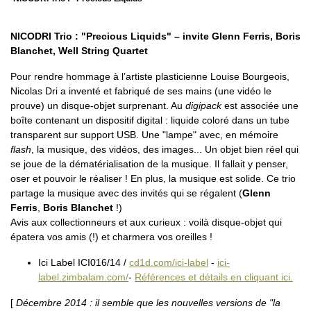
NICODRI Trio : "Precious Liquids" – invite Glenn Ferris, Boris
Blanchet, Well String Quartet
Pour rendre hommage à l’artiste plasticienne Louise Bourgeois,
Nicolas Dri a inventé et fabriqué de ses mains (une vidéo le
prouve) un disque-objet surprenant. Au
digipack
est associée une
boîte contenant un dispositif digital : liquide coloré dans un tube
transparent sur support USB. Une "lampe" avec, en mémoire
flash
, la musique, des vidéos, des images... Un objet bien réel qui
se joue de la dématérialisation de la musique. Il fallait y penser,
oser et pouvoir le réaliser ! En plus, la musique est solide. Ce trio
partage la musique avec des invités qui se régalent (
Glenn
Ferris
,
Boris Blanchet
!)
Avis aux collectionneurs et aux curieux : voilà disque-objet qui
épatera vos amis (!) et charmera vos oreilles !
Ici Label ICI016/14 /
cd1d.com/ici-label
-
ici-
label.zimbalam.com/
-
Références et détails en cliquant ici.
[
Décembre 2014 : il semble que les nouvelles versions de "la