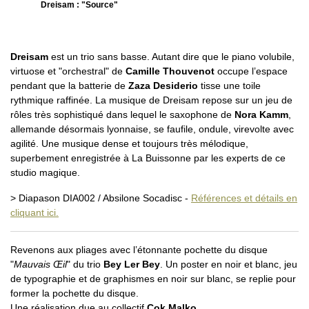
Dreisam : "Source"
Dreisam
est un trio sans basse. Autant dire que le piano volubile,
virtuose et "orchestral" de
Camille Thouvenot
occupe l’espace
pendant que la batterie de
Zaza Desiderio
tisse une toile
rythmique raffinée. La musique de Dreisam repose sur un jeu de
rôles très sophistiqué dans lequel le saxophone de
Nora Kamm
,
allemande désormais lyonnaise, se faufile, ondule, virevolte avec
agilité. Une musique dense et toujours très mélodique,
superbement enregistrée à La Buissonne par les experts de ce
studio magique.
> Diapason DIA002 / Absilone Socadisc -
Références et détails en
cliquant ici.
Revenons aux pliages avec l’étonnante pochette du disque
"
Mauvais Œil
" du trio
Bey Ler Bey
. Un poster en noir et blanc, jeu
de typographie et de graphismes en noir sur blanc, se replie pour
former la pochette du disque.
Une réalisation due au collectif
Çok Malko
.