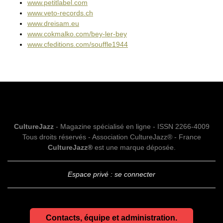
www.petitlabel.com
www.veto-records.ch
www.dreisam.eu
www.cokmalko.com/bey-ler-bey
www.cfeditions.com/souffle1944
CultureJazz
- Magazine spécialisé en ligne - ISSN 2266-4009
Tous droits réservés - Association CultureJazz® - France
CultureJazz®
est une marque déposée.
Espace privé : se connecter
Contacts, équipe et administration.