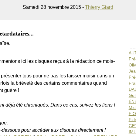
Samedi 28 novembre 2015 -
Thierry Giard
tardataires...
ître.
AUT
Fré
mentons ici les disques reçus à la rédaction ce mois-
Oli
Jea
présenter tous pour ne pas les laisser moisir dans un
Fré
parfois la brièveté des certains commentaires quand
Fra
DAS
nt guère !
Gui
ÉNE
nt déjà été chroniqués. Dans ce cas, suivez les liens !
Mic
FIO
Fid
que,
GET
ci-dessous pour accéder aux disques directement !
IM