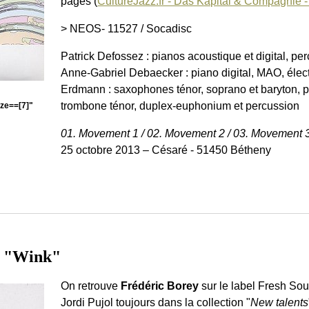
pages (
CultureJazz.fr - Das Kapital & Compagnie
> NEOS- 11527 / Socadisc
Patrick Defossez : pianos acoustique et digital, p
Anne-Gabriel Debaecker : piano digital, MAO, élec
Erdmann : saxophones ténor, soprano et baryton, p
trombone ténor, duplex-euphonium et percussion
ze==[7]"
01. Movement 1 / 02. Movement 2 / 03. Movement 
25 octobre 2013 – Césaré - 51450 Bétheny
 "Wink"
On retrouve
Frédéric Borey
sur le label Fresh Sou
Jordi Pujol toujours dans la collection "
New talents