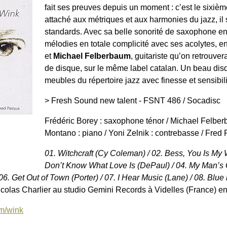
fait ses preuves depuis un moment : c’est le sixi
attaché aux métriques et aux harmonies du jazz, il
standards. Avec sa belle sonorité de saxophone en 
mélodies en totale complicité avec ses acolytes, en
et
Michael Felberbaum
, guitariste qu’on retrouver
de disque, sur le même label catalan. Un beau dis
meubles du répertoire jazz avec finesse et sensibili
> Fresh Sound new talent - FSNT 486 / Socadisc
Frédéric Borey : saxophone ténor / Michael Felber
Montano : piano / Yoni Zelnik : contrebasse / Fred 
01. Witchcraft (Cy Coleman) / 02. Bess, You Is M
Don’t Know What Love Is (DePaul) / 04. My Man’s
6. Get Out of Town (Porter) / 07. I Hear Music (Lane) / 08. Blue 
icolas Charlier au studio Gemini Records à Videlles (France) en
m/wink