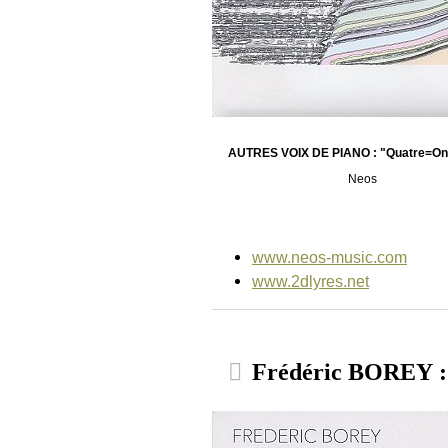
AUTRES VOIX DE PIANO : "Quatre=On
Neos
www.neos-music.com
www.2dlyres.net
Frédéric BOREY :