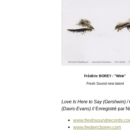
Frédéric BOREY : "Wink"
Fresh Sound new talent
Love Is Here to Say (Gershwin) / 0
(Davis-Evans)
// Enregistré par N
www.freshsoundrecords.co
www.fredericborey.com