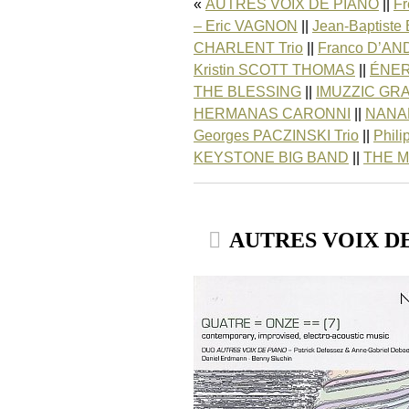
AUTRES VOIX DE PIANO
||
F
– Eric VAGNON
||
Jean-Baptis
CHARLENT Trio
||
Franco D’A
Kristin SCOTT THOMAS
||
ÉNER
THE BLESSING
||
IMUZZIC GR
HERMANAS CARONNI
||
NANA
Georges PACZINSKI Trio
||
Phil
KEYSTONE BIG BAND
||
THE M
AUTRES VOIX DE 