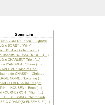
Sommaire
RES VOIX DE PIANO : "Quatre
déric BOREY : "Wink"
vier BOST – Guillaume (…)
n-Baptiste BOUSSOUGOU – (…)
déric CHARLENT Trio : (…)
nco D’ANDREA : "Three (…)
 KAPITAL : "Kind of Red"
llaume de CHASSY – Christop
RGIE NOIRE : "Loitering (…)
hael FELBERBAUM : "Lego"
RINI – HOUBEN : "Bees (…)
el FOURNEYRON : "High (…)
 THE BLESSING : "Astronauti
UZZIC GRAND(S) ENSEMBLE (…)