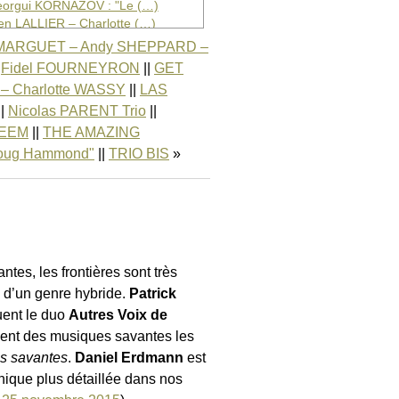
orgui KORNAZOV : "Le (…)
ien LALLIER – Charlotte (…)
 HERMANAS CARONNI : "Navega
e MARGUET – Andy SHEPPARD –
AN : "Nanan !"
|
Fidel FOURNEYRON
||
GET
LORES : "Let Them Come"
 – Charlotte WASSY
||
LAS
a NOSTRO Quintet : "Are (…)
||
Nicolas PARENT Trio
||
RE MESURE : "La Ligne (…)
olas PARENT Trio : "Tori"
LEEM
||
THE AMAZING
rges PACZINSKI Trio : (…)
oug Hammond"
||
TRIO BIS
lippe PETRUCCIANI & (…)
AY : "Antipodes"
en SALEEM : "The Groove (…)
E AMAZING KEYSTONE BIG (…)
E MALLET-HORN JAZZ BAND (…)
 WORKSHOP : "Music By (…)
es, les frontières sont très
O BIS : "Live"
c d’un genre hybride.
Patrick
uent le duo
Autres Voix de
ent des musiques savantes les
es savantes
.
Daniel Erdmann
est
nique plus détaillée dans nos