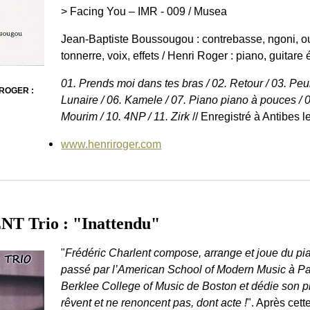
> Facing You – IMR - 009 / Musea
Jean-Baptiste Boussougou : contrebasse, ngoni, ou
tonnerre, voix, effets / Henri Roger : piano, guitare é
01. Prends moi dans tes bras / 02. Retour / 03. Peul
 ROGER :
Lunaire / 06. Kamele / 07. Piano piano à pouces / 08
Mourim / 10. 4NP / 11. Zirk
// Enregistré à Antibes le
www.henriroger.com
T Trio : "Inattendu"
"
Frédéric Charlent compose, arrange et joue du p
passé par l’American School of Modern Music à Paris
Berklee College of Music de Boston et dédie son p
rêvent et ne renoncent pas, dont acte !
". Après cett