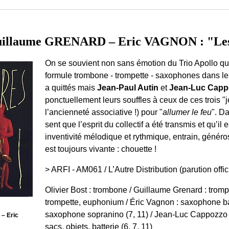
uillaume GRENARD – Eric VAGNON : "Les 
On se souvient non sans émotion du Trio Apollo qui
formule trombone - trompette - saxophones dans le 
a quittés mais
Jean-Paul Autin
et
Jean-Luc Capp
ponctuellement leurs souffles à ceux de ces trois "j
l’ancienneté associative !) pour "
allumer le feu
". D
sent que l’esprit du collectif a été transmis et qu’il
inventivité mélodique et rythmique, entrain, génér
est toujours vivante : chouette !
> ARFI - AM061 / L’Autre Distribution (parution offic
Olivier Bost : trombone / Guillaume Grenard : tromp
trompette, euphonium / Éric Vagnon : saxophone ba
saxophone sopranino (7, 11) / Jean-Luc Cappozzo : tr
– Eric
sacs, objets, batterie (6, 7, 11)