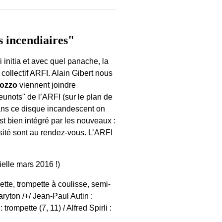
incendiaires"
 initia et avec quel panache, la
collectif ARFI. Alain Gibert nous
ozzo
viennent joindre
eunots" de l’ARFI (sur le plan de
ans ce disque incandescent on
 est bien intégré par les nouveaux :
osité sont au rendez-vous. L’ARFI
ielle mars 2016 !)
ette, trompette à coulisse, semi-
ryton /+/ Jean-Paul Autin :
ompette (7, 11) / Alfred Spirli :