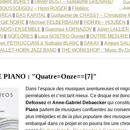
rédéric BOREY
||
Olivier BOST – Guillaume GRENARD
Gue
Jul
te BOUSSOUGOU – Henri ROGER
||
Frédéric
LAS
NDREA
||
DAS KAPITAL
||
Guillaume de CHASSY – Christoph
NAN
GIE NOIRE
||
Michael FELBERBAUM
||
FIORINI – HOUBEN
|
NOF
AND(S) ENSEMBLE
||
Gueorgui KORNAZOV
||
Julien LALLIER
Luc
N
||
NOFLORES
||
Luca NOSTRO Quintet
||
OUTRE MESURE
OUT
Nic
ippe PETRUCCIANI & Nathalie BLANC
||
SAKAY
||
Ameen SA
Geo
ALLET-HORN JAZZ BAND
||
THE WORKSHOP : "Music By D
Phi
SAK
Ame
TH
PIANO : "Quatre=Onze==[7]"
TH
THE
Dans l’espace des musiques aventureuses et migrant
TRI
perméables et c’est tant mieux. Ce disque est don
Defossez
et
Anne-Gabriel Debaecker
qui constit
Piano
parlent de
musiques confluentes
au croisem
plus intrépides et de
la plus populaire des musiqu
embarqué dans ce projet et on pourra lire une chro