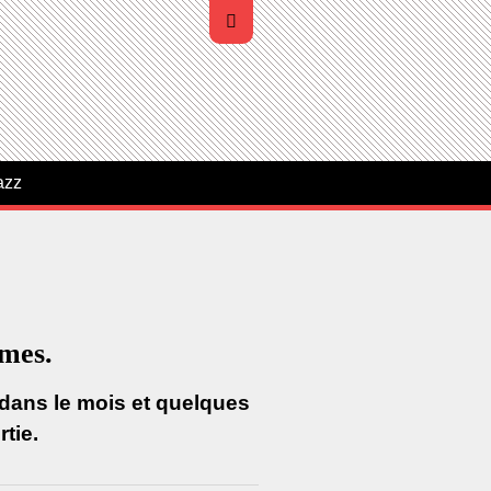
azz
umes.
 dans le mois et quelques
tie.