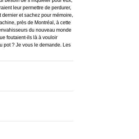
ul besoin de s’inquiéter pour eux,
raient leur permettre de perdurer,
let dernier et sachez pour mémoire,
chine, près de Montréal, à cette
es envahisseurs du nouveau monde
e foutaient-ils là à vouloir
au pot ? Je vous le demande. Les