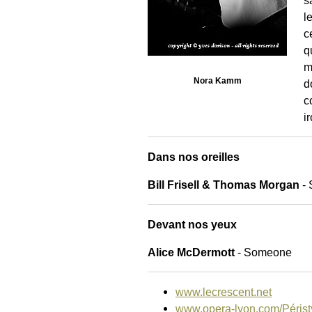
s
l
c
q
m
Nora Kamm
d
c
i
Dans nos oreilles
Bill Frisell & Thomas Morgan
-
Devant nos yeux
Alice McDermott
- Someone
www.lecrescent.net
www.opera-lyon.com/Périst