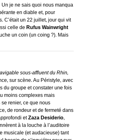
és. Un je ne sais quoi nous manqua
érante en diable et, pour
’était un 22 juillet, jour qui vit
ssi celle de
Rufus Wainwright
ouche un coin (un coing ?). Mais
navigable sous-affluent du Rhin,
lence, sur scène. Au Péristyle, avec
s du groupe et constater une fois
s ou moins complexes mais
s se renier, ce que nous
ce, de rondeur et de fermeté dans
approfondi et
Zaza Desiderio
,
nnèrent à la louche à l’auditoire
se musicale (et audacieuse) tant