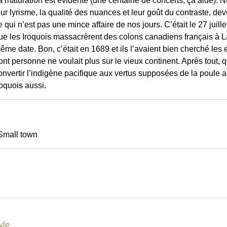
a maturation est évidente (une centaine de concerts, ça aide). N
eur lyrisme, la qualité des nuances et leur goût du contraste, dev
e qui n’est pas une mince affaire de nos jours. C’était le 27 juil
ue les Iroquois massacrèrent des colons canadiens français à La
ême date. Bon, c’était en 1689 et ils l’avaient bien cherché l
ont personne ne voulait plus sur le vieux continent. Après tout, qu
onvertir l’indigène pacifique aux vertus supposées de la poule 
roquois aussi.
 Small town
yle