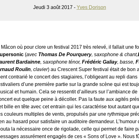
Jeudi 3 août 2017 -
Yves Dorison
 Mâcon où pour clore un festival 2017 très relevé, il fallait une f
upersonic
(
avec
Thomas De Pourquery
, saxophone & chant,
aurent Bardainne
, saxophone ténor,
Frédéric Galiay
, basse,
F
rnaud Roulin
, clavier
) au Crescent Super festival était de bon 
ient contrarié le concert des stagiaires, l’obligeant au repli dans 
estivaliers d’une première partie sur la grande scène qui est t
usical et humain. Cela se ressentit d’ailleurs sur l’ambiance de
oncert eut quelque peine à décoller. Pas la faute aux agités pré
et bille en tête avec cet entrain qui les caractérise tout autant qu
es couleurs multiples de vents, propulsés par une rythmique pré
ien au hasard pour satisfaire un auditoire demandeur. L’humour
jouta la nécessaire once de rigolade, celle qui permet de faire p
essages assurément engagés de ces « Sons of Love ». Nous fû