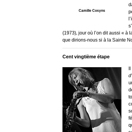
d
Camille Cosyns
p
l
s
(1973), jour où l’on dit aussi « à
que dirions-nous si à la Sainte No
Cent vingtième étape
I
d
u
d
t
c
s
f
q