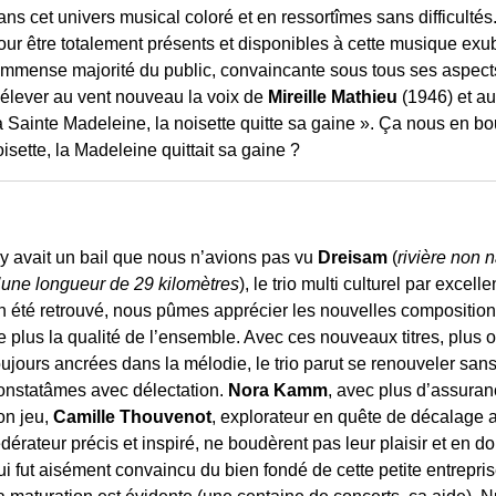
ans cet univers musical coloré et en ressortîmes sans difficult
our être totalement présents et disponibles à cette musique exub
’immense majorité du public, convaincante sous tous ses aspects. C
’élever au vent nouveau la voix de
Mireille Mathieu
(1946) et au
 la Sainte Madeleine, la noisette quitte sa gaine ». Ça nous en b
isette, la Madeleine quittait sa gaine ?
l y avait un bail que nous n’avions pas vu
Dreisam
(
rivière non 
’une longueur de 29 kilomètres
), le trio multi culturel par excel
n été retrouvé, nous pûmes apprécier les nouvelles composition
e plus la qualité de l’ensemble. Avec ces nouveaux titres, plu
oujours ancrées dans la mélodie, le trio parut se renouveler san
onstatâmes avec délectation.
Nora Kamm
, avec plus d’assuran
on jeu,
Camille Thouvenot
, explorateur en quête de décalage 
édérateur précis et inspiré, ne boudèrent pas leur plaisir et en do
ui fut aisément convaincu du bien fondé de cette petite entrepri