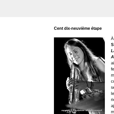
Cent dix-neuvième étape
À
S
L
A
a
f
m
c
s
l
r
a
m