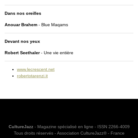
Dans nos oreilles
Anouar Brahem
- Blue Maqams
Devant nos yeux
Robert Seethaler
- Une vie entière
www.lecrescent.net
robertotarenzi.it
CultureJazz
- Magazine spécialisé en ligne - ISSN 2266-4009
Tous droits réservés - Association CultureJazz® - France