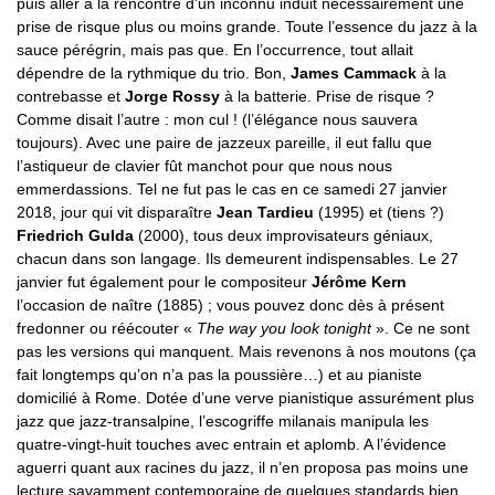
puis aller à la rencontre d’un inconnu induit nécessairement une
prise de risque plus ou moins grande. Toute l’essence du jazz à la
sauce pérégrin, mais pas que. En l’occurrence, tout allait
dépendre de la rythmique du trio. Bon,
James Cammack
à la
contrebasse et
Jorge Rossy
à la batterie. Prise de risque ?
Comme disait l’autre : mon cul ! (l’élégance nous sauvera
toujours). Avec une paire de jazzeux pareille, il eut fallu que
l’astiqueur de clavier fût manchot pour que nous nous
emmerdassions. Tel ne fut pas le cas en ce samedi 27 janvier
2018, jour qui vit disparaître
Jean Tardieu
(1995) et (tiens ?)
Friedrich Gulda
(2000), tous deux improvisateurs géniaux,
chacun dans son langage. Ils demeurent indispensables. Le 27
janvier fut également pour le compositeur
Jérôme Kern
l’occasion de naître (1885) ; vous pouvez donc dès à présent
fredonner ou réécouter «
The way you look tonight
». Ce ne sont
pas les versions qui manquent. Mais revenons à nos moutons (ça
fait longtemps qu’on n’a pas la poussière…) et au pianiste
domicilié à Rome. Dotée d’une verve pianistique assurément plus
jazz que jazz-transalpine, l’escogriffe milanais manipula les
quatre-vingt-huit touches avec entrain et aplomb. A l’évidence
aguerri quant aux racines du jazz, il n’en proposa pas moins une
lecture savamment contemporaine de quelques standards bien