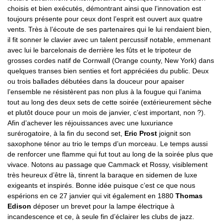
choisis et bien exécutés, démontrant ainsi que l’innovation est
toujours présente pour ceux dont l’esprit est ouvert aux quatre
vents. Très à l’écoute de ses partenaires qui le lui rendaient bien,
il fit sonner le clavier avec un talent percussif notable, emmenant
avec lui le barcelonais de derrière les fûts et le tripoteur de
grosses cordes natif de Cornwall (Orange county, New York) dans
quelques transes bien senties et fort appréciées du public. Deux
ou trois ballades débutées dans la douceur pour apaiser
l’ensemble ne résistèrent pas non plus à la fougue qui l’anima
tout au long des deux sets de cette soirée (extérieurement sèche
et plutôt douce pour un mois de janvier, c’est important, non ?).
Afin d’achever les réjouissances avec une luxuriance
surérogatoire, à la fin du second set,
Eric Prost
joignit son
saxophone ténor au trio le temps d’un morceau. Le temps aussi
de renforcer une flamme qui fut tout au long de la soirée plus que
vivace. Notons au passage que Cammack et Rossy, visiblement
très heureux d’être là, tinrent la baraque en sidemen de luxe
exigeants et inspirés. Bonne idée puisque c’est ce que nous
espérions en ce 27 janvier qui vit également en 1880
Thomas
Edison
déposer un brevet pour la lampe électrique à
incandescence et ce, à seule fin d’éclairer les clubs de jazz.