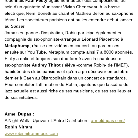
rouennais
Paul Pesty
également auteur des compositions, au
sein d’un quintette réunissant Vivian Cheneveau à la basse
électrique, Rémi Bonetti au chant et Mathieu Bellon au saxophone
ténor. Les spectateurs parisiens ont pu les entendre début janvier
au
Sunset
.
Jamais en panne d’inspiration, Robin participe également en
compagnie du saxophoniste-arrangeur Léonard Piacentino à
Metaphump
, réalise des vidéos en concert -ou pas- mises
ensuite sur You Tube. Metaphum compte ainsi 7 à 8000 abonnés.
Et il y a enfin et toujours son duo formé avec la chanteuse et
saxophoniste
Audrey Thirot
( éléve -comme Robin- de l’IMEP),
habituée des clubs parisiens et qu’on a pu découvrir en octobre
dernier à Caen au Bistropolitain dans un concert de standards.
Pour compléter l’affirmation de Robin, ajoutons que la scène de
jazz actuelle est aussi riche de ses musiciens, de ses ses lieux et
de ses initiatives.
Armel Dupas :
A Night Walk : Upriver / L’Autre Distribution .
armeldupas.com/
Robin Nitram
www.robinnitrammusic.com