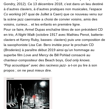
Gondry, 2012). Ce 13 décembre 2018, c’est dans un lieu destiné
à d’autres claviers, à d’autres pratiques non musicales, l’espace
Co working
(47 quai de Juillet à Caen) que ce nouveau venu sur
la scène jazz caennaise a choisi de convier voisins, amis des
voisins, curieux... et les enfants en première ligne.
Pour ce faire, Armel Dupas enchaîne titres de son précédent CD
en trio,
A Night Walk
(octobre 1917 avec Mathieu Penot, batterie-
claviers et Kenny Ruby, basses- claviers) puis une composition de
la saxophoniste Lisa Cat- Bero invitée pour le prochain CD
(
Broderies
) à paraître début 2019 ainsi qu’un hommage au
superbe film
Love and Mercy
de Bill Pohlad consacré au
chanteur-compositeur des Beach boys,
God only knows
.
"Pop acoustique” avec des raciness jazz
- a-t-on pu lire à son
propos ; on ne peut mieux dire.