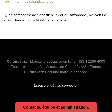
robinnitrammusic.bandcamp.com
[
1
]
en compagnie de Sébastien Texier au saxophone, Nguyen Lê
à la guitare et Louis Moutin à la batterie.
CultureJazz
- Magazine spécialisé en ligne - ISSN 2266-4009
Tous droits réservés - Association CultureJazz® - France
CultureJazz®
est une marque déposée.
Espace privé : se connecter
Contacts, équipe et administration.