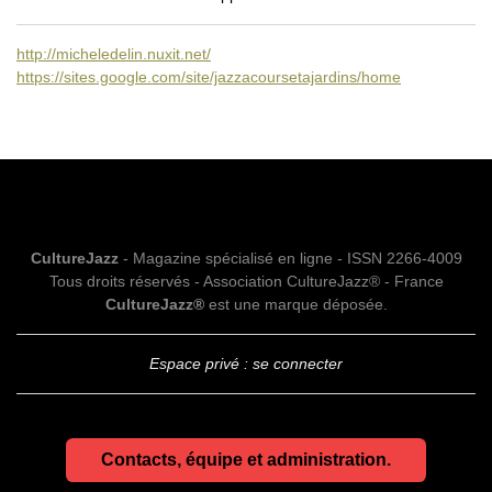
http://micheledelin.nuxit.net/
https://sites.google.com/site/jazzacoursetajardins/home
CultureJazz
- Magazine spécialisé en ligne - ISSN 2266-4009
Tous droits réservés - Association CultureJazz® - France
CultureJazz®
est une marque déposée.
Espace privé : se connecter
Contacts, équipe et administration.