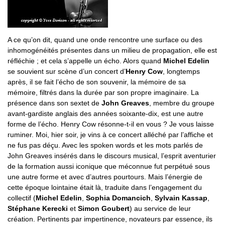
A ce qu’on dit, quand une onde rencontre une surface ou des
inhomogénéités présentes dans un milieu de propagation, elle est
réfléchie ; et cela s’appelle un écho. Alors quand
Michel Edelin
se souvient sur scène d’un concert d’
Henry Cow
, longtemps
après, il se fait l’écho de son souvenir, la mémoire de sa
mémoire, filtrés dans la durée par son propre imaginaire. La
présence dans son sextet de
John Greaves
, membre du groupe
avant-gardiste anglais des années soixante-dix, est une autre
forme de l’écho. Henry Cow résonne-t-il en vous ? Je vous laisse
ruminer. Moi, hier soir, je vins à ce concert alléché par l’affiche et
ne fus pas déçu. Avec les spoken words et les mots parlés de
John Greaves insérés dans le discours musical, l’esprit aventurier
de la formation aussi iconique que méconnue fut perpétué sous
une autre forme et avec d’autres pourtours. Mais l’énergie de
cette époque lointaine était là, traduite dans l’engagement du
collectif (
Michel Edelin
,
Sophia Domancich
,
Sylvain Kassap
,
Stéphane Kerecki
et
Simon Goubert
) au service de leur
création. Pertinents par impertinence, novateurs par essence, ils