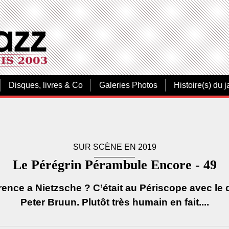
Disques, livres & Co
Galeries Photos
Histoire(s) du j
SUR SCÈNE EN 2019
Le Pérégrin Pérambule Encore - 49
ence a Nietzsche ? C’était au Périscope avec le 
Peter Bruun. Plutôt très humain en fait....