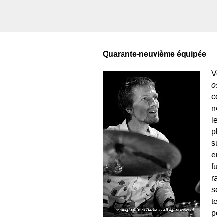
Quarante-neuvième équipée
V
o
c
n
l
p
s
e
f
r
s
t
p