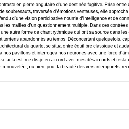
ontraste en pierre angulaire d’une destinée fugitive. Prise entre 
 de soubresauts, traversée d’émotions venteuses, elle approcha 
défendu d’une vision participative nourrie d’intelligence et de 
s les mailles d’un questionnement multiple. Dans ces contrées a
r une autre forme de chant rythmique qui prit sa source dans le
 terriens abandonnés au temps. Déconcertant quelquefois, capti
architectural du quartet se situa entre équilibre classique et aud
ta nos pavillons et interrogea nos neurones avec une force d’â
ea jacta est, me dis-je en accord avec mes désaccords et restant
re renouvelée ; ou bien, pour la beauté des vers intemporels, r