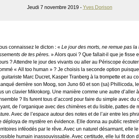
Jeudi 7 novembre 2019 -
Yves Dorison
ous connaissez le dicton : «
Le jour des morts, ne remue pas la te
ssements de tes pères.
» Alors quoi ? Que fallait-il que je fiss
ours ? Attendre le jour des vivants ou aller au Périscope écouter
ommé « All too human » ? Je choisis la seconde option puisque l
e guitariste Marc Ducret, Kasper Tranberg à la trompette et au c
lanqué derrière son Moog, son Juno 60 et son (sa) Phillicoda, le
us un clavier Mikrokorg. Une manière comme une autre d’aller à
nsemble ? Ils furent tous d’accord pour faire du simple avec du
uyant, de l’organique avec des chimères et du lisible, pattes 
ature. Avec de l’espace autour des notes et de l’air entre les p
e déploya de mystère en évidence. Elle donna au public restrein
erritoires inféodés par le rêve. Avec un naturel désarmant, elle le 
ossible humain inassouvissable. Avec certitude, elle lui fit don d