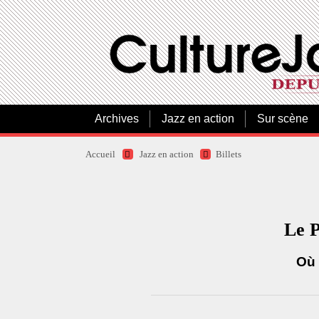
Archives
Jazz en action
Sur scène
Accueil
Jazz en action
Billets
Le P
Où 