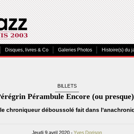
Disques, livres & Co
Galeries Photos
Histoire(s) du j
BILLETS
érégrin Pérambule Encore (ou presque)
le chroniqueur déboussolé fait dans l’anachroni
Jeudi 9 avril 2020 -
Yves Dorison