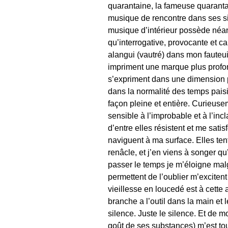
quarantaine, la fameuse quaranta
musique de rencontre dans ses site
musique d’intérieur possède néanm
qu’interrogative, provocante et ca
alangui (vautré) dans mon fauteuil
impriment une marque plus profon
s’expriment dans une dimension pa
dans la normalité des temps paisi
façon pleine et entière. Curieusem
sensible à l’improbable et à l’in
d’entre elles résistent et me sat
naviguent à ma surface. Elles tent
renâcle, et j’en viens à songer q
passer le temps je m’éloigne malg
permettent de l’oublier m’exciten
vieillesse en loucedé est à cette 
branche a l’outil dans la main et l
silence. Juste le silence. Et de m
goût de ses substances) m’est tou