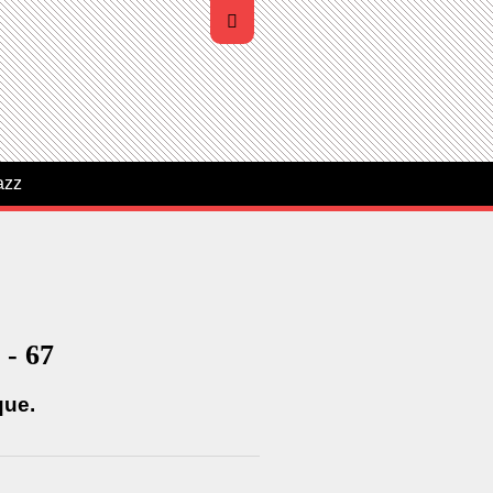
azz
 - 67
que.