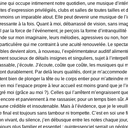
ine qui occupe intimement notre quotidien, une musique d’intéri
s d’expression privilégiés, clubs et salles de toutes tailles et
oins un imparable atout. Elle peut devenir une musique de l’in
ressante à la fois. Quant à moi, débarrassé de vision, sans imag
 par la force de l’événement, je perçois la forme d’intranquillité
de sur mon imaginaire, leurs mélodies, agressives ou non, hors
rticulière qui me contraint à une acuité renouvelée. Le spectat
bles devient alors, à nouveau, l’expérimentateur auditif aliment
ent soucieux de détails insignes et singuliers, sujet à l’interpel
classable, j’écoute. J’écoute, coûte que coûte, les musiques qui 
isfont durablement. Par delà leurs qualités, dont je m’accommode
ent bien de plonger la tête ou le corps entier pour m’atteindre m
u’en moi l’espace propre à leur accueil est moins grand que je l
ré moi (grâce au moi ?). Celles qui l’arrêtent m’engraissent qu
t encore et parviennent à me rassasier, pour un temps bien sûr. 
aune crédible et insoutenable. Mais à l’évidence, que je le veuill
e final est toujours sans tambour ni trompette. C’est en soi une fi
on vivant, du silence, j’en débusque entre les notes chaque jour
jours plus familier et essentiel ; quintessenciel serrait un néo