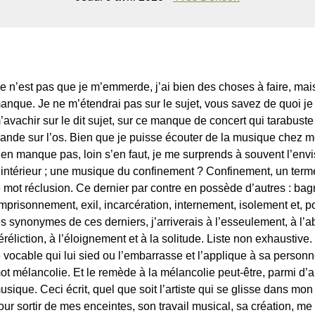
e n’est pas que je m’emmerde, j’ai bien des choses à faire, mai
anque. Je ne m’étendrai pas sur le sujet, vous savez de quoi je p
’avachir sur le dit sujet, sur ce manque de concert qui tarabus
iande sur l’os. Bien que je puisse écouter de la musique chez 
’en manque pas, loin s’en faut, je me surprends à souvent l’e
’intérieur ; une musique du confinement ? Confinement, un term
e mot réclusion. Ce dernier par contre en possède d’autres : bagne
mprisonnement, exil, incarcération, internement, isolement et, pour
es synonymes de ces derniers, j’arriverais à l’esseulement, à l’
éréliction, à l’éloignement et à la solitude. Liste non exhausti
e vocable qui lui sied ou l’embarrasse et l’applique à sa personne.
ot mélancolie. Et le remède à la mélancolie peut-être, parmi d’a
usique. Ceci écrit, quel que soit l’artiste qui se glisse dans m
our sortir de mes enceintes, son travail musical, sa création, me