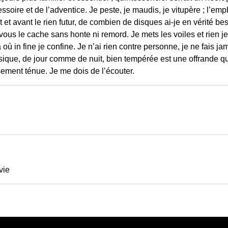
essoire et de l’adventice. Je peste, je maudis, je vitupère ; l’emp
t et avant le rien futur, de combien de disques ai-je en vérité b
 vous le cache sans honte ni remord. Je mets les voiles et rien je
où in fine je confine. Je n’ai rien contre personne, je ne fais j
 musique, de jour comme de nuit, bien tempérée est une offrande q
ement ténue. Je me dois de l’écouter.
vie