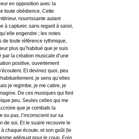
eur en opposition avec la
 de toute obédience. Cette
térieur, nourrissante autant
e à capturer, sans regard à saisir,
 qu’elle engendre ; les notes
 de toute référence rythmique,
eur plus qu’habitué que je suis
é par la création musicale d’une
lation positive, ouvertement
m’écoutent. Et devinez quoi, peu
 habituellement, je sens qu’elles
ais je regimbe, je me cabre, je
’imagine. De ces musiques qui font
elque peu. Seules celles qui me
Accroire que je combats la
e ou pas, l’inconscient sur sa
n de soi. Et le suaire recouvre le
, à chaque écoute, et son goût (le
logisme adéquat pour le coup. Foin