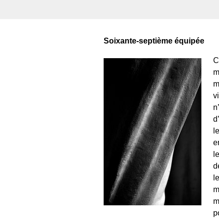
Soixante-septième équipée
C
m
m
v
n
d
l
e
l
d
l
m
m
p