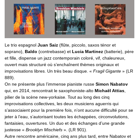
Le trio espagnol
Juan Saiz
(flûte, piccolo, saxos ténor et
soprano),
Baldo
(contrebasse) et
Lucia Martinez
(batterie), père
et fille, dispense un jazz contemporain coloré, vif, chaleureux,
ouvert mais structuré où s’enchaînent thèmes originaux et
improvisations libres. Un très beau disque. «
Fragil Gigante
» (LR
889).
On ne présente plus l’immense pianiste russe
Simon Nabatov
qui, en 2014, rencontrait le saxophoniste-alto
Michaël Attias
,
pilier de la scène new-yorkaise. Tout au long des cinq
improvisations collectives, les deux musiciens aguerris qui
s’associaient pour la première fois, n’ont aucune difficulté pour se
jeter à l’eau, s’autorisant toutes les échappées, circonvolutions,
fantaisies, ouvertures. Un duo et des échanges d’une grande
justesse «
Brooklyn Mischiefs
». (LR 901).
Autre rencontre américaine, cinq ans plus tard, entre Nabatov et