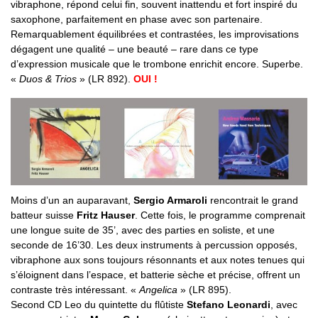
vibraphone, répond celui fin, souvent inattendu et fort inspiré du
saxophone, parfaitement en phase avec son partenaire.
Remarquablement équilibrées et contrastées, les improvisations
dégagent une qualité – une beauté – rare dans ce type
d’expression musicale que le trombone enrichit encore. Superbe.
«
Duos & Trios
» (LR 892).
OUI !
Moins d’un an auparavant,
Sergio Armaroli
rencontrait le grand
batteur suisse
Fritz Hauser
. Cette fois, le programme comprenait
une longue suite de 35’, avec des parties en soliste, et une
seconde de 16’30. Les deux instruments à percussion opposés,
vibraphone aux sons toujours résonnants et aux notes tenues qui
s’éloignent dans l’espace, et batterie sèche et précise, offrent un
contraste très intéressant. «
Angelica
» (LR 895).
Second CD Leo du quintette du flûtiste
Stefano Leonardi
, avec