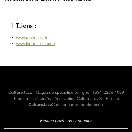
Liens :
www.orkhestra.fr
www.leorecords.com
CultureJazz
- Magazine spécialisé en ligne - ISSN 2266-4009
Tous droits réservés - Association CultureJazz® - France
CultureJazz®
est une marque déposée.
Espace privé : se connecter