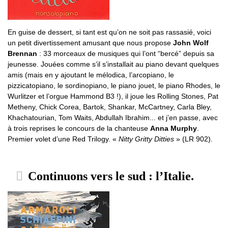
En guise de dessert, si tant est qu’on ne soit pas rassasié, voici
un petit divertissement amusant que nous propose
John Wolf
Brennan
: 33 morceaux de musiques qui l’ont “bercé” depuis sa
jeunesse. Jouées comme s’il s’installait au piano devant quelques
amis (mais en y ajoutant le mélodica, l’arcopiano, le
pizzicatopiano, le sordinopiano, le piano jouet, le piano Rhodes, le
Wurlitzer et l’orgue Hammond B3 !), il joue les Rolling Stones, Pat
Metheny, Chick Corea, Bartok, Shankar, McCartney, Carla Bley,
Khachatourian, Tom Waits, Abdullah Ibrahim... et j’en passe, avec
à trois reprises le concours de la chanteuse
Anna Murphy
.
Premier volet d’une Red Trilogy. «
Nitty Gritty Ditties
» (LR 902).
Continuons vers le sud : l’Italie.