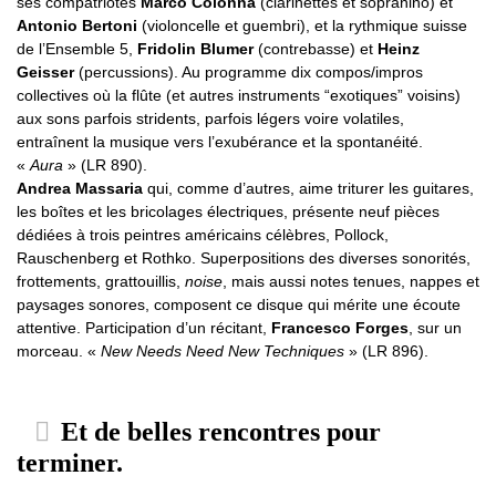
ses compatriotes
Marco Colonna
(clarinettes et sopranino) et
Antonio Bertoni
(violoncelle et guembri), et la rythmique suisse
de l’Ensemble 5,
Fridolin Blumer
(contrebasse) et
Heinz
Geisser
(percussions). Au programme dix compos/impros
collectives où la flûte (et autres instruments “exotiques” voisins)
aux sons parfois stridents, parfois légers voire volatiles,
entraînent la musique vers l’exubérance et la spontanéité.
«
Aura
» (LR 890).
Andrea Massaria
qui, comme d’autres, aime triturer les guitares,
les boîtes et les bricolages électriques, présente neuf pièces
dédiées à trois peintres américains célèbres, Pollock,
Rauschenberg et Rothko. Superpositions des diverses sonorités,
frottements, grattouillis,
noise
, mais aussi notes tenues, nappes et
paysages sonores, composent ce disque qui mérite une écoute
attentive. Participation d’un récitant,
Francesco Forges
, sur un
morceau. «
New Needs Need New Techniques
» (LR 896).
Et de belles rencontres pour
terminer.