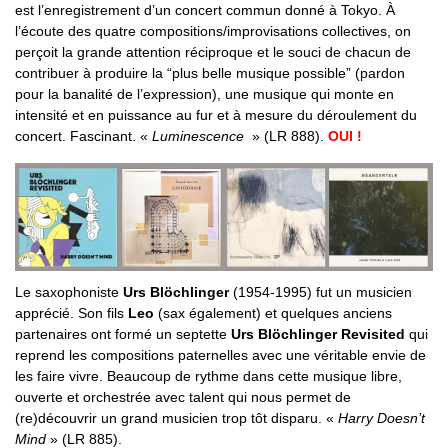
est l’enregistrement d’un concert commun donné à Tokyo. À
l’écoute des quatre compositions/improvisations collectives, on
perçoit la grande attention réciproque et le souci de chacun de
contribuer à produire la “plus belle musique possible” (pardon
pour la banalité de l’expression), une musique qui monte en
intensité et en puissance au fur et à mesure du déroulement du
concert. Fascinant. «
Luminescence
» (LR 888).
OUI !
Le saxophoniste
Urs Blöchlinger
(1954-1995) fut un musicien
apprécié. Son fils
Leo
(sax également) et quelques anciens
partenaires ont formé un septette
Urs Blöchlinger Revisited
qui
reprend les compositions paternelles avec une véritable envie de
les faire vivre. Beaucoup de rythme dans cette musique libre,
ouverte et orchestrée avec talent qui nous permet de
(re)découvrir un grand musicien trop tôt disparu. «
Harry Doesn’t
Mind
» (LR 885).