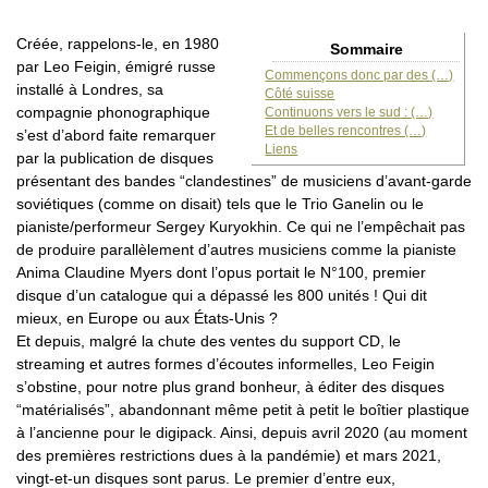
Créée, rappelons-le, en 1980
Sommaire
par Leo Feigin, émigré russe
Commençons donc par des (…)
installé à Londres, sa
Côté suisse
compagnie phonographique
Continuons vers le sud : (…)
Et de belles rencontres (…)
s’est d’abord faite remarquer
Liens
par la publication de disques
présentant des bandes “clandestines” de musiciens d’avant-garde
soviétiques (comme on disait) tels que le Trio Ganelin ou le
pianiste/performeur Sergey Kuryokhin. Ce qui ne l’empêchait pas
de produire parallèlement d’autres musiciens comme la pianiste
Anima Claudine Myers dont l’opus portait le N°100, premier
disque d’un catalogue qui a dépassé les 800 unités ! Qui dit
mieux, en Europe ou aux États-Unis ?
Et depuis, malgré la chute des ventes du support CD, le
streaming et autres formes d’écoutes informelles, Leo Feigin
s’obstine, pour notre plus grand bonheur, à éditer des disques
“matérialisés”, abandonnant même petit à petit le boîtier plastique
à l’ancienne pour le digipack. Ainsi, depuis avril 2020 (au moment
des premières restrictions dues à la pandémie) et mars 2021,
vingt-et-un disques sont parus. Le premier d’entre eux,