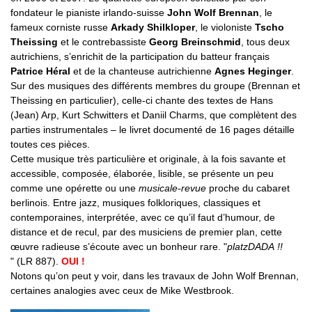
fondateur le pianiste irlando-suisse
John Wolf Brennan
, le
fameux corniste russe
Arkady Shilkloper
, le violoniste
Tscho
Theissing
et le contrebassiste
Georg Breinschmid
, tous deux
autrichiens, s’enrichit de la participation du batteur français
Patrice Héral
et de la chanteuse autrichienne
Agnes Heginger
.
Sur des musiques des différents membres du groupe (Brennan et
Theissing en particulier), celle-ci chante des textes de Hans
(Jean) Arp, Kurt Schwitters et Daniil Charms, que complètent des
parties instrumentales – le livret documenté de 16 pages détaille
toutes ces pièces.
Cette musique très particulière et originale, à la fois savante et
accessible, composée, élaborée, lisible, se présente un peu
comme une opérette ou une
musicale-revue
proche du cabaret
berlinois. Entre jazz, musiques folkloriques, classiques et
contemporaines, interprétée, avec ce qu’il faut d’humour, de
distance et de recul, par des musiciens de premier plan, cette
œuvre radieuse s’écoute avec un bonheur rare. "
platzDADA !!
" (LR 887).
OUI !
Notons qu’on peut y voir, dans les travaux de John Wolf Brennan,
certaines analogies avec ceux de Mike Westbrook.