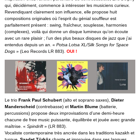
qui, décidément, commence à intéresser les musiciens curieux.
Revendiquant clairement son influence, elle propose huit
compositions originales où l’esprit du génial souffleur est
parfaitement présent : swing, fraîcheur, souplesse, harmonies
(complexes), voilà qui donne un disque lumineux qu’on écoute
avec un rare plaisir ; l’un des plus beaux disques de jazz que j’ai
entendus depuis un an. «
Potsa Lotsa XL/Silk Songs for Space
Dogs
» (Leo Records LR 883).
OUI !
Le trio
Frank Paul Schubert
(alto et soprano saxes),
Dieter
Manderscheid
(contrebasse) et
Martin Blume
(batterie,
percussions) propose deux improvisations d’une demi-heure
chacune de free music puissante, équilibrée et jouée avec grande
maîtrise. «
Spindrift
» (LR 883).
Vocaliste contemporaine très ancrée dans les traditions kazakh et
turque,
Saadet Türköz
chante et improvise dans ses langues