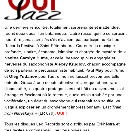
Une dernière rencontre, totalement surprenante et inattendue,
réunit deux duos, l’un britannique, l’autre russe, qui ne se seraient
peut-être jamais croisés s’ils n’avaient pas participé au 8e Leo
Records Festival à Saint-Pétersbourg. Car entre la musique
profonde, lunaire, économe, lointaine et chargée de mystère de la
pianiste
Carolyn Hume
, et celle, beaucoup plus engagée et
nerveuse du saxophoniste
Alexey Kruglov
, chacun accompagné
de son partenaire percussionniste habituel,
Paul May
pour l’une,
et
Oleg Yudanov
pour l’autre, rien ne laissait prévoir une telle
entente. Grâce à une écoute attentive réciproque et une rare
disponibilité, les quatre protagonistes ont bâti un univers musical
étrange et fascinant où la retenue, quelquefois troublée par une
vocifération, un éclat du saxophone qui retenait son souffle, va
jusqu’à exploser en un grondement impressionnant«
Last Train
from Narvskaya
» (LR 879).
OUI !
Tous les disques Leo Records sont distribués par Orkhêstra et
très faciles à commander ; ne vous privez pas.