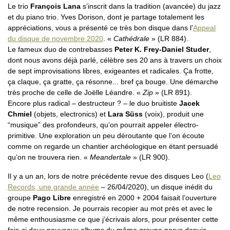
Le trio
François Lana
s’inscrit dans la tradition (avancée) du jazz
et du piano trio. Yves Dorison, dont je partage totalement les
appréciations, vous a présenté ce très bon disque dans l’
Appeal
du disque de novembre 2020
. «
Cathédrale
» (LR 884).
Le fameux duo de contrebasses
Peter K. Frey-Daniel Studer
,
dont nous avons déjà parlé, célèbre ses 20 ans à travers un choix
de sept improvisations libres, exigeantes et radicales. Ça frotte,
ça claque, ça gratte, ça résonne... bref ça bouge. Une démarche
très proche de celle de Joëlle Léandre. «
Zip
» (LR 891).
Encore plus radical – destructeur ? – le duo bruitiste
Jacek
Chmiel
(objets, electronics) et
Lara Süss
(voix), produit une
“musique” des profondeurs, qu’on pourrait appeler électro-
primitive. Une exploration un peu déroutante que l’on écoute
comme on regarde un chantier archéologique en étant persuadé
qu’on ne trouvera rien. «
Meandertale
» (LR 900).
Il y a un an, lors de notre précédente revue des disques Leo (
Leo
Records, une grande année
– 26/04/2020), un disque inédit du
groupe
Pago Libre
enregistré en 2000 + 2004 faisait l’ouverture
de notre recension. Je pourrais recopier au mot près et avec le
même enthousiasme ce que j’écrivais alors, pour présenter cette