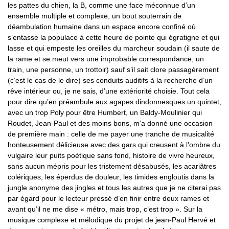
les pattes du chien, la B, comme une face méconnue d’un
ensemble multiple et complexe, un bout souterrain de
déambulation humaine dans un espace encore confiné où
s’entasse la populace à cette heure de pointe qui égratigne et qui
lasse et qui empeste les oreilles du marcheur soudain (il saute de
la rame et se meut vers une improbable correspondance, un
train, une personne, un trottoir) sauf s’il sait clore passagèrement
(c’est le cas de le dire) ses conduits auditifs à la recherche d’un
rêve intérieur ou, je ne sais, d’une extériorité choisie. Tout cela
pour dire qu’en préambule aux agapes dindonnesques un quintet,
avec un trop Poly pour être Humbert, un Baldy-Moulinier qui
Roudet, Jean-Paul et des moins bons, m’a donné une occasion
de première main : celle de me payer une tranche de musicalité
honteusement délicieuse avec des gars qui creusent à l’ombre du
vulgaire leur puits poétique sans fond, histoire de vivre heureux,
sans aucun mépris pour les tristement désabusés, les acariâtres
colériques, les éperdus de douleur, les timides engloutis dans la
jungle anonyme des jingles et tous les autres que je ne citerai pas
par égard pour le lecteur pressé d’en finir entre deux rames et
avant qu’il ne me dise « métro, mais trop, c’est trop ». Sur la
musique complexe et mélodique du projet de jean-Paul Hervé et