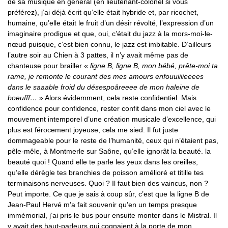
de sa musique en général (en lieutenant-colonel si vous
préférez), j’ai déjà écrit qu’elle était hybride et, par ricochet,
humaine, qu’elle était le fruit d’un désir révolté, l’expression d’un
imaginaire prodigue et que, oui, c’était du jazz à la mors-moi-le-
nœud puisque, c’est bien connu, le jazz est imbitable. D’ailleurs
l’autre soir au Chien à 3 pattes, il n’y avait même pas de
chanteuse pour brailler «
ligne B, ligne B, mon bébé, prête-moi ta
rame, je remonte le courant des mes amours enfouuiiiieeees
dans le saaable froid du désespoâreeee de mon haleine de
boeufff…
» Alors évidemment, cela reste confidentiel. Mais
confidence pour confidence, rester confit dans mon ciel avec le
mouvement intemporel d’une création musicale d’excellence, qui
plus est férocement joyeuse, cela me sied. Il fut juste
dommageable pour le reste de l’humanité, ceux qui n’étaient pas,
pêle-mêle, à Montmerle sur Saône, qu’elle ignorât la beauté. la
beauté quoi ! Quand elle te parle les yeux dans les oreilles,
qu’elle dérègle tes branchies de poisson amélioré et titille tes
terminaisons nerveuses. Quoi ? Il faut bien des vaincus, non ?
Peut importe. Ce que je sais à coup sûr, c’est que la ligne B de
Jean-Paul Hervé m’a fait souvenir qu’en un temps presque
immémorial, j’ai pris le bus pour ensuite monter dans le Mistral. Il
y avait des haut-parleurs qui cognaient à la porte de mon