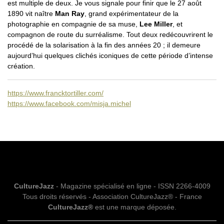
est multiple de deux. Je vous signale pour finir que le 27 août
1890 vit naître
Man Ray
, grand expérimentateur de la
photographie en compagnie de sa muse,
Lee Miller
, et
compagnon de route du surréalisme. Tout deux redécouvrirent le
procédé de la solarisation à la fin des années 20 ; il demeure
aujourd’hui quelques clichés iconiques de cette période d’intense
création.
https://www.francktortiller.com/
https://www.facebook.com/misja.michel
CultureJazz
- Magazine spécialisé en ligne - ISSN 2266-4009
Tous droits réservés - Association CultureJazz® - France
CultureJazz®
est une marque déposée.