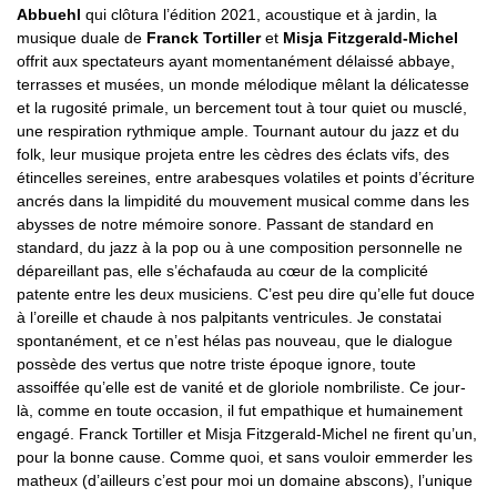
Abbuehl
qui clôtura l’édition 2021, acoustique et à jardin, la
musique duale de
Franck Tortiller
et
Misja Fitzgerald-Michel
offrit aux spectateurs ayant momentanément délaissé abbaye,
terrasses et musées, un monde mélodique mêlant la délicatesse
et la rugosité primale, un bercement tout à tour quiet ou musclé,
une respiration rythmique ample. Tournant autour du jazz et du
folk, leur musique projeta entre les cèdres des éclats vifs, des
étincelles sereines, entre arabesques volatiles et points d’écriture
ancrés dans la limpidité du mouvement musical comme dans les
abysses de notre mémoire sonore. Passant de standard en
standard, du jazz à la pop ou à une composition personnelle ne
dépareillant pas, elle s’échafauda au cœur de la complicité
patente entre les deux musiciens. C’est peu dire qu’elle fut douce
à l’oreille et chaude à nos palpitants ventricules. Je constatai
spontanément, et ce n’est hélas pas nouveau, que le dialogue
possède des vertus que notre triste époque ignore, toute
assoiffée qu’elle est de vanité et de gloriole nombriliste. Ce jour-
là, comme en toute occasion, il fut empathique et humainement
engagé. Franck Tortiller et Misja Fitzgerald-Michel ne firent qu’un,
pour la bonne cause. Comme quoi, et sans vouloir emmerder les
matheux (d’ailleurs c’est pour moi un domaine abscons), l’unique