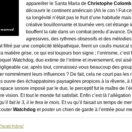
appareiller le Santa Maria de
Christophe Colomb
découvrir le continent américain (Ah le con ! Fut-c
sa longévité n’était pas le fruit d’une habitude mai
créative bouillonnante et tournée vers cet étrange i
bouffent la rate dans un combat perdu d’avance. D
agressives, des rythmes obsessifs et des mélodies cl
ut filtré par une complicité télépathique, firent un coulis musica
 la matière grise, ce qui est toujours bon signe ; l’onirisme, c’est
lequel Watchdog, duo extime de l’intime et inversement, est aisé
 négligeable car, après tout, connaissez-vous beaucoup des gro
r nommément leurs influences ? De fait, cela ne court pas les r
us ouvre des échappatoires paysagères propices à la rêverie, à l
ace sonore imposé par le duo, le perceptif fut le maître de l’
 vision. Et tout le monde fut satisfait. Enfin c’est là l’allégatio
’il fait le 3, il le fera le mois
. Et vu qu’il faisait un temps de me
écouter
Watchdog
et poster un chien de garde à l’entrée pour me 
-2/watchdog/