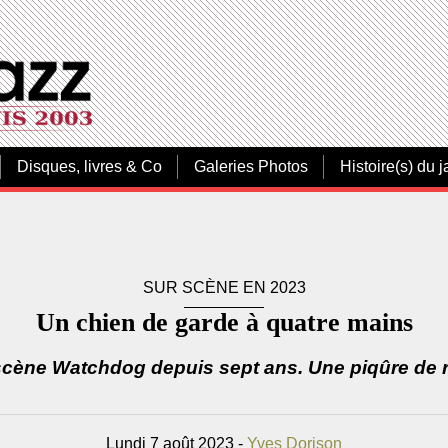
Disques, livres & Co
Galeries Photos
Histoire(s) du j
SUR SCÈNE EN 2023
Un chien de garde à quatre mains
 scène Watchdog depuis sept ans. Une piqûre de r
Lundi 7 août 2023 -
Yves Dorison