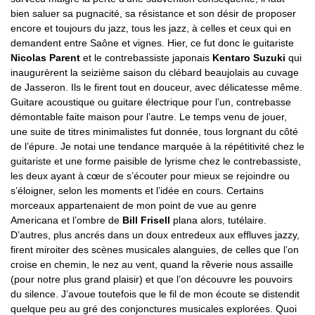
bien saluer sa pugnacité, sa résistance et son désir de proposer
encore et toujours du jazz, tous les jazz, à celles et ceux qui en
demandent entre Saône et vignes. Hier, ce fut donc le guitariste
Nicolas Parent
et le contrebassiste japonais
Kentaro Suzuki
qui
inaugurèrent la seizième saison du clébard beaujolais au cuvage
de Jasseron. Ils le firent tout en douceur, avec délicatesse même.
Guitare acoustique ou guitare électrique pour l’un, contrebasse
démontable faite maison pour l’autre. Le temps venu de jouer,
une suite de titres minimalistes fut donnée, tous lorgnant du côté
de l’épure. Je notai une tendance marquée à la répétitivité chez le
guitariste et une forme paisible de lyrisme chez le contrebassiste,
les deux ayant à cœur de s’écouter pour mieux se rejoindre ou
s’éloigner, selon les moments et l’idée en cours. Certains
morceaux appartenaient de mon point de vue au genre
Americana et l’ombre de
Bill Frisell
plana alors, tutélaire.
D’autres, plus ancrés dans un doux entredeux aux effluves jazzy,
firent miroiter des scènes musicales alanguies, de celles que l’on
croise en chemin, le nez au vent, quand la rêverie nous assaille
(pour notre plus grand plaisir) et que l’on découvre les pouvoirs
du silence. J’avoue toutefois que le fil de mon écoute se distendit
quelque peu au gré des conjonctures musicales explorées. Quoi