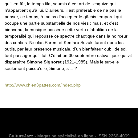
qu’il en fût, le temps fila, soumis à cet art de l’esquive qui
n’appartient qu’à lui. D’ailleurs, il est préférable de ne pas le
penser, ce temps, à moins d’accepter le gâchis temporel qui
occupe une partie substantielle de nos vies ; mais, et c’est
bienvenu, la musique possède cette vertu d’abolition de la
temporalité qui repousse ce spectre chaotique dans la noirceur
des confins. Nicolas Parent et Kentaro Suzuki furent donc les
outils, par leur présence musicale, d’un bienfaiteur oubli de soi,
tout passager qu’il fut. C’était un 30 septembre estival, jour qui vit
disparaître
Simone Signoret
(1921-1985). Mais le sut-elle
seulement puisqu’elle, Simone, s’... ?
http://www.chien3pattes.com/index.php
CultureJazz
- Magazine spécialisé en ligne - ISSN 2266-4009