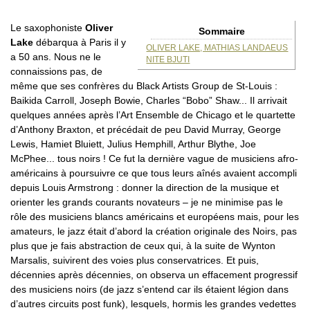
Le saxophoniste
Oliver
Sommaire
Lake
débarqua à Paris il y
OLIVER LAKE, MATHIAS LANDAEUS
a 50 ans. Nous ne le
NITE BJUTI
connaissions pas, de
même que ses confrères du Black Artists Group de St-Louis :
Baikida Carroll, Joseph Bowie, Charles “Bobo” Shaw... Il arrivait
quelques années après l’Art Ensemble de Chicago et le quartette
d’Anthony Braxton, et précédait de peu David Murray, George
Lewis, Hamiet Bluiett, Julius Hemphill, Arthur Blythe, Joe
McPhee... tous noirs ! Ce fut la dernière vague de musiciens afro-
américains à poursuivre ce que tous leurs aînés avaient accompli
depuis Louis Armstrong : donner la direction de la musique et
orienter les grands courants novateurs – je ne minimise pas le
rôle des musiciens blancs américains et européens mais, pour les
amateurs, le jazz était d’abord la création originale des Noirs, pas
plus que je fais abstraction de ceux qui, à la suite de Wynton
Marsalis, suivirent des voies plus conservatrices. Et puis,
décennies après décennies, on observa un effacement progressif
des musiciens noirs (de jazz s’entend car ils étaient légion dans
d’autres circuits post funk), lesquels, hormis les grandes vedettes