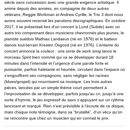
siècle sans concession avec une grande exigence artistique. Il
anime depuis des années, en compagnie de deux autres
vétérans, Reggie Workman et Andrew Cyrille, le Trio 3 dont nous
avons souvent recensé les parutions discographiques. En octobre
2017, il se présentait lors d’un concert à Lund (Suède) avec un
autre trio comprenant deux musiciens chevronnés plus jeunes, le
pianiste suédois Mathias Landaeus (né en 1976) et le batteur
danois tout-terrain Kresten Osgood (né en 1976). L’entame du
concert annonce la couleur : une sorte de
work song
lance le
morceau
Spirit
bien nommé qui va se développer durant 18
minutes dans l’intensité et l’urgence d’une parole forte et
puissante, parfois haletante et heurtée, circulant dans l’espace où
s’engouffrent ses compagnons, sans négliger les racines
(blues/gospel) qui nourrissent sa musique. Les trois autres
pièces, lancées par un simple thème court permettent à
l’improvisation de se développer, parfois jusqu’au cri, jusqu’à une
sorte d’hymne, le jeu expressif du saxo s’appuyant sur un rythme
lancinant et marqué. Rien n’est prévisible à l’écoute de ce disque,
mais chaque note témoigne, dans sa “brutalité”, d’un vécu qu’on
ne rencontre que chez un musicien qui en connait le prix.