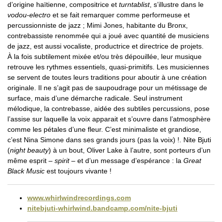
d’origine haïtienne, compositrice et
turntablist
, s’illustre dans le
vodou-electro
et se fait remarquer comme performeuse et
percussionniste de jazz ; Mimi Jones, habitante du Bronx,
contrebassiste renommée qui a joué avec quantité de musiciens
de jazz, est aussi vocaliste, productrice et directrice de projets.
À la fois subtilement mixée et/ou très dépouillée, leur musique
retrouve les rythmes essentiels, quasi-primitifs. Les musiciennes
se servent de toutes leurs traditions pour aboutir à une création
originale. Il ne s’agit pas de saupoudrage pour un métissage de
surface, mais d’une démarche radicale. Seul instrument
mélodique, la contrebasse, aidée des subtiles percussions, pose
l’assise sur laquelle la voix apparait et s’ouvre dans l’atmosphère
comme les pétales d’une fleur. C’est minimaliste et grandiose,
c’est Nina Simone dans ses grands jours (pas la voix) !. Nite Bjuti
(
night beauty
) à un bout, Oliver Lake à l’autre, sont porteurs d’un
même esprit –
spirit
– et d’un message d’espérance : la
Great
Black Music
est toujours vivante !
www.whirlwindrecordings.com
nitebjuti-whirlwind.bandcamp.com/nite-bjuti