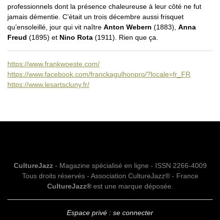
professionnels dont la présence chaleureuse à leur côté ne fut
jamais démentie. C’était un trois décembre aussi frisquet
qu’ensoleillé, jour qui vit naître
Anton Webern
(1883),
Anna
Freud
(1895) et
Nino Rota
(1911). Rien que ça.
https://www.frankwoeste.com/
https://www.facebook.com/franckagulhonpro/?locale=fr_FR
https://www.lesartscluny.fr/
CultureJazz
- Magazine spécialisé en ligne - ISSN 2266-4009
Tous droits réservés - Association CultureJazz® - France
CultureJazz®
est une marque déposée.
Espace privé : se connecter