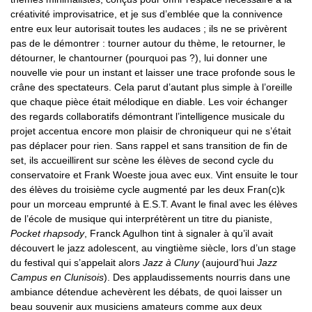
créativité improvisatrice, et je sus d’emblée que la connivence
entre eux leur autorisait toutes les audaces ; ils ne se privèrent
pas de le démontrer : tourner autour du thème, le retourner, le
détourner, le chantourner (pourquoi pas ?), lui donner une
nouvelle vie pour un instant et laisser une trace profonde sous le
crâne des spectateurs. Cela parut d’autant plus simple à l’oreille
que chaque pièce était mélodique en diable. Les voir échanger
des regards collaboratifs démontrant l’intelligence musicale du
projet accentua encore mon plaisir de chroniqueur qui ne s’était
pas déplacer pour rien. Sans rappel et sans transition de fin de
set, ils accueillirent sur scène les élèves de second cycle du
conservatoire et Frank Woeste joua avec eux. Vint ensuite le tour
des élèves du troisième cycle augmenté par les deux Fran(c)k
pour un morceau emprunté à E.S.T. Avant le final avec les élèves
de l’école de musique qui interprétèrent un titre du pianiste,
Pocket rhapsody
, Franck Agulhon tint à signaler à qu’il avait
découvert le jazz adolescent, au vingtième siècle, lors d’un stage
du festival qui s’appelait alors
Jazz à Cluny
(aujourd’hui
Jazz
Campus en Clunisois
). Des applaudissements nourris dans une
ambiance détendue achevèrent les débats, de quoi laisser un
beau souvenir aux musiciens amateurs comme aux deux