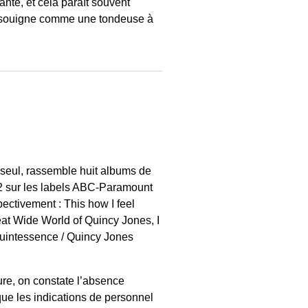
ante, et cela paraît souvent
 il souigne comme une tondeuse à
 seul, rassemble huit albums de
2 sur les labels ABC-Paramount
pectivement : This how I feel
eat Wide World of Quincy Jones, I
uintessence / Quincy Jones
ture, on constate l’absence
 que les indications de personnel