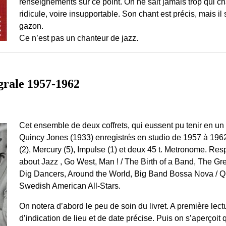
renseignements sur ce point. On ne sait jamais trop qui ch
ridicule, voire insupportable. Son chant est précis, mais
gazon.
Ce n’est pas un chanteur de jazz.
grale 1957-1962
Cet ensemble de deux coffrets, qui eussent pu tenir en un
Quincy Jones (1933) enregistrés en studio de 1957 à 196
(2), Mercury (5), Impulse (1) et deux 45 t. Metronome. Res
about Jazz , Go West, Man ! / The Birth of a Band, The Gr
Dig Dancers, Around the World, Big Band Bossa Nova / Q
Swedish American All-Stars.
On notera d’abord le peu de soin du livret. A première lec
d’indication de lieu et de date précise. Puis on s’aperçoit