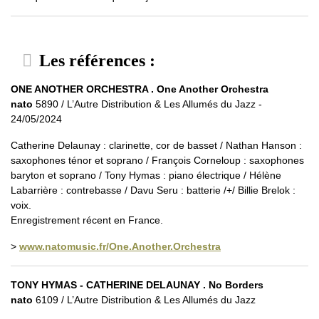
Les références :
ONE ANOTHER ORCHESTRA . One Another Orchestra
nato
5890 / L’Autre Distribution & Les Allumés du Jazz -
24/05/2024
Catherine Delaunay : clarinette, cor de basset / Nathan Hanson :
saxophones ténor et soprano / François Corneloup : saxophones
baryton et soprano / Tony Hymas : piano électrique / Hélène
Labarrière : contrebasse / Davu Seru : batterie /+/ Billie Brelok :
voix.
Enregistrement récent en France.
>
www.natomusic.fr/One.Another.Orchestra
TONY HYMAS - CATHERINE DELAUNAY . No Borders
nato
6109 / L’Autre Distribution & Les Allumés du Jazz