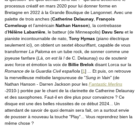
processus créatif en mars 2020 pour lui donner forme en
Bretagne en 2022 à la Grande Boutique de Langonnet. Avec une
palette de trois anches (
Catherine Delaunay
,
François
Corneloup
et l’américain
Nathan Hanson
), la contrebasse
d’
Hélène Labarrière
, le batteur (de Minneapolis)
Davu Seru
et le
pianiste incontournable de nato,
Tony Hymas
(piano électrique
seulement ici), on obtient un sextet ébouriffant, capable de vous
transformer
La Paloma
en un tube rock, de sonner comme une
joyeuse fanfare (
Là, on est là !
de C. Delaunay) ou de soutenir
avec force et émotion la voix de
Billie Brelok
disant Lorca sur la
Romance de la Guardia Civil española
[
1
]
... Et puis, on retrouve
la merveilleuse mélodie langoureuse de "
Sung in Vain
" (de
Nathan Hanson - Darren Jackson pour les
Fantastic Merlins
-2010-) portée par le chant de la clarinette de Catherine Delaunay
et des saxophones. Faut-il en dire plus pour convaincre ? Ce
disque est une des belles réussites de ce début 2024... Un
attendant de savoir de quoi demain sera fait, on a surtout envie
de pousser à nouveau la touche "Play"... Vous reprendrez bien la
même chose ?