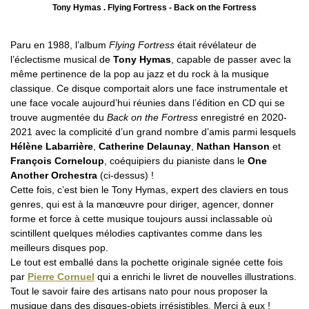
Tony Hymas . Flying Fortress - Back on the Fortress
Paru en 1988, l’album
Flying Fortress
était révélateur de
l’éclectisme musical de
Tony Hymas
, capable de passer avec la
même pertinence de la pop au jazz et du rock à la musique
classique. Ce disque comportait alors une face instrumentale et
une face vocale aujourd’hui réunies dans l’édition en CD qui se
trouve augmentée du
Back on the Fortress
enregistré en 2020-
2021 avec la complicité d’un grand nombre d’amis parmi lesquels
Hélène Labarrière
,
Catherine Delaunay
,
Nathan Hanson
et
François Corneloup
, coéquipiers du pianiste dans le
One
Another Orchestra
(ci-dessus) !
Cette fois, c’est bien le Tony Hymas, expert des claviers en tous
genres, qui est à la manœuvre pour diriger, agencer, donner
forme et force à cette musique toujours aussi inclassable où
scintillent quelques mélodies captivantes comme dans les
meilleurs disques pop.
Le tout est emballé dans la pochette originale signée cette fois
par
Pierre Cornuel
qui a enrichi le livret de nouvelles illustrations.
Tout le savoir faire des artisans nato pour nous proposer la
musique dans des disques-objets irrésistibles. Merci à eux !