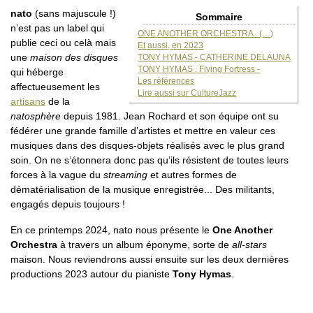
nato
(sans majuscule !)
Sommaire
n’est pas un label qui
ONE ANOTHER ORCHESTRA . (…)
publie ceci ou celà mais
Et aussi, en 2023
une
maison des disques
TONY HYMAS - CATHERINE DELAUNA
TONY HYMAS . Flying Fortress -
qui héberge
Les références
affectueusement les
Lire aussi sur CultureJazz
artisans
de la
natosphère
depuis 1981. Jean Rochard et son équipe ont su
fédérer une grande famille d’artistes et mettre en valeur ces
musiques dans des disques-objets réalisés avec le plus grand
soin. On ne s’étonnera donc pas qu’ils résistent de toutes leurs
forces à la vague du
streaming
et autres formes de
dématérialisation de la musique enregistrée... Des militants,
engagés depuis toujours !
En ce printemps 2024, nato nous présente le
One Another
Orchestra
à travers un album éponyme, sorte de
all-stars
maison. Nous reviendrons aussi ensuite sur les deux dernières
productions 2023 autour du pianiste
Tony Hymas
.