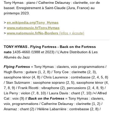
Tony Hymas : piano / Catherine Delaunay : clarinette, cor de
basset. Enregistrement à Saint-Claude (Jura, France) au
printemps 2023.
>
en.wikipedia.org/Tony_Hymas
>
www.natomusic.fr/Tony.Hymas
>
www.natomusic.fr/No-Borders
(infos + écoute)
TONY HYMAS . Flying Fortress - Back on the Fortress
nato
1435-4660 /1988 et 2023) / L’Autre Distribution & Les
Allumés du Jazz
Flying Fortress
= Tony Hymas : claviers, voix programmations /
Hugh Burns : guitare (1, 2, 8) / Tony Coe : clarinette (2, 3),
saxophone ténor (4, 8) / Chris Laurence : contrebasse (2, 4, 5, 8)
/ Stan Sulzmann : saxophone soprano (2, 5), saxophone ténor (4,
7, 8, 9) / Frank Ricotti : vibraphone (2), percussions (2, 4, 8, 9) /
Lis Perry : violon (7, 8, 10) / Laura Davis : chant (7, 10) /+/ Alfred
Cat : voix (9) //
Back on the Fortress
= Tony Hymas : claviers,
voix, programmations / Catherine Delaunay : clarinette (1, 2) /
Anamaz : chant (2) / Hélène Labarrière : contrebasse (2, 8) /