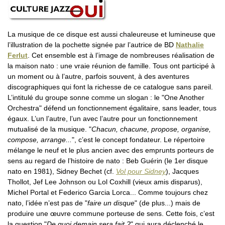
La musique de ce disque est aussi chaleureuse et lumineuse que
l’illustration de la pochette signée par l’autrice de BD
Nathalie
Ferlut
. Cet ensemble est à l’image de nombreuses réalisation de
la maison nato : une vraie réunion de famille. Tous ont participé à
un moment ou à l’autre, parfois souvent, à des aventures
discographiques qui font la richesse de ce catalogue sans pareil.
L’intitulé du groupe sonne comme un slogan : le "One Another
Orchestra" défend un fonctionnement égalitaire, sans leader, tous
égaux. L’un l’autre, l’un avec l’autre pour un fonctionnement
mutualisé de la musique. "
Chacun, chacune, propose, organise,
compose, arrange...
", c’est le concept fondateur. Le répertoire
mélange le neuf et le plus ancien avec des emprunts porteurs de
sens au regard de l’histoire de nato : Beb Guérin (le 1er disque
nato en 1981), Sidney Bechet (cf.
Vol pour Sidney
), Jacques
Thollot, Jef Lee Johnson ou Lol Coxhill (vieux amis disparus),
Michel Portal et Federico Garcia Lorca... Comme toujours chez
nato, l’idée n’est pas de "
faire un disque
" (de plus...) mais de
produire une œuvre commune porteuse de sens. Cette fois, c’est
la question "
De quoi demain sera fait ?
" qui aura déclenché le