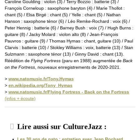
Caroline Goulding : violon (3) / Terry Bozzio : batterie (3) /
François Corneloup : saxophone baryton (4) / Marie Thollot :
chant (5) / Elsa Birgé : chant (5) / Yelle : chant (5) / Nathan
Hanson : saxophone ténor (6) / Léo Remke-Rochard : voix (6) /
Peter Hennig : batterie (6) / Barney Bush : voix (7) / Hugh Burns :
guitare (8) / Jacky Molard : violon alto (8) / Jean-François
Pauvros : guitare (9) / Thomas Hymas : chant, guitare (10) / Paul
Clarvis : batterie (10) / Stokley Williams : voix, batterie (13) / Stan
Sulzmann : saxophone ténor (13) / Ginny David : chant (13).
Réédition de
Flying Fortress
(paru en 1988) augmentée de
Back
on the Fortress
, nouveaux enregistrements de 2020-2021.
>
www.natomusic.fr/Tony.Hymas
>
en.wikipedia.org/Tony_Hymas
>
www.natomusic.fr/Flying Fortress - Back on the Fortress
(infos + écoute)
Lire aussi sur CultureJazz :
Les 30 ans de nato : entretien avec Jean Rochard.