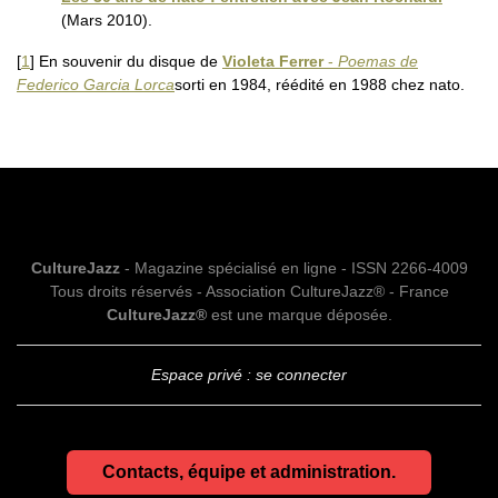
(Mars 2010).
[
1
]
En souvenir du disque de
Violeta Ferrer
-
Poemas de
Federico Garcia Lorca
sorti en 1984, réédité en 1988 chez nato.
CultureJazz
- Magazine spécialisé en ligne - ISSN 2266-4009
Tous droits réservés - Association CultureJazz® - France
CultureJazz®
est une marque déposée.
Espace privé : se connecter
Contacts, équipe et administration.